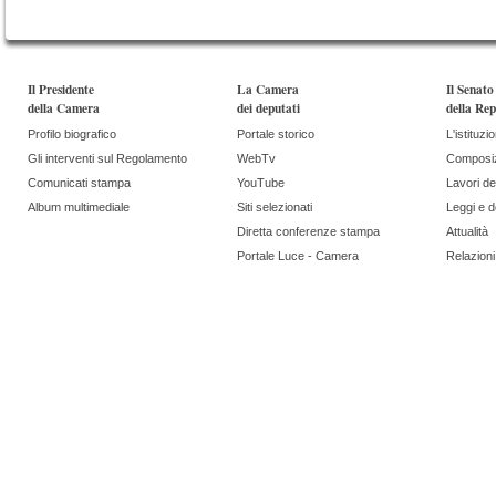
Il Presidente
La Camera
Il Senato
della Camera
dei deputati
della Rep
Profilo biografico
Portale storico
L'istituzi
Gli interventi sul Regolamento
WebTv
Composi
Comunicati stampa
YouTube
Lavori de
Album multimediale
Siti selezionati
Leggi e 
Diretta conferenze stampa
Attualità
Portale Luce - Camera
Relazioni 