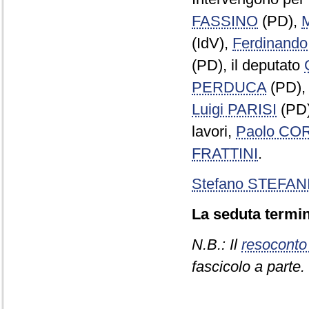
FASSINO
(PD),
(IdV),
Ferdinan
(PD), il deputato
PERDUCA
(PD),
Luigi PARISI
(PD
lavori,
Paolo CO
FRATTINI
.
Stefano STEFAN
La seduta termin
N.B.: Il
resoconto
fascicolo a parte.