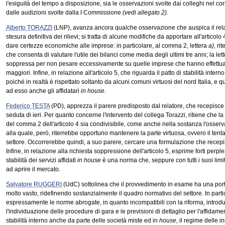
l'esiguità del tempo a disposizione, sia le osservazioni svolte dai colleghi nel cors
dalle audizioni svolte dalla I Commissione
(vedi allegato 2).
Alberto TORAZZI
(LNP), avanza ancora qualche osservazione che auspica il rela
stesura definitiva dei rilievi; si tratta di alcune modifiche da apportare all'artico
dare certezze economiche alle imprese: in particolare, al comma 2, lettera
a),
rit
che consenta di valutare l'utile dei bilanci come media degli ultimi tre anni; la let
soppressa per non pesare eccessivamente su quelle imprese che hanno effettuat
maggiori. Infine, in relazione all'articolo 5, che riguarda il patto di stabilità int
poiché in realtà è rispettato soltanto da alcuni comuni virtuosi del nord Italia, e 
ad esso anche gli affidatari
in house
.
Federico TESTA
(PD), apprezza il parere predisposto dal relatore, che recepisce 
seduta di ieri. Per quanto concerne l'intervento del collega Torazzi, ritiene che la 
del comma 2 dell'articolo 4 sia condivisibile, come anche nella sostanza l'osserva
alla quale, però, riterrebbe opportuno mantenere la parte virtuosa, ovvero il tent
settore. Occorrerebbe quindi, a suo parere, cercare una formulazione che recepis
Infine, in relazione alla richiesta soppressione dell'articolo 5, esprime forti perples
stabilità dei servizi affidati
in house
è una norma che, seppure con tutti i suoi limit
ad aprire il mercato.
Salvatore RUGGERI
(UdC) sottolinea che il provvedimento in esame ha una port
molto vasto, ridefinendo sostanzialmente il quadro normativo del settore. In parti
espressamente le norme abrogate, in quanto incompatibili con la riforma, introdu
l'individuazione delle procedure di gara e le previsioni di dettaglio per l'affidament
stabilità interno anche da parte delle società miste ed in
house,
il regime delle i