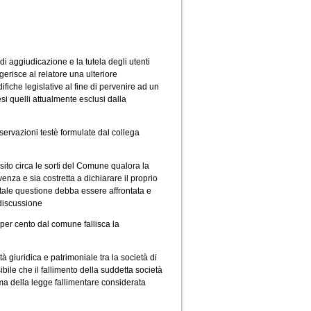
di aggiudicazione e la tutela degli utenti
erisce al relatore una ulteriore
fiche legislative al fine di pervenire ad un
esi quelli attualmente esclusi dalla
sservazioni testè formulate dal collega
ito circa le sorti del Comune qualora la
venza e sia costretta a dichiarare il proprio
a tale questione debba essere affrontata e
 discussione
per cento dal comune fallisca la
 giuridica e patrimoniale tra la società di
bile che il fallimento della suddetta società
ma della legge fallimentare considerata