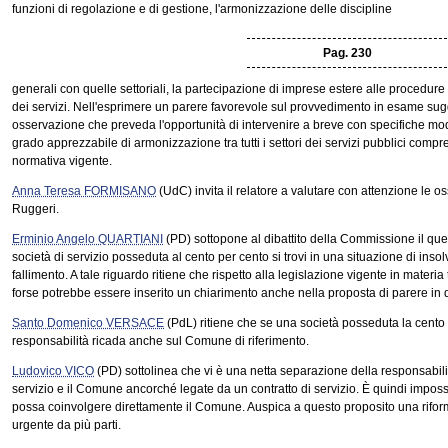
funzioni di regolazione e di gestione, l'armonizzazione delle discipline
Pag. 230
generali con quelle settoriali, la partecipazione di imprese estere alle procedure 
dei servizi. Nell'esprimere un parere favorevole sul provvedimento in esame sugg
osservazione che preveda l'opportunità di intervenire a breve con specifiche modi
grado apprezzabile di armonizzazione tra tutti i settori dei servizi pubblici compr
normativa vigente.
Anna Teresa FORMISANO
(UdC) invita il relatore a valutare con attenzione le o
Ruggeri.
Erminio Angelo QUARTIANI
(PD) sottopone al dibattito della Commissione il ques
società di servizio posseduta al cento per cento si trovi in una situazione di insol
fallimento. A tale riguardo ritiene che rispetto alla legislazione vigente in materi
forse potrebbe essere inserito un chiarimento anche nella proposta di parere in
Santo Domenico VERSACE
(PdL) ritiene che se una società posseduta la cento 
responsabilità ricada anche sul Comune di riferimento.
Ludovico VICO
(PD) sottolinea che vi è una netta separazione della responsabilità
servizio e il Comune ancorché legate da un contratto di servizio. È quindi impossi
possa coinvolgere direttamente il Comune. Auspica a questo proposito una rifor
urgente da più parti.