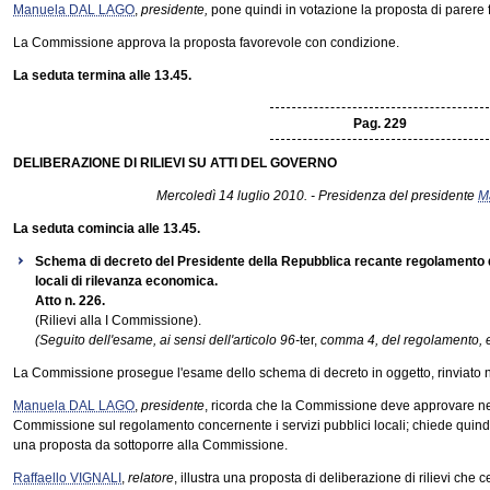
Manuela DAL LAGO
,
presidente,
pone quindi in votazione la proposta di parere f
La Commissione approva la proposta favorevole con condizione.
La seduta termina alle 13.45.
Pag. 229
DELIBERAZIONE DI RILIEVI SU ATTI DEL GOVERNO
Mercoledì 14 luglio 2010. - Presidenza del presidente
M
La seduta comincia alle 13.45.
Schema di decreto del Presidente della Repubblica recante regolamento di 
locali di rilevanza economica.
Atto n. 226.
(Rilievi alla I Commissione).
(Seguito dell'esame, ai sensi dell'articolo 96-
ter,
comma 4, del regolamento, e 
La Commissione prosegue l'esame dello schema di decreto in oggetto, rinviato n
Manuela DAL LAGO
,
presidente
, ricorda che la Commissione deve approvare nella
Commissione sul regolamento concernente i servizi pubblici locali; chiede quindi
una proposta da sottoporre alla Commissione.
Raffaello VIGNALI
,
relatore
, illustra una proposta di deliberazione di rilievi che