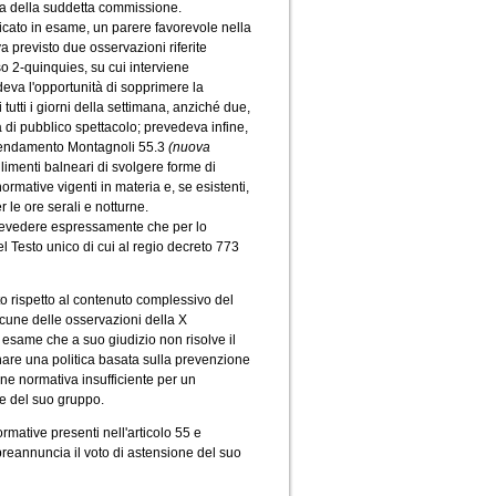
va della suddetta commissione.
ficato in esame, un parere favorevole nella
 previsto due osservazioni riferite
o 2-quinquies, su cui interviene
va l'opportunità di sopprimere la
 tutti i giorni della settimana, anziché due,
 di pubblico spettacolo; prevedeva infine,
L'emendamento Montagnoli 55.3
(nuova
bilimenti balneari di svolgere forme di
normative vigenti in materia e, se esistenti,
 le ore serali e notturne.
prevedere espressamente che per lo
el Testo unico di cui al regio decreto 773
to rispetto al contenuto complessivo del
lcune delle osservazioni della X
n esame che a suo giudizio non risolve il
are una politica basata sulla prevenzione
ne normativa insufficiente per un
e del suo gruppo.
rmative presenti nell'articolo 55 e
reannuncia il voto di astensione del suo