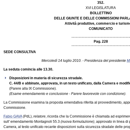
352.
XVI LEGISLATURA
BOLLETTINO
DELLE GIUNTE E DELLE COMMISSIONI PAR
Attività produttive, commercio e turism
COMUNICATO
Pag. 228
SEDE CONSULTIVA
Mercoledì 14 luglio 2010. - Presidenza del presidente
M
La seduta comincia alle 13.30.
Disposizioni in materia di sicurezza stradale.
C. 44/B e abbinate, approvata, in un testo unificato, dalla Camera e modif
(Parere alla IX Commissione).
(Esame emendamento e conclusione - Parere favorevole con condizione).
La Commissione esamina la proposta emendativa riferita al provvedimento, approv
Commissione.
Fabio GAVA
(PdL),
relatore
, ricorda che la Commissione è chiamata ad esprimer
sull' emendamento Montagnoli 55.3
(nuova formulazione)
, approvato in linea di
Camera, al testo unificato recante disposizioni sulla sicurezza stradale delle pr