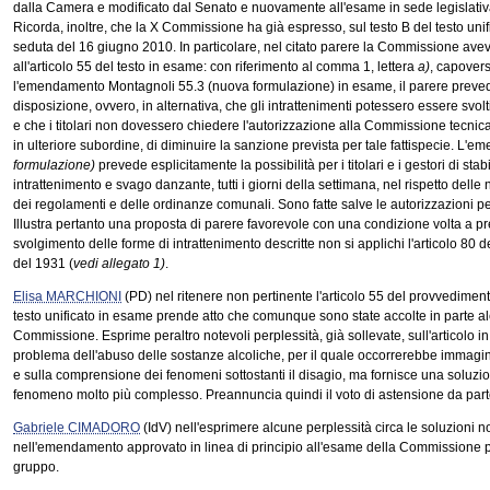
dalla Camera e modificato dal Senato e nuovamente all'esame in sede legislati
Ricorda, inoltre, che la X Commissione ha già espresso, sul testo B del testo uni
seduta del 16 giugno 2010. In particolare, nel citato parere la Commissione aveva
all'articolo 55 del testo in esame: con riferimento al comma 1, lettera
a)
, capovers
l'emendamento Montagnoli 55.3 (nuova formulazione) in esame, il parere prevede
disposizione, ovvero, in alternativa, che gli intrattenimenti potessero essere svolti
e che i titolari non dovessero chiedere l'autorizzazione alla Commissione tecnica
in ulteriore subordine, di diminuire la sanzione prevista per tale fattispecie. 
formulazione)
prevede esplicitamente la possibilità per i titolari e i gestori di sta
intrattenimento e svago danzante, tutti i giorni della settimana, nel rispetto delle 
dei regolamenti e delle ordinanze comunali. Sono fatte salve le autorizzazioni per
Illustra pertanto una proposta di parere favorevole con una condizione volta a 
svolgimento delle forme di intrattenimento descritte non si applichi l'articolo 80 d
del 1931 (
vedi allegato 1)
.
Elisa MARCHIONI
(PD) nel ritenere non pertinente l'articolo 55 del provvedimen
testo unificato in esame prende atto che comunque sono state accolte in parte a
Commissione. Esprime peraltro notevoli perplessità, già sollevate, sull'articolo i
problema dell'abuso delle sostanze alcoliche, per il quale occorrerebbe immagin
e sulla comprensione dei fenomeni sottostanti il disagio, ma fornisce una soluzio
fenomeno molto più complesso. Preannuncia quindi il voto di astensione da part
Gabriele CIMADORO
(IdV) nell'esprimere alcune perplessità circa le soluzioni no
nell'emendamento approvato in linea di principio all'esame della Commissione p
gruppo.