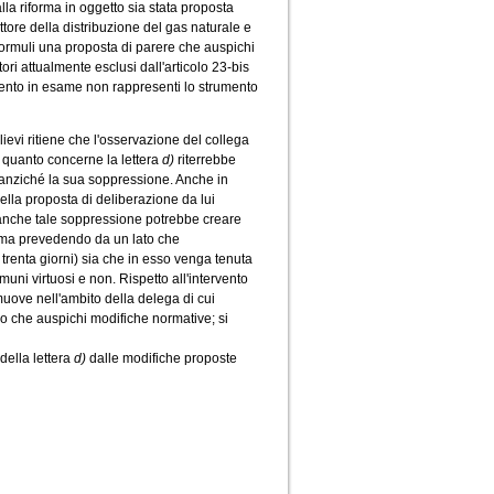
lla riforma in oggetto sia stata proposta
ttore della distribuzione del gas naturale e
 formuli una proposta di parere che auspichi
ori attualmente esclusi dall'articolo 23-bis
mento in esame non rappresenti lo strumento
lievi ritiene che l'osservazione del collega
 quanto concerne la lettera
d)
riterrebbe
e anziché la sua soppressione. Anche in
ella proposta di deliberazione da lui
e anche tale soppressione potrebbe creare
omma prevedendo da un lato che
 trenta giorni) sia che in esso venga tenuta
uni virtuosi e non. Rispetto all'intervento
muove nell'ambito della delega di cui
evo che auspichi modifiche normative; si
della lettera
d)
dalle modifiche proposte