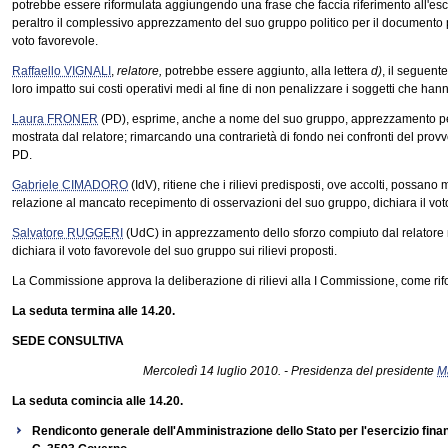
potrebbe essere riformulata aggiungendo una frase che faccia riferimento all'esc
peraltro il complessivo apprezzamento del suo gruppo politico per il documento 
voto favorevole.
Raffaello VIGNALI
,
relatore,
potrebbe essere aggiunto, alla lettera
d)
, il seguente
loro impatto sui costi operativi medi al fine di non penalizzare i soggetti che han
Laura FRONER
(PD), esprime, anche a nome del suo gruppo, apprezzamento per i
mostrata dal relatore; rimarcando una contrarietà di fondo nei confronti del provv
PD.
Gabriele CIMADORO
(IdV), ritiene che i rilievi predisposti, ove accolti, possano 
relazione al mancato recepimento di osservazioni del suo gruppo, dichiara il voto
Salvatore RUGGERI
(UdC) in apprezzamento dello sforzo compiuto dal relatore 
dichiara il voto favorevole del suo gruppo sui rilievi proposti.
La Commissione approva la deliberazione di rilievi alla I Commissione, come ri
La seduta termina alle 14.20.
SEDE CONSULTIVA
Mercoledì 14 luglio 2010. - Presidenza del presidente
M
La seduta comincia alle 14.20.
Rendiconto generale dell'Amministrazione dello Stato per l'esercizio finan