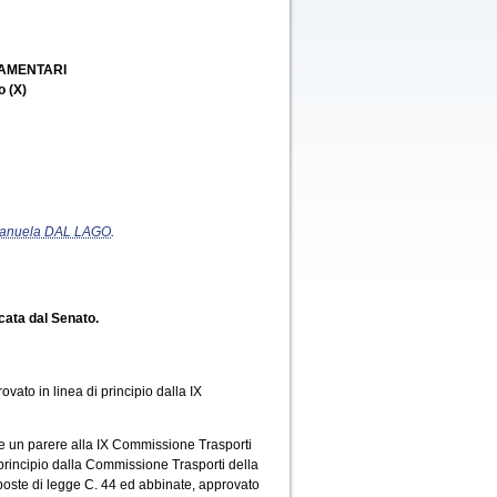
LAMENTARI
o (X)
anuela DAL LAGO
.
icata dal Senato.
ato in linea di principio dalla IX
e un parere alla IX Commissione Trasporti
 principio dalla Commissione Trasporti della
oposte di legge C. 44 ed abbinate, approvato