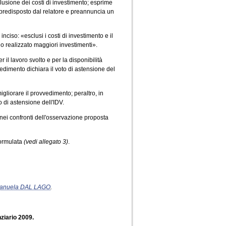
lusione dei costi di investimento; esprime
predisposto dal relatore e preannuncia un
 inciso: «esclusi i costi di investimento e il
no realizzato maggiori investimenti».
l lavoro svolto e per la disponibilità
edimento dichiara il voto di astensione del
migliorare il provvedimento; peraltro, in
 di astensione dell'IDV.
nei confronti dell'osservazione proposta
formulata
(vedi allegato 3)
.
anuela DAL LAGO
.
ziario 2009.