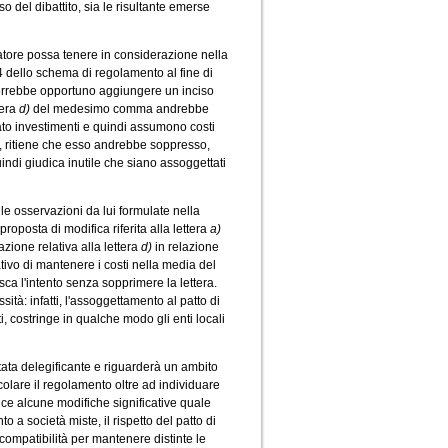
o del dibattito, sia le risultante emerse
tore possa tenere in considerazione nella
lo 4 dello schema di regolamento al fine di
errebbe opportuno aggiungere un inciso
tera
d)
del medesimo comma andrebbe
o investimenti e quindi assumono costi
erno, ritiene che esso andrebbe soppresso,
quindi giudica inutile che siano assoggettati
le osservazioni da lui formulate nella
proposta di modifica riferita alla lettera
a)
zione relativa alla lettera
d)
in relazione
ativo di mantenere i costi nella media del
ca l'intento senza sopprimere la lettera.
sità: infatti, l'assoggettamento al patto di
i, costringe in qualche modo gli enti locali
ata delegificante e riguarderà un ambito
colare il regolamento oltre ad individuare
ce alcune modifiche significative quale
o a società miste, il rispetto del patto di
ncompatibilità per mantenere distinte le