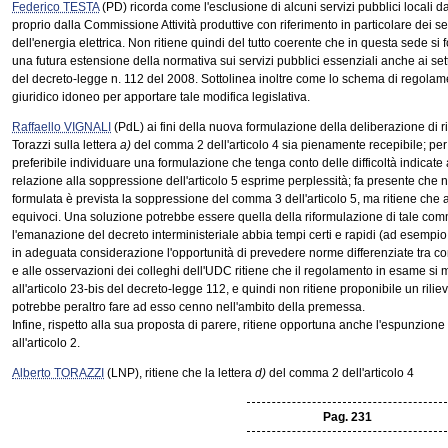
Federico TESTA
(PD) ricorda come l'esclusione di alcuni servizi pubblici locali da
proprio dalla Commissione Attività produttive con riferimento in particolare dei se
dell'energia elettrica. Non ritiene quindi del tutto coerente che in questa sede si
una futura estensione della normativa sui servizi pubblici essenziali anche ai sett
del decreto-legge n. 112 del 2008. Sottolinea inoltre come lo schema di regola
giuridico idoneo per apportare tale modifica legislativa.
Raffaello VIGNALI
(PdL) ai fini della nuova formulazione della deliberazione di ri
Torazzi sulla lettera
a)
del comma 2 dell'articolo 4 sia pienamente recepibile; per
preferibile individuare una formulazione che tenga conto delle difficoltà indicat
relazione alla soppressione dell'articolo 5 esprime perplessità; fa presente che n
formulata è prevista la soppressione del comma 3 dell'articolo 5, ma ritiene ch
equivoci. Una soluzione potrebbe essere quella della riformulazione di tale c
l'emanazione del decreto interministeriale abbia tempi certi e rapidi (ad esempio
in adeguata considerazione l'opportunità di prevedere norme differenziate tra com
e alle osservazioni dei colleghi dell'UDC ritiene che il regolamento in esame si 
all'articolo 23-bis del decreto-legge 112, e quindi non ritiene proponibile un rili
potrebbe peraltro fare ad esso cenno nell'ambito della premessa.
Infine, rispetto alla sua proposta di parere, ritiene opportuna anche l'espunzione 
all'articolo 2.
Alberto TORAZZI
(LNP), ritiene che la lettera
d)
del comma 2 dell'articolo 4
Pag. 231