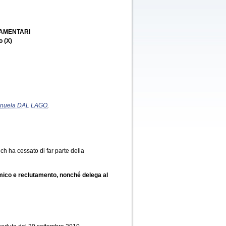
LAMENTARI
o (X)
nuela DAL LAGO
.
h ha cessato di far parte della
emico e reclutamento, nonché delega al