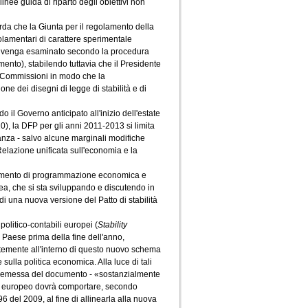
linee guida di riparto degli obiettivi non
da che la Giunta per il regolamento della
lamentari di carattere sperimentale
P venga esaminato secondo la procedura
ento), stabilendo tuttavia che il Presidente
e Commissioni in modo che la
e dei disegni di legge di stabilità e di
il Governo anticipato all'inizio dell'estate
), la DFP per gli anni 2011-2013 si limita
tanza - salvo alcune marginali modifiche
Relazione unificata sull'economia e la
ocumento di programmazione economica e
ea, che si sta sviluppando e discutendo in
di una nuova versione del Patto di stabilità
olitico-contabili europei (
Stability
 Paese prima della fine dell'anno,
temente all'interno di questo nuovo schema
ulla politica economica. Alla luce di tali
 premessa del documento - «sostanzialmente
to europeo dovrà comportare, secondo
6 del 2009, al fine di allinearla alla nuova