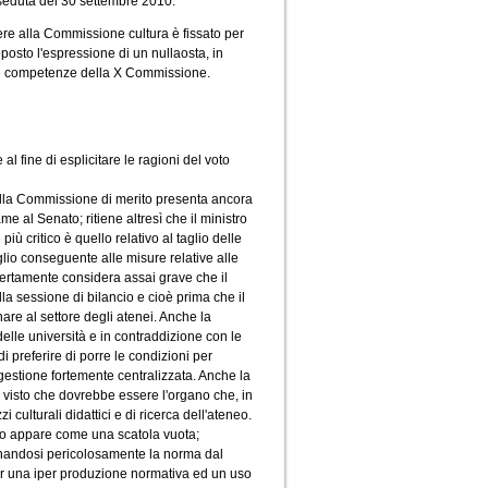
seduta del 30 settembre 2010.
ere alla Commissione cultura è fissato per
oposto l'espressione di un nullaosta, in
lle competenze della X Commissione.
 fine di esplicitare le ragioni del voto
o dalla Commissione di merito presenta ancora
same al Senato; ritiene altresì che il ministro
iù critico è quello relativo al taglio delle
glio conseguente alle misure relative alle
Certamente considera assai grave che il
a sessione di bilancio e cioè prima che il
are al settore degli atenei. Anche la
delle università e in contraddizione con le
 preferire di porre le condizioni per
 gestione fortemente centralizzata. Anche la
visto che dovrebbe essere l'organo che, in
zi culturali didattici e di ricerca dell'ateneo.
rito appare come una scatola vuota;
ntanandosi pericolosamente la norma dal
 per una iper produzione normativa ed un uso