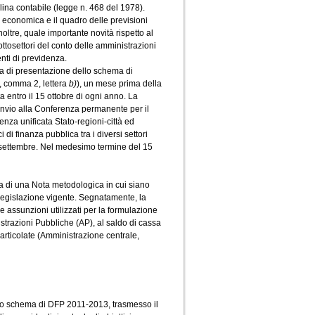
na contabile (legge n. 468 del 1978).
ca economica e il quadro delle previsioni
ltre, quale importante novità rispetto al
ottosettori del conto delle amministrazioni
enti di previdenza.
ata di presentazione dello schema di
, comma 2, lettera
b)
), un mese prima della
a entro il 15 ottobre di ogni anno. La
'invio alla Conferenza permanente per il
enza unificata Stato-regioni-città ed
 di finanza pubblica tra i diversi settori
10 settembre. Nel medesimo termine del 15
ta di una Nota metodologica in cui siano
a legislazione vigente. Segnatamente, la
le assunzioni utilizzati per la formulazione
trazioni Pubbliche (AP), al saldo di cassa
no articolate (Amministrazione centrale,
ello schema di DFP 2011-2013, trasmesso il