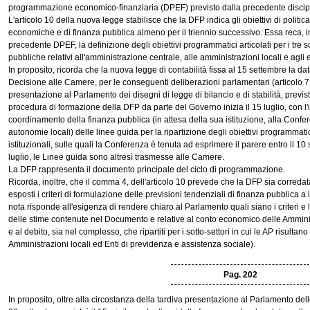
programmazione economico-finanziaria (DPEF) previsto dalla precedente discipli
L'articolo 10 della nuova legge stabilisce che la DFP indica gli obiettivi di politi
economiche e di finanza pubblica almeno per il triennio successivo. Essa reca, ino
precedente DPEF, la definizione degli obiettivi programmatici articolati per i tre s
pubbliche relativi all'amministrazione centrale, alle amministrazioni locali e agli 
In proposito, ricorda che la nuova legge di contabilità fissa al 15 settembre la d
Decisione alle Camere, per le conseguenti deliberazioni parlamentari (articolo 7
presentazione al Parlamento dei disegni di legge di bilancio e di stabilità, previst
procedura di formazione della DFP da parte del Governo inizia il 15 luglio, con l
coordinamento della finanza pubblica (in attesa della sua istituzione, alla Confer
autonomie locali) delle linee guida per la ripartizione degli obiettivi programmatici
istituzionali, sulle quali la Conferenza è tenuta ad esprimere il parere entro il 
luglio, le Linee guida sono altresì trasmesse alle Camere.
La DFP rappresenta il documento principale del ciclo di programmazione.
Ricorda, inoltre, che il comma 4, dell'articolo 10 prevede che la DFP sia correda
esposti i criteri di formulazione delle previsioni tendenziali di finanza pubblica 
nota risponde all'esigenza di rendere chiaro al Parlamento quali siano i criteri e 
delle stime contenute nel Documento e relative al conto economico delle Amminis
e al debito, sia nel complesso, che ripartiti per i sotto-settori in cui le AP risulta
Amministrazioni locali ed Enti di previdenza e assistenza sociale).
Pag. 202
In proposito, oltre alla circostanza della tardiva presentazione al Parlamento d