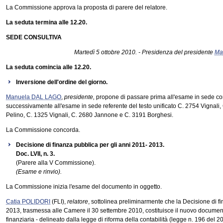
La Commissione approva la proposta di parere del relatore.
La seduta termina alle 12.20.
SEDE CONSULTIVA
Martedì 5 ottobre 2010. - Presidenza del presidente
Ma
La seduta comincia alle 12.20.
Inversione dell'ordine del giorno.
Manuela DAL LAGO
,
presidente,
propone di passare prima all'esame in sede cons
successivamente all'esame in sede referente del testo unificato C. 2754 Vignali
Pelino, C. 1325 Vignali, C. 2680 Jannone e C. 3191 Borghesi.
La Commissione concorda.
Decisione di finanza pubblica per gli anni 2011- 2013.
Doc. LVII, n. 3.
(Parere alla V Commissione).
(Esame e rinvio).
La Commissione inizia l'esame del documento in oggetto.
Catia POLIDORI
(FLI),
relatore
, sottolinea preliminarmente che la Decisione di f
2013, trasmessa alle Camere il 30 settembre 2010, costituisce il nuovo docum
finanziaria - delineato dalla legge di riforma della contabilità (legge n. 196 del 2