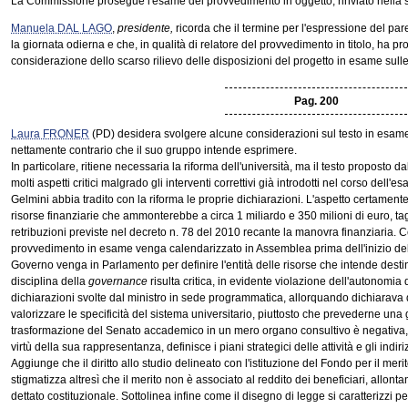
La Commissione prosegue l'esame del provvedimento in oggetto, rinviato nella 
Manuela DAL LAGO
,
presidente,
ricorda che il termine per l'espressione del par
la giornata odierna e che, in qualità di relatore del provvedimento in titolo, ha pr
considerazione dello scarso rilievo delle disposizioni del progetto in esame su
Pag. 200
Laura FRONER
(PD) desidera svolgere alcune considerazioni sul testo in esame al
nettamente contrario che il suo gruppo intende esprimere.
In particolare, ritiene necessaria la riforma dell'università, ma il testo propost
molti aspetti critici malgrado gli interventi correttivi già introdotti nel corso dell'e
Gelmini abbia tradito con la riforma le proprie dichiarazioni. L'aspetto certamente p
risorse finanziarie che ammonterebbe a circa 1 miliardo e 350 milioni di euro, ta
retribuzioni previste nel decreto n. 78 del 2010 recante la manovra finanziaria. 
provvedimento in esame venga calendarizzato in Assemblea prima dell'inizio dell
Governo venga in Parlamento per definire l'entità delle risorse che intende destin
disciplina della
governance
risulta critica, in evidente violazione dell'autonomia 
dichiarazioni svolte dal ministro in sede programmatica, allorquando dichiarava di
valorizzare le specificità del sistema universitario, piuttosto che prevederne una
trasformazione del Senato accademico in un mero organo consultivo è negativa, 
virtù della sua rappresentanza, definisce i piani strategici delle attività e gli indiriz
Aggiunge che il diritto allo studio delineato con l'istituzione del Fondo per il me
stigmatizza altresì che il merito non è associato al reddito dei beneficiari, allo
dettato costituzionale. Sottolinea infine come il disegno di legge si caratterizzi