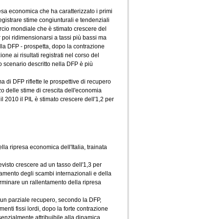
esa economica che ha caratterizzato i primi
registrare stime congiunturali e tendenziali
rcio mondiale che è stimato crescere del
 poi ridimensionarsi a tassi più bassi ma
nella DFP - prospetta, dopo la contrazione
ne ai risultati registrati nel corso del
o scenario descritto nella DFP è più
 di DFP riflette le prospettive di recupero
zo delle stime di crescita dell'economia
 il 2010 il PIL è stimato crescere dell'1,2 per
a ripresa economica dell'Italia, trainata
revisto crescere ad un tasso dell'1,3 per
ntamento degli scambi internazionali e della
terminare un rallentamento della ripresa
n un parziale recupero, secondo la DFP,
menti fissi lordi, dopo la forte contrazione
ssenzialmente attribuibile alla dinamica