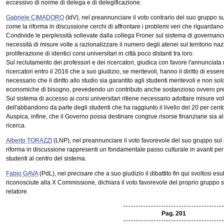
eccessivo di norme di delega e di delegificazione.
Gabriele CIMADORO
(IdV), nel preannunciare il voto contrario del suo gruppo 
come la riforma in discussione cerchi di affrontare i problemi veri che riguardano 
Condivide le perplessità sollevate dalla collega Froner sul sistema di
governanc
necessità di misure volte a razionalizzare il numero degli atenei sul territorio naz
proliferazione di identici corsi universitari in città poco distanti tra loro.
Sul reclutamento dei professori e dei ricercatori, giudica con favore l'annunciata
ricercatori entro il 2016 che a suo giudizio, se meritevoli, hanno il diritto di esser
necessario che il diritto allo studio sia garantito agli studenti meritevoli e non sol
economiche di bisogno, prevedendo un contributo anche sostanzioso ovvero prest
Sul sistema di accesso ai corsi universitari ritiene necessario adottare misure vol
dell'abbandono da parte degli studenti che ha raggiunto il livello del 20 per cent
Auspica, infine, che il Governo possa destinare congrue risorse finanziarie sia al 
ricerca.
Alberto TORAZZI
(LNP), nel preannunciare il voto favorevole del suo gruppo sul
riforma in discussione rappresenti un fondamentale passo culturale in avanti per 
studenti al centro del sistema.
Fabio GAVA
(PdL), nel precisare che a suo giudizio il dibattito fin qui svoltosi e
riconosciute alla X Commissione, dichiara il voto favorevole del proprio gruppo s
relatore.
Pag. 201