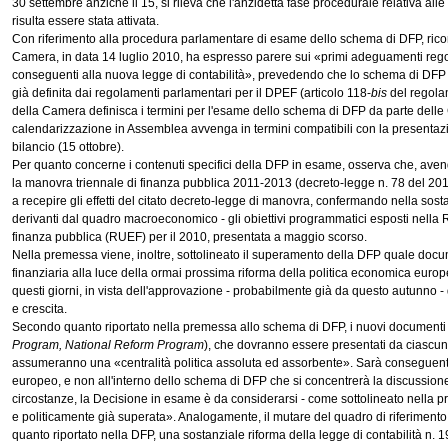
30 settembre anziché il 15, si rileva che l'anzidetta fase procedurale relativa alle 
risulta essere stata attivata.
Con riferimento alla procedura parlamentare di esame dello schema di DFP, ricor
Camera, in data 14 luglio 2010, ha espresso parere sui «primi adeguamenti rego
conseguenti alla nuova legge di contabilità», prevedendo che lo schema di DF
già definita dai regolamenti parlamentari per il DPEF (articolo 118-
bis
del regolam
della Camera definisca i termini per l'esame dello schema di DFP da parte dell
calendarizzazione in Assemblea avvenga in termini compatibili con la presentazion
bilancio (15 ottobre).
Per quanto concerne i contenuti specifici della DFP in esame, osserva che, avendo 
la manovra triennale di finanza pubblica 2011-2013 (decreto-legge n. 78 del 2010
a recepire gli effetti del citato decreto-legge di manovra, confermando nella sos
derivanti dal quadro macroeconomico - gli obiettivi programmatici esposti nella 
finanza pubblica (RUEF) per il 2010, presentata a maggio scorso.
Nella premessa viene, inoltre, sottolineato il superamento della DFP quale d
finanziaria alla luce della ormai prossima riforma della politica economica europ
questi giorni, in vista dell'approvazione - probabilmente già da questo autunno - 
e crescita.
Secondo quanto riportato nella premessa allo schema di DFP, i nuovi documenti p
Program, National Reform Program
), che dovranno essere presentati da ciascun
assumeranno una «centralità politica assoluta ed assorbente». Sarà conseguen
europeo, e non all'interno dello schema di DFP che si concentrerà la discussione s
circostanze, la Decisione in esame è da considerarsi - come sottolineato nella
e politicamente già superata». Analogamente, il mutare del quadro di riferimen
quanto riportato nella DFP, una sostanziale riforma della legge di contabilità n. 19