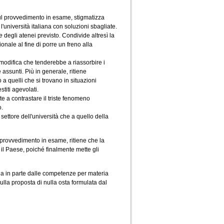
sul provvedimento in esame, stigmatizza
l'università italiana con soluzioni sbagliate.
e
degli atenei previsto. Condivide altresì la
ionale al fine di porre un freno alla
 modifica che tenderebbe a riassorbire i
e assunti. Più in generale, ritiene
o a quelli che si trovano in situazioni
iti agevolati.
te a contrastare il triste fenomeno
o.
settore dell'università che a quello della
 provvedimento in esame, ritiene che la
il Paese, poiché finalmente mette gli
sula in parte dalle competenze per materia
ulla proposta di nulla osta formulata dal