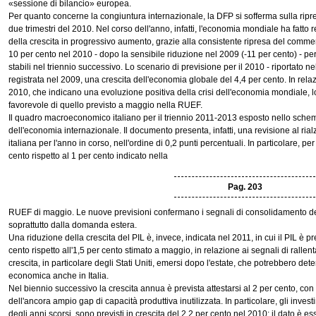
«sessione di bilancio» europea.
Per quanto concerne la congiuntura internazionale, la DFP si sofferma sulla ripr
due trimestri del 2010. Nel corso dell'anno, infatti, l'economia mondiale ha fatto 
della crescita in progressivo aumento, grazie alla consistente ripresa del comme
10 per cento nel 2010 - dopo la sensibile riduzione nel 2009 (-11 per cento) - per
stabili nel triennio successivo. Lo scenario di previsione per il 2010 - riportato 
registrata nel 2009, una crescita dell'economia globale del 4,4 per cento. In relazio
2010, che indicano una evoluzione positiva della crisi dell'economia mondiale, l
favorevole di quello previsto a maggio nella RUEF.
Il quadro macroeconomico italiano per il triennio 2011-2013 esposto nello schema
dell'economia internazionale. Il documento presenta, infatti, una revisione al rial
italiana per l'anno in corso, nell'ordine di 0,2 punti percentuali. In particolare, per
cento rispetto al 1 per cento indicato nella
Pag. 203
RUEF di maggio. Le nuove previsioni confermano i segnali di consolidamento dell
soprattutto dalla domanda estera.
Una riduzione della crescita del PIL è, invece, indicata nel 2011, in cui il PIL è p
cento rispetto all'1,5 per cento stimato a maggio, in relazione ai segnali di ralle
crescita, in particolare degli Stati Uniti, emersi dopo l'estate, che potrebbero de
economica anche in Italia.
Nel biennio successivo la crescita annua è prevista attestarsi al 2 per cento, co
dell'ancora ampio gap di capacità produttiva inutilizzata. In particolare, gli investi
degli anni scorsi, sono previsti in crescita del 2,2 per cento nel 2010; il dato è e