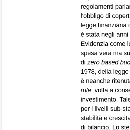
regolamenti parla
l'obbligo di coper
legge finanziaria d
è stata negli anni 
Evidenzia come le
spesa vera ma sul
di
zero based bud
1978, della legge 
è neanche ritenut
rule
, volta a cons
investimento. Tal
per i livelli sub-s
stabilità e crescit
di bilancio. Lo st