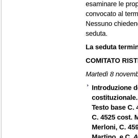
esaminare le prop
convocato al term
Nessuno chiedendo 
seduta.
La seduta termin
COMITATO RIS
Martedì 8 novemb
Introduzione de
costituzionale.
Testo base C. 
C. 4525 cost. M
Merloni, C. 459
Martino, e C. 