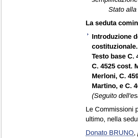
Stato all
La seduta cominc
Introduzione de
costituzionale.
Testo base C. 
C. 4525 cost. M
Merloni, C. 459
Martino, e C. 
(Seguito dell'es
Le Commissioni p
ultimo, nella sed
Donato BRUNO
,