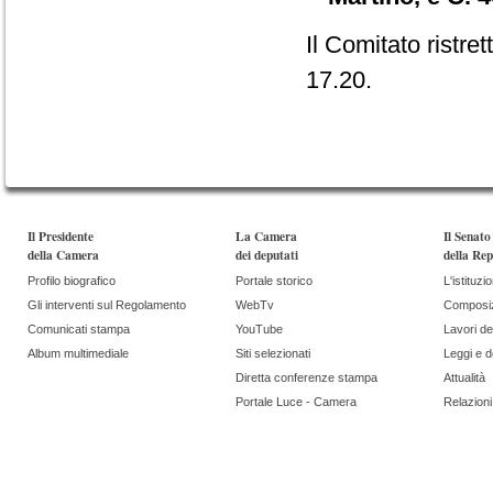
Il Comitato ristret
17.20.
Il Presidente
La Camera
Il Senato
della Camera
dei deputati
della Rep
Profilo biografico
Portale storico
L'istituzi
Gli interventi sul Regolamento
WebTv
Composi
Comunicati stampa
YouTube
Lavori de
Album multimediale
Siti selezionati
Leggi e 
Diretta conferenze stampa
Attualità
Portale Luce - Camera
Relazioni 