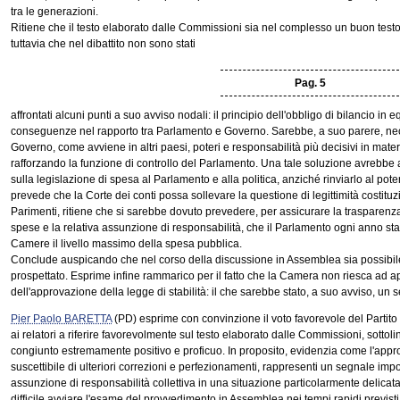
tra le generazioni.
Ritiene che il testo elaborato dalle Commissioni sia nel complesso un buon testo
tuttavia che nel dibattito non sono stati
Pag. 5
affrontati alcuni punti a suo avviso nodali: il principio dell'obbligo di bilancio in eq
conseguenze nel rapporto tra Parlamento e Governo. Sarebbe, a suo parere, nece
Governo, come avviene in altri paesi, poteri e responsabilità più decisivi in mate
rafforzando la funzione di controllo del Parlamento. Una tale soluzione avrebbe a
sulla legislazione di spesa al Parlamento e alla politica, anziché rinviarlo al po
prevede che la Corte dei conti possa sollevare la questione di legittimità costituz
Parimenti, ritiene che si sarebbe dovuto prevedere, per assicurare la trasparenz
spese e la relativa assunzione di responsabilità, che il Parlamento ogni anno st
Camere il livello massimo della spesa pubblica.
Conclude auspicando che nel corso della discussione in Assemblea sia possibile m
prospettato. Esprime infine rammarico per il fatto che la Camera non riesca ad 
dell'approvazione della legge di stabilità: il che sarebbe stato, a suo avviso, un
Pier Paolo BARETTA
(PD) esprime con convinzione il voto favorevole del Partit
ai relatori a riferire favorevolmente sul testo elaborato dalle Commissioni, sottol
congiunto estremamente positivo e proficuo. In proposito, evidenzia come l'appr
suscettibile di ulteriori correzioni e perfezionamenti, rappresenti un segnale imp
assunzione di responsabilità collettiva in una situazione particolarmente delicata.
difficile avviare l'esame del provvedimento in Assemblea nei tempi rapidi previsti