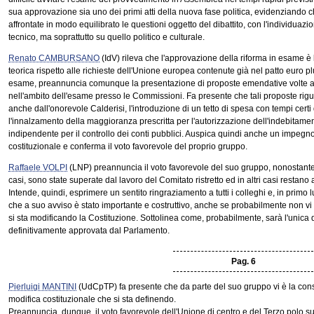
sua approvazione sia uno dei primi atti della nuova fase politica, evidenziando c
affrontate in modo equilibrato le questioni oggetto del dibattito, con l'individuazi
tecnico, ma soprattutto su quello politico e culturale.
Renato CAMBURSANO
(IdV) rileva che l'approvazione della riforma in esame è l
teorica rispetto alle richieste dell'Unione europea contenute già nel patto euro pl
esame, preannuncia comunque la presentazione di proposte emendative volte a 
nell'ambito dell'esame presso le Commissioni. Fa presente che tali proposte ri
anche dall'onorevole Calderisi, l'introduzione di un tetto di spesa con tempi cert
l'innalzamento della maggioranza prescritta per l'autorizzazione dell'indebitamento 
indipendente per il controllo dei conti pubblici. Auspica quindi anche un impegno 
costituzionale e conferma il voto favorevole del proprio gruppo.
Raffaele VOLPI
(LNP) preannuncia il voto favorevole del suo gruppo, nonostante 
casi, sono state superate dal lavoro del Comitato ristretto ed in altri casi restano
Intende, quindi, esprimere un sentito ringraziamento a tutti i colleghi e, in primo l
che a suo avviso è stato importante e costruttivo, anche se probabilmente non vi 
si sta modificando la Costituzione. Sottolinea come, probabilmente, sarà l'unica de
definitivamente approvata dal Parlamento.
Pag. 6
Pierluigi MANTINI
(UdCpTP) fa presente che da parte del suo gruppo vi è la con
modifica costituzionale che si sta definendo.
Preannuncia, dunque, il voto favorevole dell'Unione di centro e del Terzo polo su