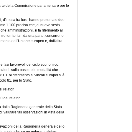
rte della Commissione parlamentare per le
ri, d'intesa tra loro, hanno presentato due
ento 1.100 precisa che, al nuovo sesto
che amministrazioni, si fa riferimento al
e territoriali, da una parte, concorrono
amento dell'Unione europea e, dall'altra,
le fasi favorevoli del ciclo economico,
azioni, sulla base delle modalità che
81. Col riferimento ai vincoli europei si è
colo 81, per lo Stato.
 relatori.
 dei relatori.
o dalla Ragioneria generale dello Stato
i valutare tali osservazioni in vista della
rvazioni della Ragioneria generale dello
, in modo che se ne potesse valutare