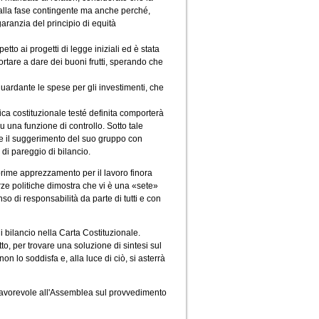
 alla fase contingente ma anche perché,
garanzia del principio di equità
etto ai progetti di legge iniziali ed è stata
ortare a dare dei buoni frutti, sperando che
guardante le spese per gli investimenti, che
ica costituzionale testé definita comporterà
una funzione di controllo. Sotto tale
re il suggerimento del suo gruppo con
 di pareggio di bilancio.
rime apprezzamento per il lavoro finora
rze politiche dimostra che vi è una «sete»
so di responsabilità da parte di tutti e con
 bilancio nella Carta Costituzionale.
tto, per trovare una soluzione di sintesi sul
non lo soddisfa e, alla luce di ciò, si asterrà
o favorevole all'Assemblea sul provvedimento