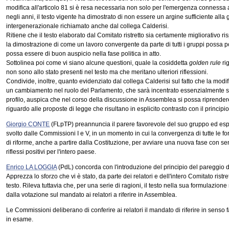
modifica all'articolo 81 si è resa necessaria non solo per l'emergenza connessa
negli anni, il testo vigente ha dimostrato di non essere un argine sufficiente alla 
intergenerazionale richiamato anche dal collega Calderisi.
Ritiene che il testo elaborato dal Comitato ristretto sia certamente migliorativo risp
la dimostrazione di come un lavoro convergente da parte di tutti i gruppi possa p
possa essere di buon auspicio nella fase politica in atto.
Sottolinea poi come vi siano alcune questioni, quale la cosiddetta
golden rule
ri
non sono allo stato presenti nel testo ma che meritano ulteriori riflessioni.
Condivide, inoltre, quanto evidenziato dal collega Calderisi sul fatto che la modif
un cambiamento nel ruolo del Parlamento, che sarà incentrato essenzialmente su 
profilo, auspica che nel corso della discussione in Assemblea si possa riprende
riguardo alle proposte di legge che risultano in esplicito contrasto con il principio
Giorgio CONTE
(FLpTP) preannuncia il parere favorevole del suo gruppo ed esp
svolto dalle Commissioni I e V, in un momento in cui la convergenza di tutte le fo
di riforme, anche a partire dalla Costituzione, per avviare una nuova fase con sen
riflessi positivi per l'intero paese.
Enrico LA LOGGIA
(PdL) concorda con l'introduzione del principio del pareggio di
Apprezza lo sforzo che vi è stato, da parte dei relatori e dell'intero Comitato ristre
testo. Rileva tuttavia che, per una serie di ragioni, il testo nella sua formulazione 
dalla votazione sul mandato ai relatori a riferire in Assemblea.
Le Commissioni deliberano di conferire ai relatori il mandato di riferire in sens
in esame.