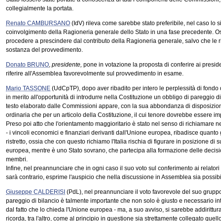
collegialmente la portata.
Renato CAMBURSANO
(IdV) rileva come sarebbe stato preferibile, nel caso lo s
coinvolgimento della Ragioneria generale dello Stato in una fase precedente. 
procedere a prescindere dal contributo della Ragioneria generale, salvo che le r
sostanza del provvedimento.
Donato BRUNO
,
presidente,
pone in votazione la proposta di conferire ai president
riferire all'Assemblea favorevolmente sul provvedimento in esame.
Mario TASSONE
(UdCpTP), dopo aver ribadito per intero le perplessità di fondo d
in merito all'opportunità di introdurre nella Costituzione un obbligo di pareggio d
testo elaborato dalle Commissioni appare, con la sua abbondanza di disposizioni 
ordinaria che per un articolo della Costituzione, il cui tenore dovrebbe essere im
Preso poi atto che l'orientamento maggioritario è stato nel senso di richiamare nel
- i vincoli economici e finanziari derivanti dall'Unione europea, ribadisce quanto 
ristretto, ossia che con questo richiamo l'Italia rischia di figurare in posizione di s
europea, mentre è uno Stato sovrano, che partecipa alla formazione delle decisioni
membri.
Infine, nel preannunciare che in ogni caso il suo voto sul conferimento ai relator
sarà contrario, esprime l'auspicio che nella discussione in Assemblea sia possibil
Giuseppe CALDERISI
(PdL), nel preannunciare il voto favorevole del suo gruppo, 
pareggio di bilancio è talmente importante che non solo è giusto e necessario int
dal fatto che lo chieda l'Unione europea - ma, a suo avviso, si sarebbe addirittura 
ricorda, tra l'altro, come al principio in questione sia strettamente collegato que