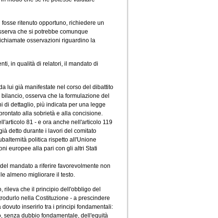
i fosse ritenuto opportuno, richiedere un
Osserva che si potrebbe comunque
ichiamate osservazioni riguardino la
i, in qualità di relatori, il mandato di
a lui già manifestate nel corso del dibattito
i bilancio, osserva che la formulazione del
di dettaglio, più indicata per una legge
prontato alla sobrietà e alla concisione.
l'articolo 81 - e ora anche nell'articolo 119
già detto durante i lavori del comitato
ubalternità politica rispetto all'Unione
 europee alla pari con gli altri Stati
i del mandato a riferire favorevolmente non
e almeno migliorare il testo.
rileva che il principio dell'obbligo del
rodurlo nella Costituzione - a prescindere
dovuto inserirlo tra i principi fondamentali:
llo, senza dubbio fondamentale, dell'equità