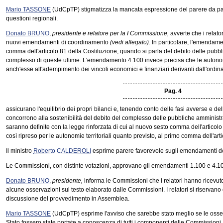
Mario TASSONE
(UdCpTP) stigmatizza la mancata espressione del parere da pa
questioni regionali.
Donato BRUNO
,
presidente e relatore per la I Commissione,
avverte che i relato
nuovi emendamenti di coordinamento
(vedi allegato)
. In particolare, l'emendam
comma dell'articolo 81 della Costituzione, quando si parla del debito delle pubbli
complesso di queste ultime. L'emendamento 4.100 invece precisa che le autonomi
anch'esse all'adempimento dei vincoli economici e finanziari derivanti dall'ordin
Pag. 4
assicurano l'equilibrio dei propri bilanci e, tenendo conto delle fasi avverse e del
concorrono alla sostenibilità del debito del complesso delle pubbliche amministr
saranno definite con la legge rinforzata di cui al nuovo sesto comma dell'articolo 
così ripreso per le autonomie territoriali quanto previsto, al primo comma dell'arti
Il ministro
Roberto CALDEROLI
esprime parere favorevole sugli emendamenti dei
Le Commissioni, con distinte votazioni, approvano gli emendamenti 1.100 e 4.100
Donato BRUNO
,
presidente,
informa le Commissioni che i relatori hanno ricevut
alcune osservazioni sul testo elaborato dalle Commissioni. I relatori si riservano d
discussione del provvedimento in Assemblea.
Mario TASSONE
(UdCpTP) esprime l'avviso che sarebbe stato meglio se le osse
Stato fossero state portate a conoscenza di tutti i componenti delle Commissioni