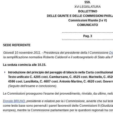
559.
XVI LEGISLATURA
BOLLETTINO
DELLE GIUNTE E DELLE COMMISSIONI PAR
Commissioni Riunite (I e V)
COMUNICATO
Pag. 3
SEDE REFERENTE
Giovedì 10 novembre 2011. - Presidenza del presidente della I Commissione
Do
la semplificazione normativa Roberto Calderoli e il sottosegretario di Stato alla
La seduta comincia alle 10.15.
Introduzione del principio del pareggio di bilancio nella Carta costituzional
Testo unificato C. 4205 cost. Cambursano, C. 4525 cost. Marinello, C. 4526
4596 cost. Lanzillotta, C. 4607 cost. Antonio Martino, C. 4620 cost. Gover
(Seguito dell'esame e conclusione).
Le Commissioni proseguono l'esame del provvedimento, rinviato, da ultimo, nel
Donato BRUNO
,
presidente e relatore per la I Commissione,
avverte che sul test
come testo base sono pervenuti i pareri favorevoli delle Commissioni II (Giustizia
europea), mentre la Commissione parlamentare per le questioni regionali ha co