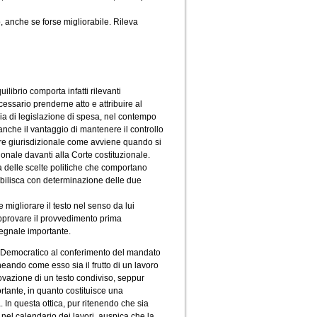
, anche se forse migliorabile. Rileva
uilibrio comporta infatti rilevanti
ssario prenderne atto e attribuire al
ria di legislazione di spesa, nel contempo
nche il vantaggio di mantenere il controllo
tere giurisdizionale come avviene quando si
ionale davanti alla Corte costituzionale.
a delle scelte politiche che comportano
abilisca con determinazione delle due
igliorare il testo nel senso da lui
approvare il provvedimento prima
 segnale importante.
o Democratico al conferimento del mandato
ineando come esso sia il frutto di un lavoro
ovazione di un testo condiviso, seppur
ortante, in quanto costituisce una
 In questa ottica, pur ritenendo che sia
 nel calendario dei lavori, auspica che la