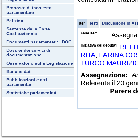
Proposte di inchiesta
parlamentare
Petizioni
Iter
Testi
Discussione in As
Sentenze della Corte
Fase Iter:
Assegnat
Costituzionale
Documenti parlamentari: i DOC
Iniziativa dei deputati:
BELT
Dossier dei servizi di
RITA
;
FARINA CO
documentazione
TURCO MAURIZI
Osservatorio sulla Legislazione
Banche dati
Assegnazione:
A
Pubblicazioni e atti
Referente il 20 ge
parlamentari
Parere d
Statistiche parlamentari