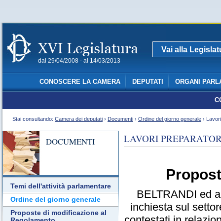
Vai alla Legisla
dal 29/04/2008 - al 14/03/2013
CONOSCERE LA CAMERA
DEPUTATI
ORGANI PARL
C
Stai consultando:
Camera dei deputati
›
Documenti
›
Ordine del giorno generale
› Lavori
LAVORI PREPARATOR
DOCUMENTI
Propost
Temi dell'attività parlamentare
BELTRANDI ed altr
Ordine del giorno generale
inchiesta sul settor
Proposte di modificazione al
contestati in relazio
Regolamento