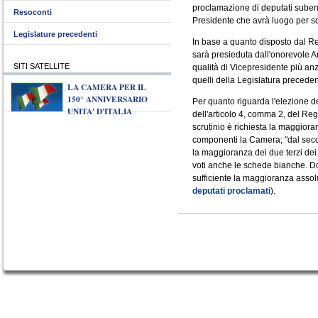
proclamazione di deputati subentr
Resoconti
Presidente che avrà luogo per sc
Legislature precedenti
In base a quanto disposto dal R
sarà presieduta dall'onorevole 
SITI SATELLITE
qualità di Vicepresidente più an
quelli della Legislatura preceden
LA CAMERA PER IL
150° ANNIVERSARIO
Per quanto riguarda l'elezione de
UNITA' D'ITALIA
dell'articolo 4, comma 2, del Re
scrutinio è richiesta la maggiora
componenti la Camera; "dal secon
la maggioranza dei due terzi dei
voti anche le schede bianche. Dop
sufficiente la maggioranza assolu
deputati proclamati
).