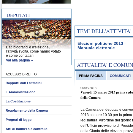
DEPUTATI
TEMI DELL'ATTIVITA
Elezioni politiche 2013 -
Dati biografici e d'elezione,
Manuale elettorale
l'attività svolta, come hanno votato
e come contattarli.
Vai alla pagina »
ATTUALITA' E COMU
ACCESSO DIRETTO
PRIMA PAGINA
COMUNICATI
Rapporti con i cittadini
06/03/2013
Venerdì 15 marzo 2013 prima sedu
L'Amministrazione
della Camera
La Costituzione
La Camera dei deputati è convo
Regolamento della Camera
2013 alle ore 10.30 per la prima
Progetti di legge
legislatura. All'ordine del giorno 
dell'Ufficio provvisorio di Presid
Atti di indirizzo e controllo
della Giunta delle elezioni provvi