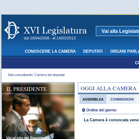
Vai alla Legisla
dal 29/04/2008 - al 14/03/2013
CONOSCERE LA CAMERA
DEPUTATI
ORGANI PARL
C
Stai consultando: Camera dei deputati
OGGI ALLA CAMERA
IL PRESIDENTE
ASSEMBLEA
COMMISSIONI
Ordine del giorno
La Camera è convocata vener
Vai al sito del Presidente