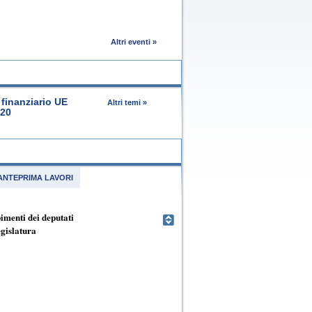
Altri eventi »
finanziario UE
Altri temi »
020
ANTEPRIMA LAVORI
menti dei deputati
egislatura