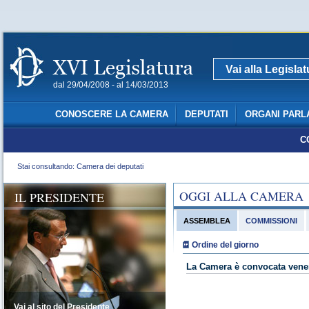
Vai alla Legisla
dal 29/04/2008 - al 14/03/2013
CONOSCERE LA CAMERA
DEPUTATI
ORGANI PARL
C
Stai consultando: Camera dei deputati
OGGI ALLA CAMERA
IL PRESIDENTE
ASSEMBLEA
COMMISSIONI
Ordine del giorno
La Camera è convocata vener
Vai al sito del Presidente