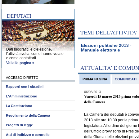
DEPUTATI
TEMI DELL'ATTIVITA
Elezioni politiche 2013 -
Dati biografici e d'elezione,
Manuale elettorale
l'attività svolta, come hanno votato
e come contattarli.
Vai alla pagina »
ATTUALITA' E COMU
ACCESSO DIRETTO
PRIMA PAGINA
COMUNICATI
Rapporti con i cittadini
06/03/2013
Venerdì 15 marzo 2013 prima sedu
L'Amministrazione
della Camera
La Costituzione
La Camera dei deputati è convo
Regolamento della Camera
2013 alle ore 10.30 per la prima
Progetti di legge
legislatura. All'ordine del giorno 
dell'Ufficio provvisorio di Presid
Atti di indirizzo e controllo
della Giunta delle elezioni provvi