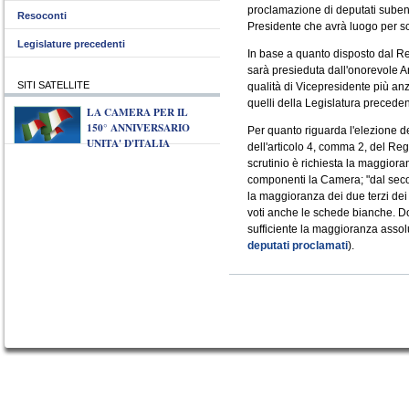
proclamazione di deputati subentr
Resoconti
Presidente che avrà luogo per sc
Legislature precedenti
In base a quanto disposto dal R
sarà presieduta dall'onorevole 
SITI SATELLITE
qualità di Vicepresidente più an
quelli della Legislatura preceden
LA CAMERA PER IL
150° ANNIVERSARIO
Per quanto riguarda l'elezione de
UNITA' D'ITALIA
dell'articolo 4, comma 2, del Re
scrutinio è richiesta la maggiora
componenti la Camera; "dal secon
la maggioranza dei due terzi dei
voti anche le schede bianche. Dop
sufficiente la maggioranza assolu
deputati proclamati
).