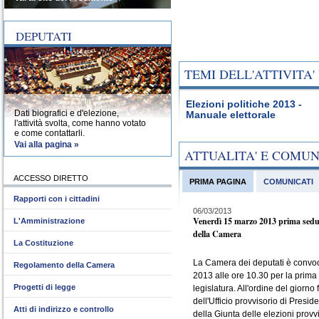
DEPUTATI
TEMI DELL'ATTIVITA
Elezioni politiche 2013 -
Dati biografici e d'elezione,
Manuale elettorale
l'attività svolta, come hanno votato
e come contattarli.
Vai alla pagina »
ATTUALITA' E COMU
ACCESSO DIRETTO
PRIMA PAGINA
COMUNICATI
Rapporti con i cittadini
06/03/2013
Venerdì 15 marzo 2013 prima sedu
L'Amministrazione
della Camera
La Costituzione
La Camera dei deputati è convo
Regolamento della Camera
2013 alle ore 10.30 per la prima
Progetti di legge
legislatura. All'ordine del giorno 
dell'Ufficio provvisorio di Presid
Atti di indirizzo e controllo
della Giunta delle elezioni provvi