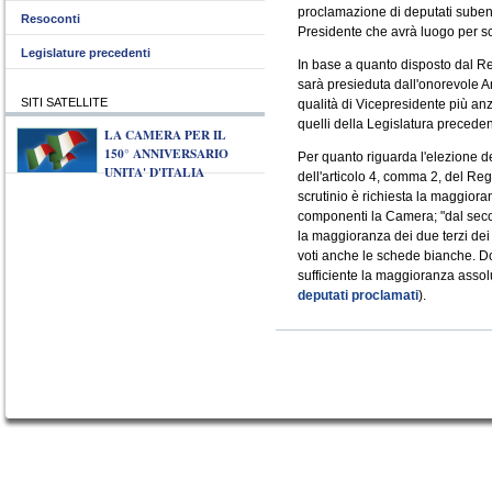
proclamazione di deputati subentr
Resoconti
Presidente che avrà luogo per sc
Legislature precedenti
In base a quanto disposto dal R
sarà presieduta dall'onorevole 
SITI SATELLITE
qualità di Vicepresidente più an
quelli della Legislatura preceden
LA CAMERA PER IL
150° ANNIVERSARIO
Per quanto riguarda l'elezione de
UNITA' D'ITALIA
dell'articolo 4, comma 2, del Re
scrutinio è richiesta la maggiora
componenti la Camera; "dal secon
la maggioranza dei due terzi dei
voti anche le schede bianche. Dop
sufficiente la maggioranza assolu
deputati proclamati
).