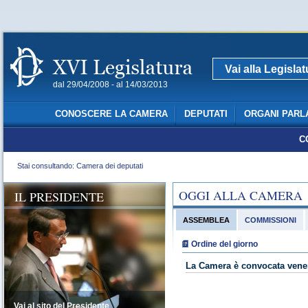
Vai alla Legisla
dal 29/04/2008 - al 14/03/2013
CONOSCERE LA CAMERA
DEPUTATI
ORGANI PARL
C
Stai consultando: Camera dei deputati
OGGI ALLA CAMERA
IL PRESIDENTE
ASSEMBLEA
COMMISSIONI
Ordine del giorno
La Camera è convocata vener
Vai al sito del Presidente