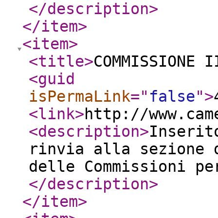
</description
>
</item
>
<item
>
<title
>
COMMISSIONE I
<guid
isPermaLink
="
false
"
>
<link
>
http://www.cam
<description
>
Inserit
rinvia alla sezione 
delle Commissioni pe
</description
>
</item
>