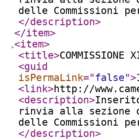
delle Commissioni pe
</description
>
</item
>
<item
>
<title
>
COMMISSIONE X
<guid
isPermaLink
="
false
"
>
<link
>
http://www.cam
<description
>
Inserit
rinvia alla sezione 
delle Commissioni pe
</description
>