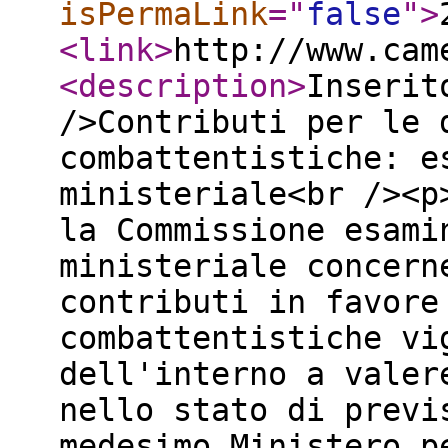
isPermaLink
="
false
"
>
<link
>
http://www.cam
<description
>
Inserit
/>Contributi per le 
combattentistiche: e
ministeriale<br /><p
la Commissione esami
ministeriale concern
contributi in favore
combattentistiche vi
dell'interno a valer
nello stato di previ
medesimo Ministero p