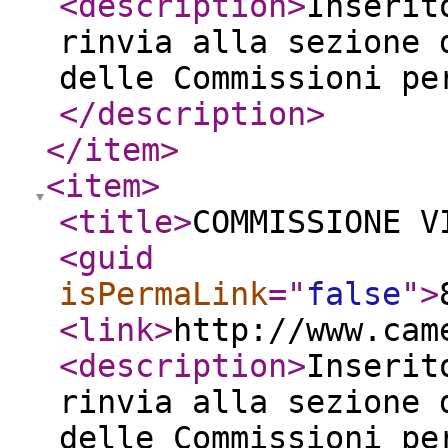
<description
>
Inserit
rinvia alla sezione 
delle Commissioni pe
</description
>
</item
>
<item
>
<title
>
COMMISSIONE V
<guid
isPermaLink
="
false
"
>
<link
>
http://www.cam
<description
>
Inserit
rinvia alla sezione 
delle Commissioni pe