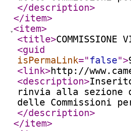
</description
>
</item
>
<item
>
<title
>
COMMISSIONE V
<guid
isPermaLink
="
false
"
>
<link
>
http://www.cam
<description
>
Inserit
rinvia alla sezione 
delle Commissioni pe
</description
>
</item
>