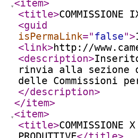
<item
>
<title
>
COMMISSIONE I
<guid
isPermaLink
="
false
"
>
<link
>
http://www.cam
<description
>
Inserit
rinvia alla sezione 
delle Commissioni pe
</description
>
</item
>
<item
>
<title
>
COMMISSIONE X
PRODUTTIVE
</title
>