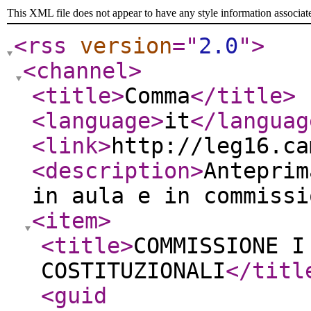
This XML file does not appear to have any style information associat
<rss
version
="
2.0
"
>
<channel
>
<title
>
Comma
</title
>
<language
>
it
</languag
<link
>
http://leg16.ca
<description
>
Anteprim
in aula e in commiss
<item
>
<title
>
COMMISSIONE I
COSTITUZIONALI
</titl
<guid