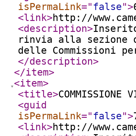
isPermaLink
="
false
"
>
<link
>
http://www.cam
<description
>
Inserit
rinvia alla sezione 
delle Commissioni pe
</description
>
</item
>
<item
>
<title
>
COMMISSIONE V
<guid
isPermaLink
="
false
"
>
<link
>
http://www.cam