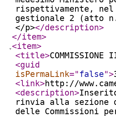
rispettivamente, nel
gestionale 2 (atto n
</p>
</description
>
</item
>
<item
>
<title
>
COMMISSIONE I
<guid
isPermaLink
="
false
"
>
<link
>
http://www.cam
<description
>
Inserit
rinvia alla sezione 
delle Commissioni pe