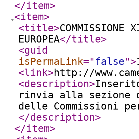
</item
>
<item
>
<title
>
COMMISSIONE X
EUROPEA
</title
>
<guid
isPermaLink
="
false
"
>
<link
>
http://www.cam
<description
>
Inserit
rinvia alla sezione 
delle Commissioni pe
</description
>
</item
>