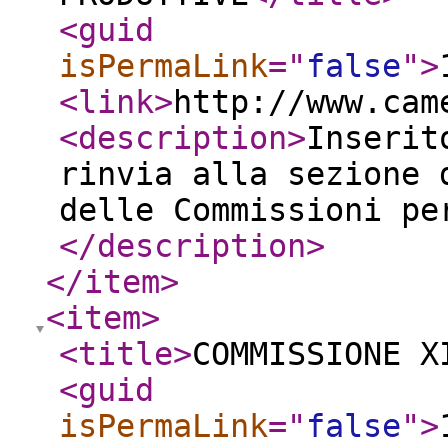
<guid
isPermaLink
="
false
"
>
<link
>
http://www.cam
<description
>
Inserit
rinvia alla sezione 
delle Commissioni pe
</description
>
</item
>
<item
>
<title
>
COMMISSIONE X
<guid
isPermaLink
="
false
"
>