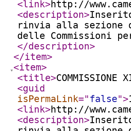
<link
>
http://www.cam
<description
>
Inserit
rinvia alla sezione 
delle Commissioni pe
</description
>
</item
>
<item
>
<title
>
COMMISSIONE X
<guid
isPermaLink
="
false
"
>
<link
>
http://www.cam
<description
>
Inserit
rinvia alla sezione 