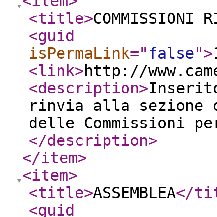
<item
>
<title
>
COMMISSIONI R
<guid
isPermaLink
="
false
"
>
<link
>
http://www.cam
<description
>
Inserit
rinvia alla sezione 
delle Commissioni pe
</description
>
</item
>
<item
>
<title
>
ASSEMBLEA
</ti
<guid