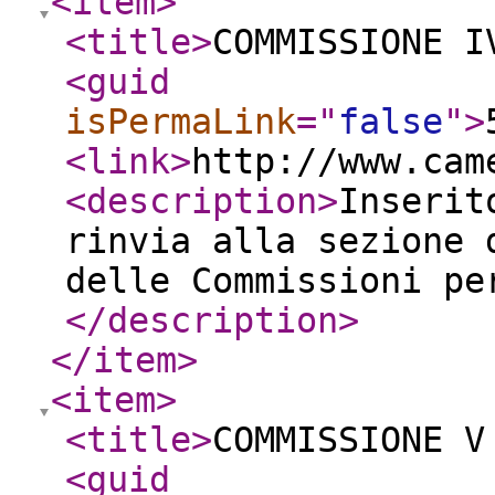
<item
>
<title
>
COMMISSIONE I
<guid
isPermaLink
="
false
"
>
<link
>
http://www.cam
<description
>
Inserit
rinvia alla sezione 
delle Commissioni pe
</description
>
</item
>
<item
>
<title
>
COMMISSIONE V
<guid