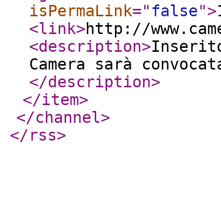
isPermaLink
="
false
"
>
<link
>
http://www.cam
<description
>
Inserit
Camera sarà convocat
</description
>
</item
>
</channel
>
</rss
>