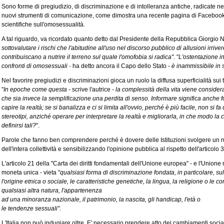
Sono forme di pregiudizio, di discriminazione e di intolleranza antiche, radicate n
nuovi strumenti di comunicazione, come dimostra una recente pagina di Facebook
scientifiche sull'omosessualità.
A tal riguardo, va ricordato quanto detto dal Presidente della Repubblica Giorgio 
sottovalutare i rischi che l'abitudine all'uso nel discorso pubblico di allusioni irrive
contribuiscano a nutrire il terreno sul quale l'omofobia si radica"
. "
L'ostentazione in
confronti di omosessuali
-
ha detto ancora il Capo dello Stato -
è inammissibile in
Nel favorire pregiudizi e discriminazioni gioca un ruolo la diffusa superficialità sui
"
In epoche come questa
- scrive l'autrice -
la complessità della vita viene consider
che sia invece la semplificazione una perdita di senso. Informare significa anche forn
capire la realtà; se si banalizza e ci si limita all'ovvio, perché è più facile, non si f
stereotipi, anziché operare per interpretare la realtà e migliorarla, in che modo la c
definirsi tali?
".
Parole che fanno ben comprendere perché è dovere delle Istituzioni svolgere un r
dell'intera collettività e sensibilizzando l'opinione pubblica al rispetto dell'articolo 
L'articolo 21 della "Carta dei diritti fondamentali dell'Unione europea" - e l'Unione 
moneta unica - vieta "
qualsiasi forma di discriminazione fondata, in particolare, sul 
l'origine etnica o sociale, le caratteristiche genetiche, la lingua, la religione o le co
qualsiasi altra natura, l'appartenenza
ad una minoranza nazionale, il patrimonio, la nascita, gli handicap, l'età o
le tendenze sessuali"
.
L'Italia non può indugiare oltre. E' necessario prendere atto dei cambiamenti soci