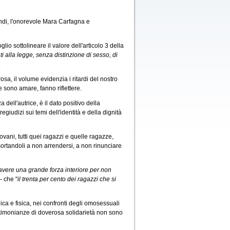
Bindi, l'onorevole Mara Carfagna e
oglio sottolineare il valore dell'articolo 3 della
i alla legge, senza distinzione di sesso, di
.
osa, il volume evidenzia i ritardi del nostro
ne sono amare, fanno riflettere.
dell'autrice, è il dato positivo della
giudizi sui temi dell'identità e della dignità
ovani, tutti quei ragazzi e quelle ragazze,
ortandoli a non arrendersi, a non rinunciare
avere una grande forza interiore per non
- che "
il trenta per cento dei ragazzi che si
ca e fisica, nei confronti degli omosessuali
estimonianze di doverosa solidarietà non sono