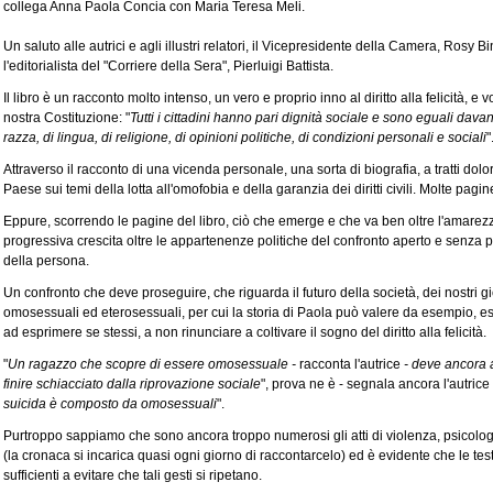
collega Anna Paola Concia con Maria Teresa Meli.
Un saluto alle autrici e agli illustri relatori, il Vicepresidente della Camera, Rosy 
l'editorialista del "Corriere della Sera", Pierluigi Battista.
Il libro è un racconto molto intenso, un vero e proprio inno al diritto alla felicità, e v
nostra Costituzione: "
Tutti i cittadini
hanno pari dignità sociale e sono eguali davant
razza, di lingua, di religione, di opinioni politiche, di condizioni personali e sociali
"
Attraverso il racconto di una vicenda personale, una sorta di biografia, a tratti dolor
Paese sui temi della lotta all'omofobia e della garanzia dei diritti civili. Molte pagi
Eppure, scorrendo le pagine del libro, ciò che emerge e che va ben oltre l'amarezza 
progressiva crescita oltre le appartenenze politiche del confronto aperto e senza pre
della persona.
Un confronto che deve proseguire, che riguarda il futuro della società, dei nostri gi
omosessuali ed eterosessuali, per cui la storia di Paola può valere da esempio, es
ad esprimere se stessi, a non rinunciare a coltivare il sogno del diritto alla felicità.
"
Un ragazzo che scopre di essere omosessuale -
racconta l'autrice
- deve ancora 
finire schiacciato dalla riprovazione sociale
", prova ne è - segnala ancora l'autrice 
suicida è composto da omosessuali
".
Purtroppo sappiamo che sono ancora troppo numerosi gli atti di violenza, psicologi
(la cronaca si incarica quasi ogni giorno di raccontarcelo) ed è evidente che le t
sufficienti a evitare che tali gesti si ripetano.