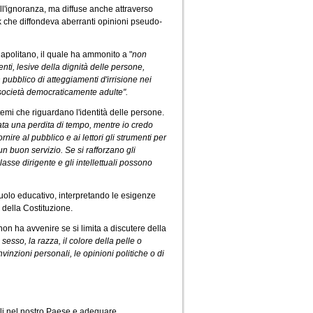
ell'ignoranza, ma diffuse anche attraverso
 che diffondeva aberranti opinioni pseudo-
Napolitano, il quale ha ammonito a "
non
renti, lesive della dignità delle persone,
 pubblico di atteggiamenti d'irrisione nei
 società democraticamente adulte".
 temi che riguardano l'identità delle persone.
ata una perdita di tempo, mentre io credo
ire al pubblico e ai lettori gli strumenti per
a un buon servizio. Se si rafforzano gli
lasse dirigente e gli intellettuali possono
uolo educativo, interpretando le esigenze
3 della Costituzione.
non ha avvenire se si limita a discutere della
sesso, la razza, il colore della pelle o
nvinzioni personali, le opinioni politiche o di
ali nel nostro Paese e adeguare