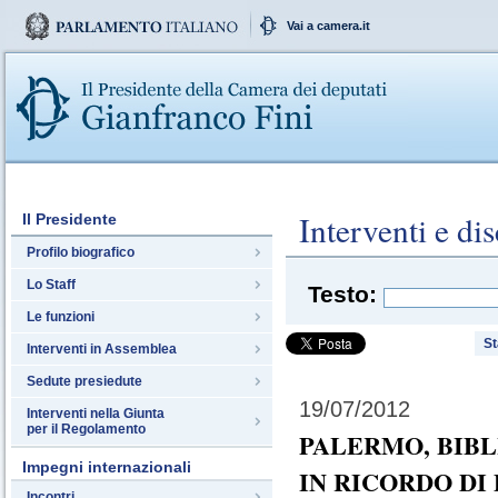
Vai a camera.it
Interventi e dis
Il Presidente
Profilo biografico
Lo Staff
Testo:
Le funzioni
S
Interventi in Assemblea
Sedute presiedute
19/07/2012
Interventi nella Giunta
per il Regolamento
PALERMO, BIBL
Impegni internazionali
IN RICORDO DI
Incontri