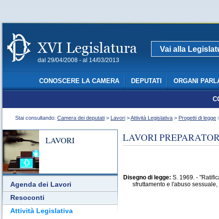
Vai alla Legisla
dal 29/04/2008 - al 14/03/2013
CONOSCERE LA CAMERA
DEPUTATI
ORGANI PARL
C
Stai consultando:
Camera dei deputati
>
Lavori
>
Attività Legislativa
>
Progetti di legge
>
LAVORI PREPARATORI
LAVORI
Disegno di legge:
S. 1969. - "Ratif
Agenda dei Lavori
sfruttamento e l'abuso sessuale,
Resoconti
Attività Legislativa