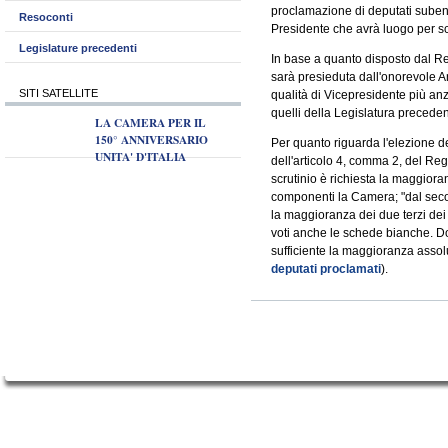
proclamazione di deputati subentr
Resoconti
Presidente che avrà luogo per sc
Legislature precedenti
In base a quanto disposto dal R
sarà presieduta dall'onorevole 
SITI SATELLITE
qualità di Vicepresidente più an
quelli della Legislatura preceden
LA CAMERA PER IL
150° ANNIVERSARIO
Per quanto riguarda l'elezione de
UNITA' D'ITALIA
dell'articolo 4, comma 2, del Re
scrutinio è richiesta la maggiora
componenti la Camera; "dal secon
la maggioranza dei due terzi dei
voti anche le schede bianche. Dop
sufficiente la maggioranza assolu
deputati proclamati
).