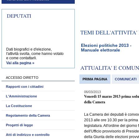
DEPUTATI
TEMI DELL'ATTIVITA
Elezioni politiche 2013 -
Dati biografici e d'elezione,
Manuale elettorale
l'attività svolta, come hanno votato
e come contattarli.
Vai alla pagina »
ATTUALITA' E COMU
ACCESSO DIRETTO
PRIMA PAGINA
COMUNICATI
Rapporti con i cittadini
06/03/2013
Venerdì 15 marzo 2013 prima sedu
L'Amministrazione
della Camera
La Costituzione
La Camera dei deputati è convo
Regolamento della Camera
2013 alle ore 10.30 per la prima
Progetti di legge
legislatura. All'ordine del giorno 
dell'Ufficio provvisorio di Presid
Atti di indirizzo e controllo
della Giunta delle elezioni provvi