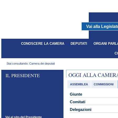
Vai alla Legisla
dal 29/04/2008 - al 14/03/2013
CONOSCERE LA CAMERA
DEPUTATI
ORGANI PARL
C
Stai consultando: Camera dei deputati
OGGI ALLA CAMER
IL PRESIDENTE
ASSEMBLEA
COMMISSIONI
Giunte
Comitati
Delegazioni
Vai al sito del Presidente