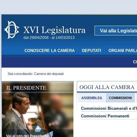
Vai alla Legisla
dal 29/04/2008 - al 14/03/2013
CONOSCERE LA CAMERA
DEPUTATI
ORGANI PARL
C
Stai consultando: Camera dei deputati
OGGI ALLA CAMERA
IL PRESIDENTE
ASSEMBLEA
COMMISSIONI
Commissioni Bicamerali e d'I
Commissioni Permanenti
Vai al sito del Presidente