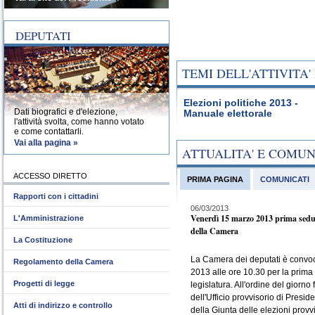
DEPUTATI
TEMI DELL'ATTIVITA
Elezioni politiche 2013 -
Dati biografici e d'elezione,
Manuale elettorale
l'attività svolta, come hanno votato
e come contattarli.
Vai alla pagina »
ATTUALITA' E COMU
ACCESSO DIRETTO
PRIMA PAGINA
COMUNICATI
Rapporti con i cittadini
06/03/2013
Venerdì 15 marzo 2013 prima sedu
L'Amministrazione
della Camera
La Costituzione
La Camera dei deputati è convo
Regolamento della Camera
2013 alle ore 10.30 per la prima
Progetti di legge
legislatura. All'ordine del giorno 
dell'Ufficio provvisorio di Presid
Atti di indirizzo e controllo
della Giunta delle elezioni provvi