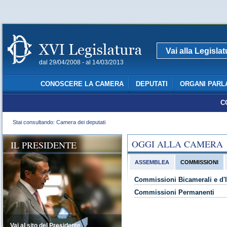
Vai alla Legisla
dal 29/04/2008 - al 14/03/2013
CONOSCERE LA CAMERA
DEPUTATI
ORGANI PARL
C
Stai consultando: Camera dei deputati
OGGI ALLA CAMERA
IL PRESIDENTE
ASSEMBLEA
COMMISSIONI
Commissioni Bicamerali e d'I
Commissioni Permanenti
Vai al sito del Presidente