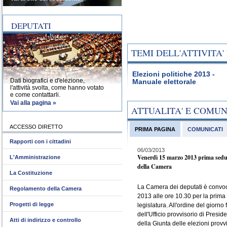
DEPUTATI
TEMI DELL'ATTIVITA
Elezioni politiche 2013 -
Dati biografici e d'elezione,
Manuale elettorale
l'attività svolta, come hanno votato
e come contattarli.
Vai alla pagina »
ATTUALITA' E COMU
ACCESSO DIRETTO
PRIMA PAGINA
COMUNICATI
Rapporti con i cittadini
06/03/2013
Venerdì 15 marzo 2013 prima sedu
L'Amministrazione
della Camera
La Costituzione
La Camera dei deputati è convo
Regolamento della Camera
2013 alle ore 10.30 per la prima
Progetti di legge
legislatura. All'ordine del giorno 
dell'Ufficio provvisorio di Presid
Atti di indirizzo e controllo
della Giunta delle elezioni provvi