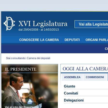
Vai alla Legisla
dal 29/04/2008 - al 14/03/2013
CONOSCERE LA CAMERA
DEPUTATI
ORGANI PARL
C
Stai consultando: Camera dei deputati
OGGI ALLA CAMER
IL PRESIDENTE
ASSEMBLEA
COMMISSIONI
Giunte
Comitati
Delegazioni
Vai al sito del Presidente