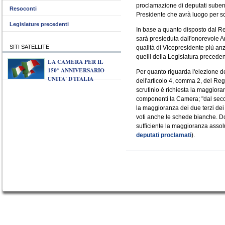
proclamazione di deputati subentr
Resoconti
Presidente che avrà luogo per sc
Legislature precedenti
In base a quanto disposto dal R
sarà presieduta dall'onorevole 
SITI SATELLITE
qualità di Vicepresidente più an
quelli della Legislatura preceden
LA CAMERA PER IL
150° ANNIVERSARIO
Per quanto riguarda l'elezione de
UNITA' D'ITALIA
dell'articolo 4, comma 2, del Re
scrutinio è richiesta la maggiora
componenti la Camera; "dal secon
la maggioranza dei due terzi dei
voti anche le schede bianche. Dop
sufficiente la maggioranza assolu
deputati proclamati
).