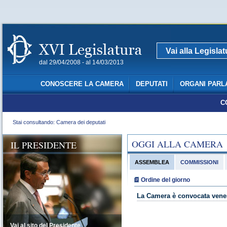
Vai alla Legisla
dal 29/04/2008 - al 14/03/2013
CONOSCERE LA CAMERA
DEPUTATI
ORGANI PARL
C
Stai consultando: Camera dei deputati
OGGI ALLA CAMERA
IL PRESIDENTE
ASSEMBLEA
COMMISSIONI
Ordine del giorno
La Camera è convocata vener
Vai al sito del Presidente