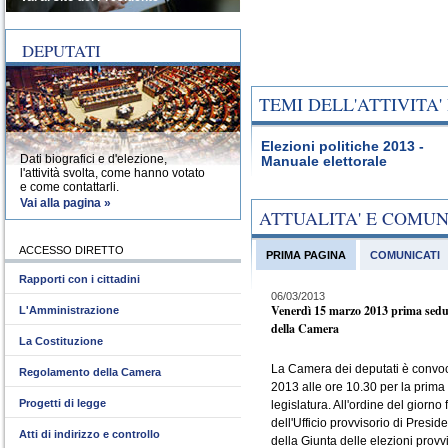
DEPUTATI
TEMI DELL'ATTIVITA
Elezioni politiche 2013 -
Dati biografici e d'elezione,
Manuale elettorale
l'attività svolta, come hanno votato
e come contattarli.
Vai alla pagina »
ATTUALITA' E COMU
ACCESSO DIRETTO
PRIMA PAGINA
COMUNICATI
Rapporti con i cittadini
06/03/2013
Venerdì 15 marzo 2013 prima sedu
L'Amministrazione
della Camera
La Costituzione
La Camera dei deputati è convo
Regolamento della Camera
2013 alle ore 10.30 per la prima
Progetti di legge
legislatura. All'ordine del giorno 
dell'Ufficio provvisorio di Presid
Atti di indirizzo e controllo
della Giunta delle elezioni provvi