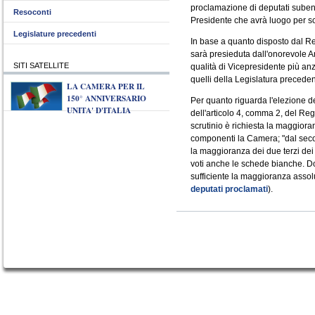
proclamazione di deputati subentr
Resoconti
Presidente che avrà luogo per sc
Legislature precedenti
In base a quanto disposto dal R
sarà presieduta dall'onorevole 
SITI SATELLITE
qualità di Vicepresidente più an
quelli della Legislatura preceden
LA CAMERA PER IL
150° ANNIVERSARIO
Per quanto riguarda l'elezione de
UNITA' D'ITALIA
dell'articolo 4, comma 2, del Re
scrutinio è richiesta la maggiora
componenti la Camera; "dal secon
la maggioranza dei due terzi dei
voti anche le schede bianche. Dop
sufficiente la maggioranza assolu
deputati proclamati
).