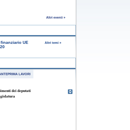
Altri eventi »
finanziario UE
Altri temi »
020
ANTEPRIMA LAVORI
menti dei deputati
egislatura