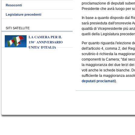
proclamazione di deputati subentr
Resoconti
Presidente che avrà luogo per sc
Legislature precedenti
In base a quanto disposto dal R
sarà presieduta dall'onorevole 
SITI SATELLITE
qualità di Vicepresidente più an
quelli della Legislatura preceden
LA CAMERA PER IL
150° ANNIVERSARIO
Per quanto riguarda l'elezione de
UNITA' D'ITALIA
dell'articolo 4, comma 2, del Re
scrutinio è richiesta la maggiora
componenti la Camera; "dal secon
la maggioranza dei due terzi dei
voti anche le schede bianche. Dop
sufficiente la maggioranza assolu
deputati proclamati
).