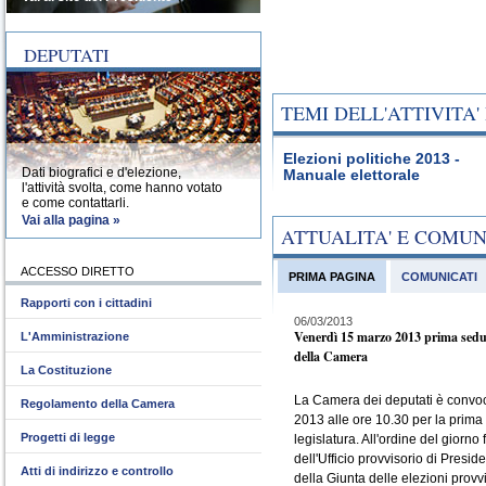
DEPUTATI
TEMI DELL'ATTIVITA
Elezioni politiche 2013 -
Dati biografici e d'elezione,
Manuale elettorale
l'attività svolta, come hanno votato
e come contattarli.
Vai alla pagina »
ATTUALITA' E COMU
ACCESSO DIRETTO
PRIMA PAGINA
COMUNICATI
Rapporti con i cittadini
06/03/2013
Venerdì 15 marzo 2013 prima sedu
L'Amministrazione
della Camera
La Costituzione
La Camera dei deputati è convo
Regolamento della Camera
2013 alle ore 10.30 per la prima
Progetti di legge
legislatura. All'ordine del giorno 
dell'Ufficio provvisorio di Presid
Atti di indirizzo e controllo
della Giunta delle elezioni provvi