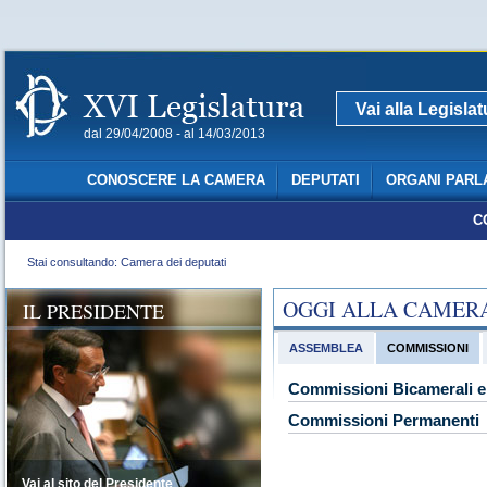
Vai alla Legisla
dal 29/04/2008 - al 14/03/2013
CONOSCERE LA CAMERA
DEPUTATI
ORGANI PARL
C
Stai consultando: Camera dei deputati
OGGI ALLA CAMER
IL PRESIDENTE
ASSEMBLEA
COMMISSIONI
Commissioni Bicamerali e 
Commissioni Permanenti
Vai al sito del Presidente