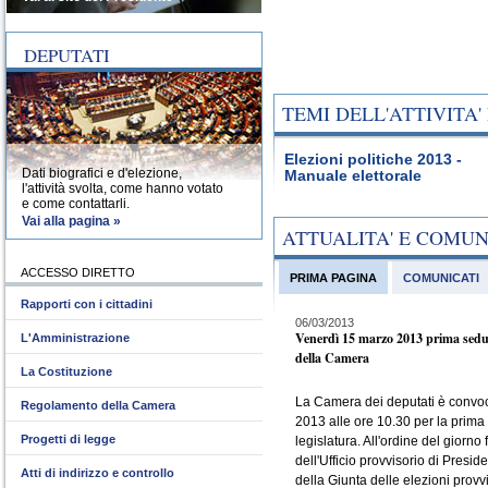
DEPUTATI
TEMI DELL'ATTIVITA
Elezioni politiche 2013 -
Dati biografici e d'elezione,
Manuale elettorale
l'attività svolta, come hanno votato
e come contattarli.
Vai alla pagina »
ATTUALITA' E COMU
ACCESSO DIRETTO
PRIMA PAGINA
COMUNICATI
Rapporti con i cittadini
06/03/2013
Venerdì 15 marzo 2013 prima sedu
L'Amministrazione
della Camera
La Costituzione
La Camera dei deputati è convo
Regolamento della Camera
2013 alle ore 10.30 per la prima
Progetti di legge
legislatura. All'ordine del giorno 
dell'Ufficio provvisorio di Presid
Atti di indirizzo e controllo
della Giunta delle elezioni provvi