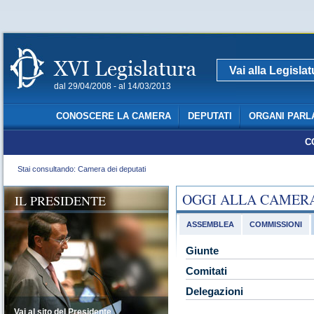
Vai alla Legisla
dal 29/04/2008 - al 14/03/2013
CONOSCERE LA CAMERA
DEPUTATI
ORGANI PARL
C
Stai consultando: Camera dei deputati
OGGI ALLA CAMER
IL PRESIDENTE
ASSEMBLEA
COMMISSIONI
Giunte
Comitati
Delegazioni
Vai al sito del Presidente