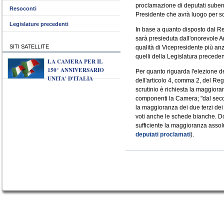
proclamazione di deputati subentr
Resoconti
Presidente che avrà luogo per sc
Legislature precedenti
In base a quanto disposto dal R
sarà presieduta dall'onorevole 
SITI SATELLITE
qualità di Vicepresidente più an
quelli della Legislatura preceden
LA CAMERA PER IL
150° ANNIVERSARIO
Per quanto riguarda l'elezione de
UNITA' D'ITALIA
dell'articolo 4, comma 2, del Re
scrutinio è richiesta la maggiora
componenti la Camera; "dal secon
la maggioranza dei due terzi dei
voti anche le schede bianche. Dop
sufficiente la maggioranza assolu
deputati proclamati
).