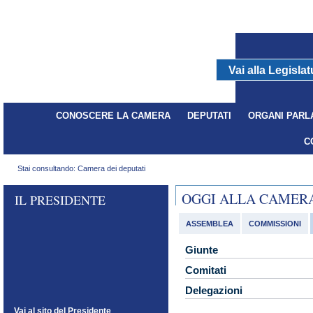
Vai alla Legisla
dal 29/04/2008 - al 14/03/2013
CONOSCERE LA CAMERA
DEPUTATI
ORGANI PARL
C
Stai consultando: Camera dei deputati
OGGI ALLA CAMER
IL PRESIDENTE
ASSEMBLEA
COMMISSIONI
Giunte
Comitati
Delegazioni
Vai al sito del Presidente