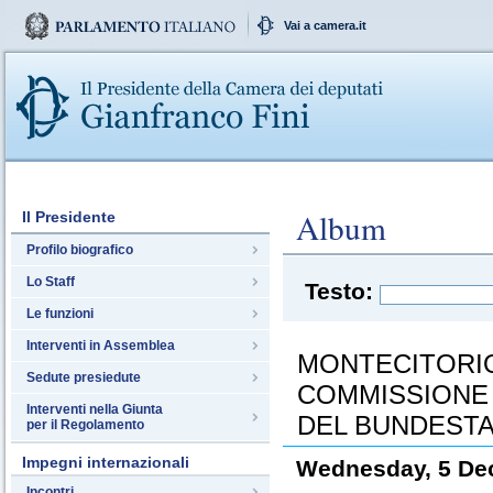
Vai a camera.it
Album
Il Presidente
Profilo biografico
Lo Staff
Testo:
Le funzioni
Interventi in Assemblea
MONTECITORIO
Sedute presiedute
COMMISSIONE 
Interventi nella Giunta
DEL BUNDEST
per il Regolamento
Impegni internazionali
Wednesday, 5 De
Incontri