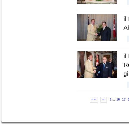
i
A
il
R
g
««
«
1
...
16
17