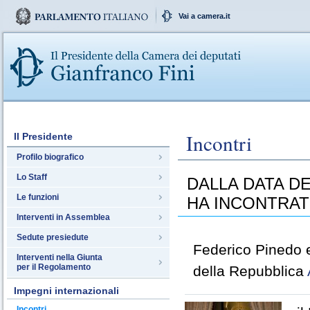
Vai a camera.it
Incontri
Il Presidente
Profilo biografico
Lo Staff
DALLA DATA DE
Le funzioni
HA INCONTRAT
Interventi in Assemblea
Sedute presiedute
Federico Pinedo e
Interventi nella Giunta
per il Regolamento
della Repubblica
Impegni internazionali
Incontri