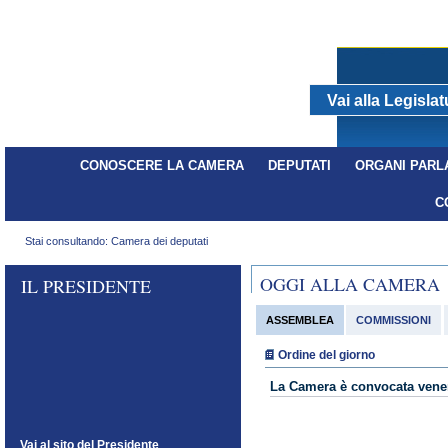
Vai alla Legisla
dal 29/04/2008 - al 14/03/2013
CONOSCERE LA CAMERA
DEPUTATI
ORGANI PARL
C
Stai consultando: Camera dei deputati
OGGI ALLA CAMERA
IL PRESIDENTE
ASSEMBLEA
COMMISSIONI
Ordine del giorno
La Camera è convocata vener
Vai al sito del Presidente