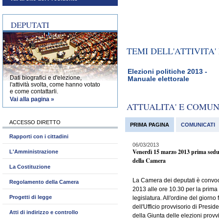
DEPUTATI
TEMI DELL'ATTIVITA
Elezioni politiche 2013 -
Dati biografici e d'elezione,
Manuale elettorale
l'attività svolta, come hanno votato
e come contattarli.
Vai alla pagina »
ATTUALITA' E COMU
ACCESSO DIRETTO
PRIMA PAGINA
COMUNICATI
Rapporti con i cittadini
06/03/2013
Venerdì 15 marzo 2013 prima sedu
L'Amministrazione
della Camera
La Costituzione
La Camera dei deputati è convo
Regolamento della Camera
2013 alle ore 10.30 per la prima
Progetti di legge
legislatura. All'ordine del giorno 
dell'Ufficio provvisorio di Presid
Atti di indirizzo e controllo
della Giunta delle elezioni provvi