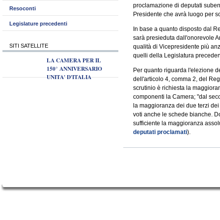
proclamazione di deputati subentr
Resoconti
Presidente che avrà luogo per sc
Legislature precedenti
In base a quanto disposto dal R
sarà presieduta dall'onorevole 
SITI SATELLITE
qualità di Vicepresidente più an
quelli della Legislatura preceden
LA CAMERA PER IL
150° ANNIVERSARIO
Per quanto riguarda l'elezione de
UNITA' D'ITALIA
dell'articolo 4, comma 2, del Re
scrutinio è richiesta la maggiora
componenti la Camera; "dal secon
la maggioranza dei due terzi dei
voti anche le schede bianche. Dop
sufficiente la maggioranza assolu
deputati proclamati
).