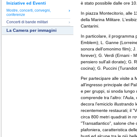
è stato possibile dalle ore 10
Iniziative ed Eventi
Mostre, concerti, convegni,
In piazza Montecitorio, alle 1
conferenze
della Marina Militare. L'esib
Concerti di bande militari
Cantarini.
La Camera per immagini
In particolare, il programma 
Emblem); L. Ganne (Lorreine)
sonora dell'omonimo film); J.
forever); G. Verdi (Ernani - 
pensiero sull'ali dorate); G. 
cocina); G. Puccini (Turandot
Per partecipare alle visite a 
all'ingresso principale del Pal
e per gruppi, si snoda lungo u
comprende tra l'altro: l'Aula,
decora l'emiciclo illustrando 
recentemente restaurati; il "
circa 800 metri quadrati in rov
"Transatlantico", salone che 
plafoniera, caratteristica del
busti ed alcune tra le più bel