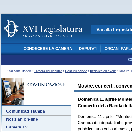
Vai alla Legisla
dal 29/04/2008 - al 14/03/2013
CONOSCERE LA CAMERA
DEPUTATI
ORGANI PARL
C
Stai consultando :
Camera dei deputati
›
Comunicazione
›
Iniziative ed eventi
› Mostre, 
COMUNICAZIONE
Mostre, concerti, conve
Domenica 11 aprile Montec
Concerto della Banda della
Comunicati stampa
Domenica 11 aprile, "Montecito
Notiziari on-line
Camera dei deputati che preve
Camera TV
pubblico, una volta al mese, 