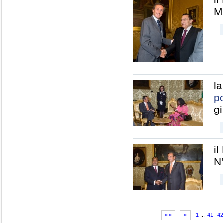
M
l
p
g
i
N
««
«
1
...
41
42