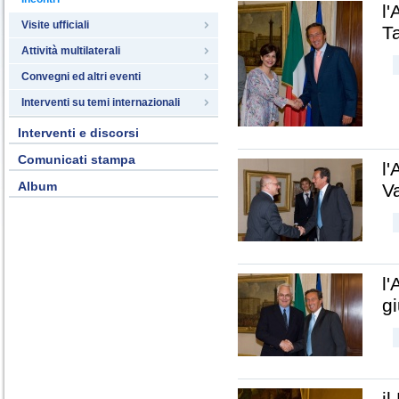
l
Visite ufficiali
T
Attività multilaterali
Convegni ed altri eventi
Interventi su temi internazionali
Interventi e discorsi
Comunicati stampa
l
Album
V
l
g
il