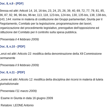
Doc. II, n.9
-
[PDF]
Bressa ed altri: Articoli 14, 16, 16-bis, 23, 24, 25, 26, 39, 40, 69, 72, 77, 79, 81, 85,
86, 87, 92, 96, 96-bis, 96-ter, 113, 118, 123-bis, 124-bis, 130, 135-bis, 138, 138-bis,
143, 144: norme in materia di costituzione dei Gruppi parlamentari, Giunta per il
Regolamento, Comitato per la legislazione, programmazione dei lavori,
organizzazione del procedimento legislativo, prerogative dell'opposizione ed
istituzione del Comitato per il controllo sulla spesa pubblica.
(Presentata il 4 febbraio 2009)
Doc. II, n.10
-
[PDF]
Lenzi ed altri: Articolo 22: modifica della denominazione della XII Commissione
permanente
(Presentata il 9 febbraio 2009)
Doc. II, n.11
-
[PDF]
Leone ed altri: Articolo 12: modifica della disciplina dei ricorsi in materia di tutela
giurisdizionale
(Presentata l'11 marzo 2009)
Esame in Giunta in data 16 giugno 2009
Relatore: LEONE Antonio