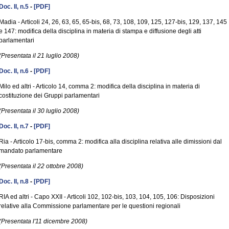
Doc. II, n.5
-
[PDF]
Madia - Articoli 24, 26, 63, 65, 65-bis, 68, 73, 108, 109, 125, 127-bis, 129, 137, 145
e 147: modifica della disciplina in materia di stampa e diffusione degli atti
parlamentari
(Presentata il 21 luglio 2008)
Doc. II, n.6
-
[PDF]
Milo ed altri - Articolo 14, comma 2: modifica della disciplina in materia di
costituzione dei Gruppi parlamentari
(Presentata il 30 luglio 2008)
Doc. II, n.7
-
[PDF]
Ria - Articolo 17-bis, comma 2: modifica alla disciplina relativa alle dimissioni dal
mandato parlamentare
(Presentata il 22 ottobre 2008)
Doc. II, n.8
-
[PDF]
RIA ed altri - Capo XXII - Articoli 102, 102-bis, 103, 104, 105, 106: Disposizioni
relative alla Commissione parlamentare per le questioni regionali
(Presentata l'11 dicembre 2008)