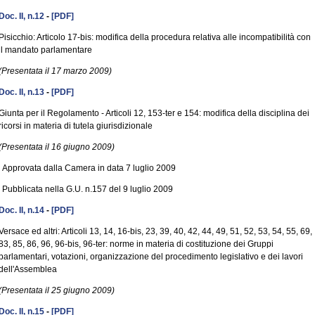
Doc. II, n.12
-
[PDF]
Pisicchio: Articolo 17-bis: modifica della procedura relativa alle incompatibilità con
il mandato parlamentare
(Presentata il 17 marzo 2009)
Doc. II, n.13
-
[PDF]
Giunta per il Regolamento - Articoli 12, 153-ter e 154: modifica della disciplina dei
ricorsi in materia di tutela giurisdizionale
(Presentata il 16 giugno 2009)
Approvata dalla Camera in data 7 luglio 2009
Pubblicata nella G.U. n.157 del 9 luglio 2009
Doc. II, n.14
-
[PDF]
Versace ed altri: Articoli 13, 14, 16-bis, 23, 39, 40, 42, 44, 49, 51, 52, 53, 54, 55, 69,
83, 85, 86, 96, 96-bis, 96-ter: norme in materia di costituzione dei Gruppi
parlamentari, votazioni, organizzazione del procedimento legislativo e dei lavori
dell'Assemblea
(Presentata il 25 giugno 2009)
Doc. II, n.15
-
[PDF]