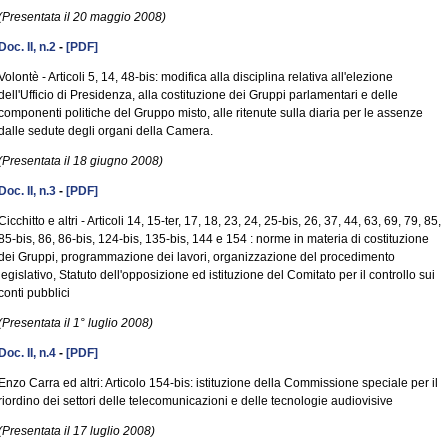
(Presentata il 20 maggio 2008)
Doc. II, n.2
-
[PDF]
Volontè - Articoli 5, 14, 48-bis: modifica alla disciplina relativa all'elezione
dell'Ufficio di Presidenza, alla costituzione dei Gruppi parlamentari e delle
componenti politiche del Gruppo misto, alle ritenute sulla diaria per le assenze
dalle sedute degli organi della Camera.
(Presentata il 18 giugno 2008)
Doc. II, n.3
-
[PDF]
Cicchitto e altri - Articoli 14, 15-ter, 17, 18, 23, 24, 25-bis, 26, 37, 44, 63, 69, 79, 85,
85-bis, 86, 86-bis, 124-bis, 135-bis, 144 e 154 : norme in materia di costituzione
dei Gruppi, programmazione dei lavori, organizzazione del procedimento
legislativo, Statuto dell'opposizione ed istituzione del Comitato per il controllo sui
conti pubblici
(Presentata il 1° luglio 2008)
Doc. II, n.4
-
[PDF]
Enzo Carra ed altri: Articolo 154-bis: istituzione della Commissione speciale per il
riordino dei settori delle telecomunicazioni e delle tecnologie audiovisive
(Presentata il 17 luglio 2008)