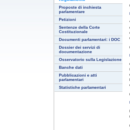
Proposte di inchiesta
parlamentare
Petizioni
Sentenze della Corte
Costituzionale
Documenti parlamentari: i DOC
Dossier dei servizi di
documentazione
Osservatorio sulla Legislazione
Banche dati
Pubblicazioni e atti
parlamentari
Statistiche parlamentari