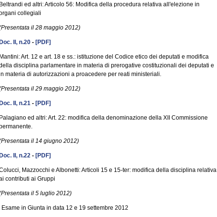
Beltrandi ed altri: Articolo 56: Modifica della procedura relativa all'elezione in
organi collegiali
(Presentata il 28 maggio 2012)
Doc. II, n.20
-
[PDF]
Mantini: Art. 12 e art. 18 e ss.: istituzione del Codice etico dei deputati e modifica
della disciplina parlamentare in materia di prerogative costituzionali dei deputati e
in materia di autorizzazioni a proacedere per reati ministeriali.
(Presentata il 29 maggio 2012)
Doc. II, n.21
-
[PDF]
Palagiano ed altri: Art. 22: modifica della denominazione della XII Commissione
permanente.
(Presentata il 14 giugno 2012)
Doc. II, n.22
-
[PDF]
Colucci, Mazzocchi e Albonetti: Articoli 15 e 15-ter: modifica della disciplina relativa
ai contributi ai Gruppi
(Presentata il 5 luglio 2012)
Esame in Giunta in data 12 e 19 settembre 2012