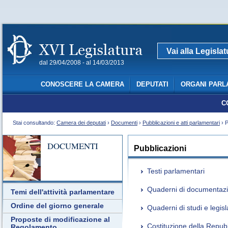
Vai alla Legisla
dal 29/04/2008 - al 14/03/2013
CONOSCERE LA CAMERA
DEPUTATI
ORGANI PARL
C
Stai consultando:
Camera dei deputati
›
Documenti
›
Pubblicazioni e atti parlamentari
› P
DOCUMENTI
Pubblicazioni
Testi parlamentari
Quaderni di documentaz
Temi dell'attività parlamentare
Ordine del giorno generale
Quaderni di studi e legis
Proposte di modificazione al
Costituzione della Repub
Regolamento