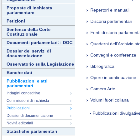
Proposte di inchiesta
Repertori e manuali
parlamentare
Petizioni
Discorsi parlamentari
Sentenze della Corte
Fonti di storia parlament
Costituzionale
Documenti parlamentari: i DOC
Quaderni dell'Archivio st
Dossier dei servizi di
Convegni e conferenze
documentazione
Osservatorio sulla Legislazione
Bibliografica
Banche dati
Opere in continuazione
Pubblicazioni e atti
parlamentari
Camera Arte
Indagini conoscitive
Volumi fuori collana
Commissioni di inchiesta
Pubblicazioni
Pubblicazioni divulgativ
Dossier di documentazione
Novità editoriali
Statistiche parlamentari