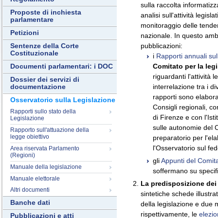
sulla raccolta informatizz
Proposte di inchiesta
analisi sull'attività legisl
parlamentare
monitoraggio delle tenden
Petizioni
nazionale. In questo ambi
pubblicazioni:
Sentenze della Corte
Costituzionale
i
Rapporti annuali sull
Comitato per la leg
Documenti parlamentari: i DOC
riguardanti l'attività
Dossier dei servizi di
interrelazione tra i di
documentazione
rapporti sono elaborat
Osservatorio sulla Legislazione
Consigli regionali, co
Rapporti sullo stato della
di Firenze e con l'Isti
Legislazione
sulle autonomie del C
Rapporto sull'attuazione della
legge obiettivo
preparatorio per l'e
l'Osservatorio sul fe
Area riservata Parlamento
(Regioni)
gli
Appunti del Comit
Manuale della legislazione
soffermano su specific
Manuale elettorale
La predisposizione dei
Altri documenti
sintetiche schede illustra
Banche dati
della legislazione e due m
rispettivamente, le
elezio
Pubblicazioni e atti