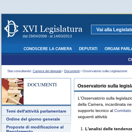
Vai alla Legisla
dal 29/04/2008 - al 14/03/2013
CONOSCERE LA CAMERA
DEPUTATI
ORGANI PARL
C
Stai consultando:
Camera dei deputati
›
Documenti
› Osservatorio sulla Legislazione
DOCUMENTI
Osservatorio sulla legis
L'Osservatorio sulla legislaz
della Camera, incardinata nel 
supporto tecnico al
Comitato 
Temi dell'attività parlamentare
seguenti attività:
Ordine del giorno generale
Proposte di modificazione al
L'analisi delle tendenze
Regolamento