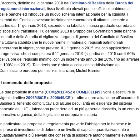
L’accordo, definito nel dicembre 2010 dal
Comitato di Basilea
della
Banca dei
regolamenti internazionali
,
fissa livelli più elevati per i coefficienti patrimoniali
delle banche ed introduce un nuovo schema internazionale per la liquidità. I
membri del Comitato avevano inizialmente concordato di attuare l’accordo a
partire dal 1° gennaio 2013, secondo una tabella di marcia graduale corredata di
disposizioni transitorie. Il 6 gennaio 2013 il Gruppo dei Governatori delle banche
centrali e delle Autorità di vigilanza - organo di governo del Comitato di Basilea –
ha tuttavia stabilito che le nuove norme in materia di requisiti patrimoniali
entreranno in vigore, come previsto, il 1 ° gennaio 2015, ma con applicazione
progressiva, che si completerà il 1° gennaio 2019 (si partirà nel 2015 con il 60%
del valore del requisito minimo, con un incremento annuo del 10%, fino ad arrivare
al 100% nel 2019). Tale decisione è stata accolta con soddisfazione dal
Commissario europeo per i servizi finanziari, Michel Barnier.
Il contenuto delle proposte
Le due proposte in esame (
COM(2011)452
e
COM(2011)453
volte a sostituire le
vigenti direttive
2006/48/CE
e
2006/49/CE
) – oltre a dare attuazione all’accordo di
Basilea 3, tenendo conto tuttavia di alcune peculiarità ed esigenze del sistema
bancario dell’UE – intendono procedere ad un più generale riassetto, in un corpus
normativo organico, della legislazione europea in materia.
In particolare, la proposta di regolamento prevede l’obbligo per le banche e le
imprese di investimento di detenere un livello di capitale quantitativamente e
qualitativamente più elevato che consenta di assorbire autonomamente eventuali