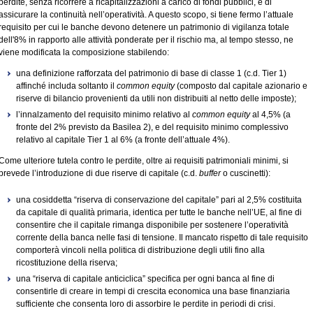
perdite, senza ricorrere a ricapitalizzazioni a carico di fondi pubblici, e di
assicurare la continuità nell’operatività. A questo scopo, si tiene fermo l’attuale
requisito per cui le banche devono detenere un patrimonio di vigilanza totale
dell'8% in rapporto alle attività ponderate per il rischio ma, al tempo stesso, ne
viene modificata la composizione stabilendo:
una definizione rafforzata del patrimonio di base di classe 1 (c.d. Tier 1)
affinché includa soltanto il
common equity
(composto dal capitale azionario e
riserve di bilancio provenienti da utili non distribuiti al netto delle imposte);
l’innalzamento del requisito minimo relativo al
common equity
al 4,5% (a
fronte del 2% previsto da Basilea 2), e del requisito minimo complessivo
relativo al capitale Tier 1 al 6% (a fronte dell’attuale 4%).
Come ulteriore tutela contro le perdite, oltre ai requisiti patrimoniali minimi, si
prevede l’introduzione di due riserve di capitale (c.d.
buffer
o cuscinetti):
una cosiddetta “riserva di conservazione del capitale” pari al 2,5% costituita
da capitale di qualità primaria, identica per tutte le banche nell’UE, al fine di
consentire che il capitale rimanga disponibile per sostenere l’operatività
corrente della banca nelle fasi di tensione. Il mancato rispetto di tale requisito
comporterà vincoli nella politica di distribuzione degli utili fino alla
ricostituzione della riserva;
una “riserva di capitale anticiclica” specifica per ogni banca al fine di
consentirle di creare in tempi di crescita economica una base finanziaria
sufficiente che consenta loro di assorbire le perdite in periodi di crisi.