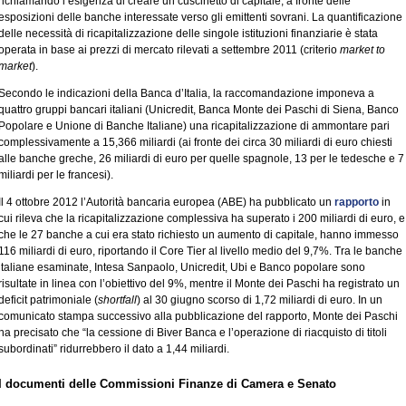
richiamando l’esigenza di creare un cuscinetto di capitale, a fronte delle
esposizioni delle banche interessate verso gli emittenti sovrani. La quantificazione
delle necessità di ricapitalizzazione delle singole istituzioni finanziarie è stata
operata in base ai prezzi di mercato rilevati a settembre 2011 (criterio
market to
market
).
Secondo le indicazioni della Banca d’Italia, la raccomandazione imponeva a
quattro gruppi bancari italiani (Unicredit, Banca Monte dei Paschi di Siena, Banco
Popolare e Unione di Banche Italiane) una ricapitalizzazione di ammontare pari
complessivamente a 15,366 miliardi (ai fronte dei circa 30 miliardi di euro chiesti
alle banche greche, 26 miliardi di euro per quelle spagnole, 13 per le tedesche e 7
miliardi per le francesi).
Il 4 ottobre 2012 l’Autorità bancaria europea (ABE) ha pubblicato un
rapporto
in
cui rileva che la ricapitalizzazione complessiva ha superato i 200 miliardi di euro, e
che le 27 banche a cui era stato richiesto un aumento di capitale, hanno immesso
116 miliardi di euro, riportando il Core Tier al livello medio del 9,7%. Tra le banche
italiane esaminate, Intesa Sanpaolo, Unicredit, Ubi e Banco popolare sono
risultate in linea con l’obiettivo del 9%, mentre il Monte dei Paschi ha registrato un
deficit patrimoniale (
shortfall
) al 30 giugno scorso di 1,72 miliardi di euro. In un
comunicato stampa successivo alla pubblicazione del rapporto, Monte dei Paschi
ha precisato che “la cessione di Biver Banca e l’operazione di riacquisto di titoli
subordinati” ridurrebbero il dato a 1,44 miliardi.
I documenti delle Commissioni Finanze di Camera e Senato