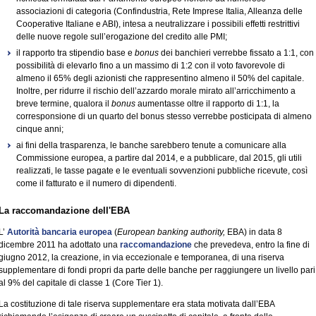
associazioni di categoria (Confindustria, Rete Imprese Italia, Alleanza delle
Cooperative Italiane e ABI), intesa a neutralizzare i possibili effetti restrittivi
delle nuove regole sull’erogazione del credito alle PMI;
il rapporto tra stipendio base e
bonus
dei banchieri verrebbe fissato a 1:1, con
possibilità di elevarlo fino a un massimo di 1:2 con il voto favorevole di
almeno il 65% degli azionisti che rappresentino almeno il 50% del capitale.
Inoltre, per ridurre il rischio dell’azzardo morale mirato all’arricchimento a
breve termine, qualora il
bonus
aumentasse oltre il rapporto di 1:1, la
corresponsione di un quarto del bonus stesso verrebbe posticipata di almeno
cinque anni;
ai fini della trasparenza, le banche sarebbero tenute a comunicare alla
Commissione europea, a partire dal 2014, e a pubblicare, dal 2015, gli utili
realizzati, le tasse pagate e le eventuali sovvenzioni pubbliche ricevute, così
come il fatturato e il numero di dipendenti.
La raccomandazione dell'EBA
L’
Autorità bancaria europea
(
European banking authority,
EBA) in data 8
dicembre 2011 ha adottato una
raccomandazione
che prevedeva, entro la fine di
giugno 2012, la creazione, in via eccezionale e temporanea, di una riserva
supplementare di fondi propri da parte delle banche per raggiungere un livello pari
al 9% del capitale di classe 1 (Core Tier 1).
La costituzione di tale riserva supplementare era stata motivata dall’EBA