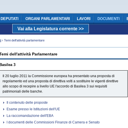
DEPUTATI
ORGANI PARLAMENTARI
LAVORI
DOCUMENTI
Vai alla Legislatura corrente >>
COMUNICAZIONE
i
› Temi dell'attività parlamentare
Temi dell'attività Parlamentare
Basilea 3
Il 20 luglio 2011 la Commissione europea ha presentato una proposta di
regolamento ed una proposta di direttiva volti a sostituire le vigenti direttive
allo scopo di recepire a livello UE l'accordo di Basilea 3 sui requisiti
patrimoniali delle banche.
Il contenuto delle proposte
Esame presso le Istituzioni dell'UE
La raccomandazione dell'EBA
I documenti delle Commissioni Finanze di Camera e Senato