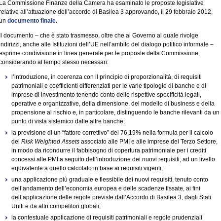
La Commissione Finanze della Camera ha esaminato le proposte legislative
relative all’attuazione dell’accordo di Basilea 3 approvando, il 29 febbraio 2012,
un
documento finale
.
Il documento – che è stato trasmesso, oltre che al Governo al quale rivolge
indirizzi, anche alle Istituzioni dell’UE nell’ambito del dialogo politico informale –
esprime condivisione in linea generale per le proposte della Commissione,
considerando al tempo stesso necessari:
l’introduzione, in coerenza con il principio di proporzionalità, di requisiti
patrimoniali e coefficienti differenziati per le varie tipologie di banche e di
imprese di investimento tenendo conto delle rispettive specificità legali,
operative e organizzative, della dimensione, del modello di business e della
propensione al rischio e, in particolare, distinguendo le banche rilevanti da un
punto di vista sistemico dalle altre banche;
la previsione di un “fattore correttivo” del 76,19% nella formula per il calcolo
del
Risk Weighted Assets
associato alle PMI e alle imprese del Terzo Settore,
in modo da ricondurre il fabbisogno di copertura patrimoniale per i crediti
concessi alle PMI a seguito dell’introduzione dei nuovi requisiti, ad un livello
equivalente a quello calcolato in base ai requisiti vigenti;
una applicazione più graduale e flessibile dei nuovi requisiti, tenuto conto
dell’andamento dell’economia europea e delle scadenze fissate, ai fini
dell’applicazione delle regole previste dall’Accordo di Basilea 3, dagli Stati
Uniti e da altri competitori globali;
la contestuale applicazione di requisiti patrimoniali e regole prudenziali