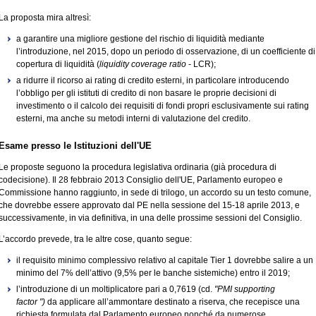
La proposta mira altresì:
a garantire una migliore gestione del rischio di liquidità mediante
l’introduzione, nel 2015, dopo un periodo di osservazione, di un coefficiente di
copertura di liquidità (
liquidity coverage ratio
- LCR);
a ridurre il ricorso ai rating di credito esterni, in particolare introducendo
l’obbligo per gli istituti di credito di non basare le proprie decisioni di
investimento o il calcolo dei requisiti di fondi propri esclusivamente sui rating
esterni, ma anche su metodi interni di valutazione del credito.
Esame presso le Istituzioni dell'UE
Le proposte seguono la procedura legislativa ordinaria (già procedura di
codecisione). Il 28 febbraio 2013 Consiglio dell'UE, Parlamento europeo e
Commissione hanno raggiunto, in sede di trilogo, un accordo su un testo comune,
che dovrebbe essere approvato dal PE nella sessione del 15-18 aprile 2013, e
successivamente, in via definitiva, in una delle prossime sessioni del Consiglio.
L’accordo prevede, tra le altre cose, quanto segue:
il requisito minimo complessivo relativo al capitale Tier 1 dovrebbe salire a un
minimo del 7% dell’attivo (9,5% per le banche sistemiche) entro il 2019;
l’introduzione di un moltiplicatore pari a 0,7619 (cd.
"PMI supporting
factor ")
da applicare all’ammontare destinato a riserva, che recepisce una
richiesta formulata dal Parlamento europeo nonché da numerose