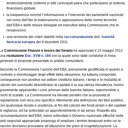
tendenzialmente uniformi in tutti i principali paesi che partecipano al sistema
finanziario globale;
la trasparenza nonché l’informazione e l’intervento dei parlamenti nazionali
nel corso dell’iter di elaborazione e approvazione delle norme tecniche
dell’EBA e delle misure delegate ed esecutive della Commissione che le
recepiscono;
una revisione dei criteri stabiliti nella
raccomandazione
dell’
Autorità
bancaria europea
del 9 dicembre 2011.
La
Commissione Finanze e tesoro del Senato
ha approvato il 15 maggio 2012
una
risoluzione
Doc. XVIII n. 160
con la quale sono state condivise in linea
generale le proposte presentate in ambito comunitario.
Secondo la Commissione l’azione dell’EBA, pienamente giustificata in quanto a
controllo e monitoraggio degli effetti della situazione, ha tuttavia comportato
conseguenze non positive sul settore creditizio italiano; i tempi e le modalità di
calcolo del cuscinetto straordinario di capitale e la sua stessa elevatezza, hanno
gravemente appesantito i corsi azionari delle banche italiane, esponendole a
rischi di scalate. La Commissione ha rilevato peraltro che la proposta di
regolamento non reca uno specifico riferimento alla definizione dei titoli pubblici,
con qualunque durata e scadenza, ai fini del calcolo dei fondi propri o del capitale
di vigilanza, ed ha sollecitato un approfondimento in tal senso. Rispetto alla
raccomandazione dell’EBA, viene sollecitato il Governo nazionale affinché nelle
sedi negoziali appropriate proponga di ampliare i termini temporali entro cui le
banche dovranno procedere all’attuazione dei piani di ricapitalizzazione. La