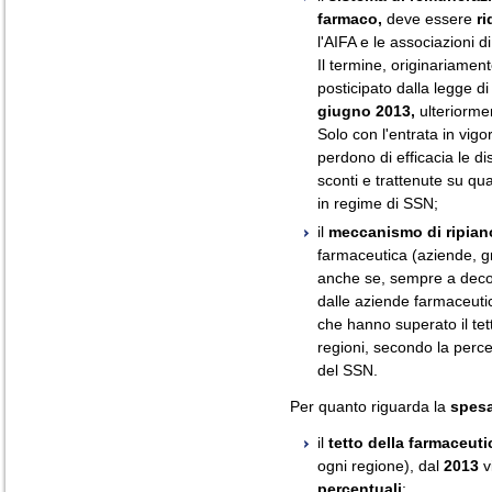
farmaco,
deve essere
ri
l'AIFA e le associazioni 
Il termine, originariamen
posticipato dalla legge di 
giugno 2013,
ulteriorme
Solo con l'entrata in vi
perdono di efficacia le d
sconti e trattenute su qu
in regime di SSN;
il
meccanismo di ripian
farmaceutica (aziende, gr
anche se, sempre a decor
dalle aziende farmaceutic
che hanno superato il tett
regioni, secondo la perce
del SSN.
Per quanto riguarda la
spesa
il
tetto della farmaceut
ogni regione), dal
2013
v
percentuali
;