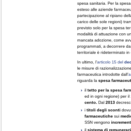
spesa sanitaria. Per la spesa
esteso alle aziende farmaceu
partecipazione al ripiano de
carico delle sole regioni) tr
previsto solo per la spesa ter
modalità di attuazione con un
mancata adozione, come avvenu
programmati, a decorrere dal
territoriale è rideterminato i
In ultimo, l’
articolo 15 del
dec
le misure di razionalizzazio
farmaceutica introdotte dall’
a
riguarda la
spesa farmaceuti
il
tetto per la spesa farm
ed in ogni regione) per il
cento.
Dal
2013
decresce 
i
titoli degli sconti
dovut
farmaceutiche
sui
medic
SSN vengono
increment
il
sistema di remunerazio