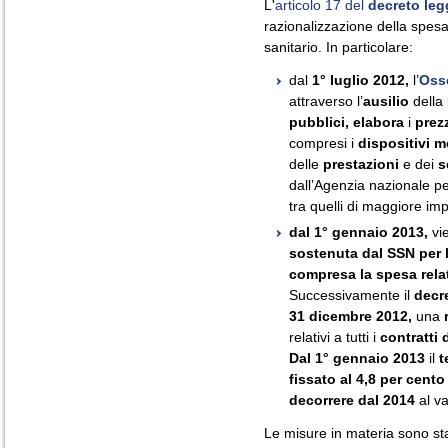
L'
articolo 17 del
decreto leg
razionalizzazione della spesa 
sanitario. In particolare:
dal
1° luglio 2012,
l’
Osse
attraverso l’
ausilio
della
pubblici,
elabora
i
prezz
compresi i
dispositivi m
delle
prestazioni
e dei
s
dall’Agenzia nazionale per
tra quelli di maggiore imp
dal 1° gennaio 2013,
vie
sostenuta dal SSN per l
compresa la spesa relat
Successivamente il
decr
31 dicembre 2012,
una
relativi a tutti i
contratti 
Dal 1° gennaio 2013
il
t
fissato al 4,8 per cento
decorrere dal 2014
al va
Le misure in materia sono sta