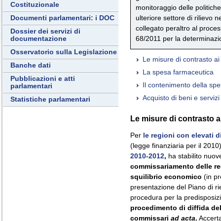
Costituzionale
monitoraggio delle politic
ulteriore settore di rilievo 
Documenti parlamentari: i DOC
collegato peraltro al proce
Dossier dei servizi di
68/2011 per la determinazio
documentazione
Osservatorio sulla Legislazione
Le misure di contrasto ai 
Banche dati
La spesa farmaceutica
Pubblicazioni e atti
Il contenimento della spe
parlamentari
Acquisto di beni e servizi
Statistiche parlamentari
Le misure di contrasto ai
Per
le regioni con elevati d
(legge finanziaria per il 201
2010-2012
,
ha stabilito nuov
commissariamento delle re
squilibrio economico
(in pr
presentazione del Piano di ri
procedura per la predisposizi
procedimento di diffida de
commissari
ad acta
.
Accerta