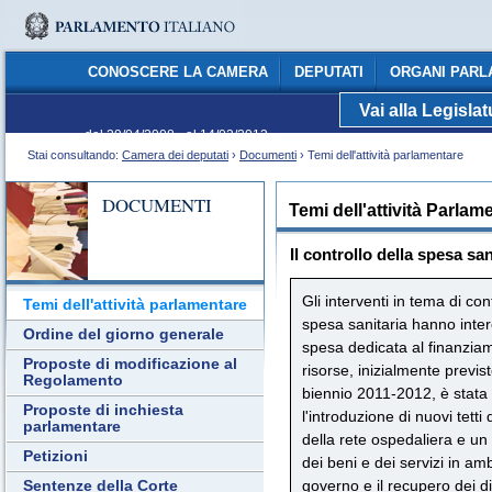
CONOSCERE LA CAMERA
DEPUTATI
ORGANI PARL
Vai alla Legisla
C
dal 29/04/2008 - al 14/03/2013
Stai consultando:
Camera dei deputati
›
Documenti
› Temi dell'attività parlamentare
DOCUMENTI
Temi dell'attività Parlam
Il controllo della spesa san
Gli interventi in tema di co
Temi dell'attività parlamentare
spesa sanitaria hanno inte
Ordine del giorno generale
spesa dedicata al finanzia
Proposte di modificazione al
risorse, inizialmente previst
Regolamento
biennio 2011-2012, è stata 
Proposte di inchiesta
l'introduzione di nuovi tetti
parlamentare
della rete ospedaliera e un
Petizioni
dei beni e dei servizi in amb
governo e il recupero dei dis
Sentenze della Corte