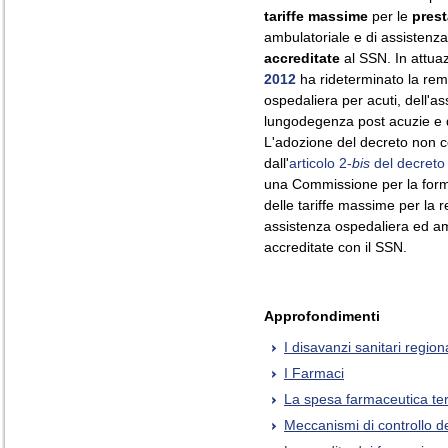
tariffe massime
per le
prest
ambulatoriale e di assistenz
accreditate
al SSN. In attuaz
2012
ha rideterminato la rem
ospedaliera per acuti, dell'as
lungodegenza post acuzie e d
L'adozione del decreto non con
dall'
articolo 2-
bis
del decreto
una Commissione per la form
delle tariffe massime per la 
assistenza ospedaliera ed amb
accreditate con il SSN.
Approfondimenti
I disavanzi sanitari regiona
I Farmaci
La spesa farmaceutica ter
Meccanismi di controllo d