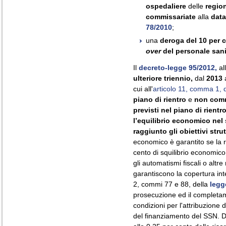
ospedaliere
delle
regio
commissariate
alla
data
78/2010
;
una
deroga del 10 per 
over
del personale sani
Il
decreto-legge 95/2012,
al
ulteriore triennio,
dal
2013
cui all'
articolo 11, comma 1, 
piano di rientro
e
non comm
previsti nel piano di rientro
l’equilibrio economico nel
raggiunto gli obiettivi strut
economico è garantito se la 
cento di squilibrio economico
gli automatismi fiscali o altre
garantiscono la copertura in
2, commi 77 e 88, della
legg
prosecuzione ed il completam
condizioni per l'attribuzione 
del finanziamento del SSN. D