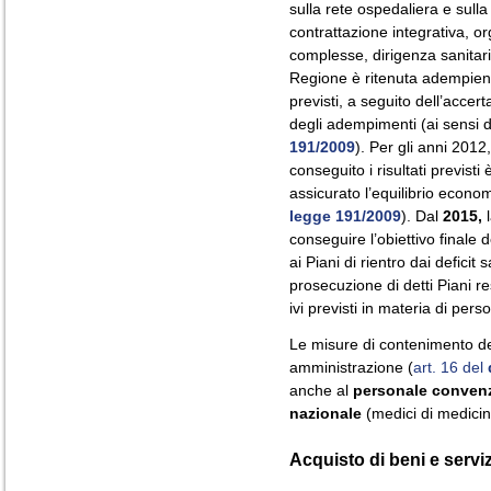
sulla rete ospedaliera e sulla
contrattazione integrativa, or
complesse, dirigenza sanitar
Regione è ritenuta adempient
previsti, a seguito dell’accer
degli adempimenti (ai sensi de
191/2009
). Per gli anni 201
conseguito i risultati previs
assicurato l’equilibrio econom
legge 191/2009
). Dal
2015,
l
conseguire l’obiettivo finale 
ai Piani di rientro dai deficit
prosecuzione di detti Piani re
ivi previsti in materia di pers
Le misure di contenimento de
amministrazione (
art. 16 del
anche al
personale convenzi
nazionale
(medici di medicina
Acquisto di beni e serviz