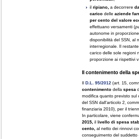
il
ripiano,
a decorrere
da
carico
delle
aziende far
per cento del valore ecc
effettuano versamenti (
p
autonome in proporzione 
disponibilità del SSN, al n
interregionale. Il restan
carico delle sole regioni ne
proporzione ai rispettivi 
Il contenimento della sp
Il
D.L. 95/2012
(art. 15, commi
contenimento
della
spesa
d
modifica quanto previsto sul
del SSN dall'articolo 2, comm
finanziaria 2010), per il tri
In particolare, viene conferm
2015,
il l
ivello di spesa stab
cento,
al netto dei rinnovi co
conseguimento del suddetto ob