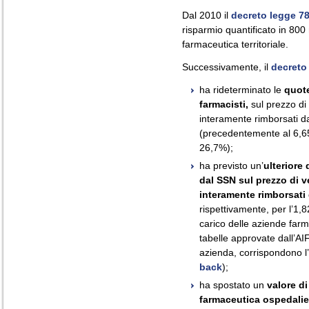
Dal 2010 il
decreto legge 7
risparmio quantificato in 800 m
farmaceutica territoriale.
Successivamente, il
decreto
ha rideterminato le
quote
farmacisti,
sul prezzo di 
interamente rimborsati da
(precedentemente al 6,6
26,7%);
ha previsto un’
ulteriore
dal SSN sul prezzo di v
interamente rimborsati 
rispettivamente, per l’1,
carico delle aziende farm
tabelle approvate dall’AI
azienda, corrispondono l’
back
);
ha spostato un
valore di
farmaceutica ospedaliera