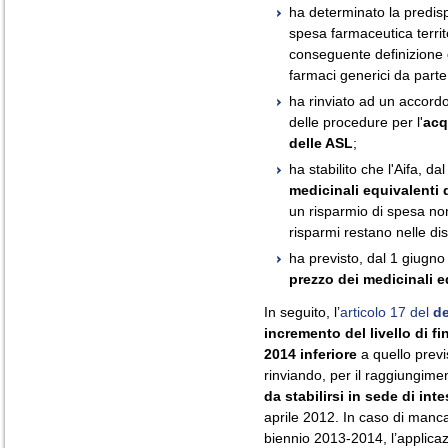
ha determinato la predispo
spesa farmaceutica territo
conseguente definizione de
farmaci generici da parte
ha rinviato ad un accordo
delle procedure per l'
acq
delle ASL
;
ha stabilito che l'Aifa, dal
medicinali equivalenti 
un risparmio di spesa non 
risparmi restano nelle dis
ha previsto, dal 1 giugn
prezzo dei medicinali e
In seguito, l’
articolo 17 del
de
incremento del livello di 
2014 inferiore
a quello previ
rinviando, per il raggiungime
da stabilirsi in sede di int
aprile 2012. In caso di manca
biennio 2013-2014, l’applicazi