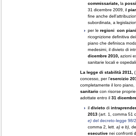
commissariate,
la
possi
31 dicembre 2009, il
pian
fine anche dell'attribuzio
subordinata, a legislazio
per le
regioni con piani
ricognizione definitiva dei
piano che definisca moda
medesimi, il divieto di i
dicembre 2010,
azioni e
sanitarie locali e ospedal
La legge di stabilità 2011,
(
concesso, per l’
esercizio 20
completamente il loro piano
sanitario
con risorse proprie
adottate entro il
31 dicembre
il
divieto
di
intraprende
2013
(art. 1, comma 51 co
e)
del decreto-legge 98/
comma 2, lett.
a)
e
b),
de
esecutive
nei confronti 