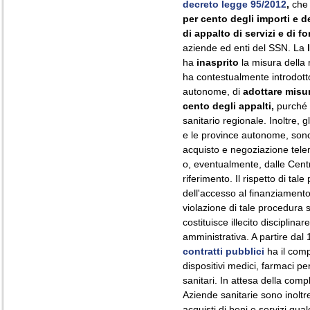
decreto legge 95/2012
,
che 
per cento degli importi e de
di appalto di servizi e di fo
aziende ed enti del SSN. La
ha
inasprito
la misura della 
ha contestualmente introdotto 
autonome, di
adottare misur
cento degli appalti,
purché v
sanitario regionale. Inoltre, g
e le province autonome, sono 
acquisto e negoziazione tele
o, eventualmente, dalle Centr
riferimento. Il rispetto di ta
dell'accesso al finanziamento i
violazione di tale procedura s
costituisce illecito disciplina
amministrativa. A partire dal 1
contratti pubblici
ha il compi
dispositivi medici, farmaci pe
sanitari. In attesa della comp
Aziende sanitarie sono inoltre
acquisti di beni e servizi qual