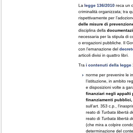
La
legge 136/2010
reca un c
criminalità organizzata; tra 
rispettivamente per l’adozio
delle misure di prevenzio
disciplina della
documentazi
necessaria per la stipula di c
o erogazioni pubbliche. Il G
con l’emanazione del
decret
articoli divisi in quattro libri.
Tra
i contenuti della legge
norme per prevenire le inf
l’istituzione, in ambito re
e disposizioni volte a gar
finanziari negli appalti
finanziamenti pubblici,
sull’art. 353 c.p., l'inas
reato di
Turbata libertà de
reato di
Turbata libertà d
(che mira a colpire condo
determinazione del conten