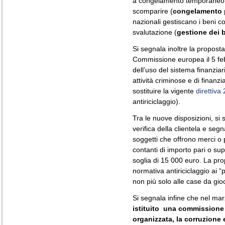
a congelamento temporaneo i 
scomparire (
congelamento 
nazionali gestiscano i beni co
svalutazione (
gestione dei 
Si segnala inoltre la proposta
Commissione europea il 5 feb
dell’uso del sistema finanziar
attività criminose e di finanz
sostituire la vigente
direttiv
antiriciclaggio).
Tra le nuove disposizioni, si 
verifica della clientela e seg
soggetti che offrono merci o
contanti di importo pari o sup
soglia di 15 000 euro. La prop
normativa antiriciclaggio ai “p
non più solo alle case da gio
Si segnala infine che nel m
istituito una commissione 
organizzata, la corruzione e