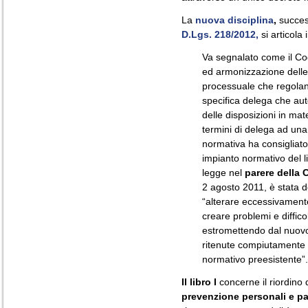
La
nuova disciplina
,
success
D.Lgs. 218/2012,
si articola i
Va segnalato come il Codi
ed armonizzazione delle 
processuale che regolano
specifica delega che auto
delle disposizioni in mat
termini di delega ad una
normativa ha consigliato
impianto normativo del li
legge nel
parere della
2 agosto 2011, è stata de
“alterare eccessivamente
creare problemi e diffico
estromettendo dal nuovo 
ritenute compiutamente e
normativo preesistente”.
Il libro I
concerne il riordino 
prevenzione personali e pa