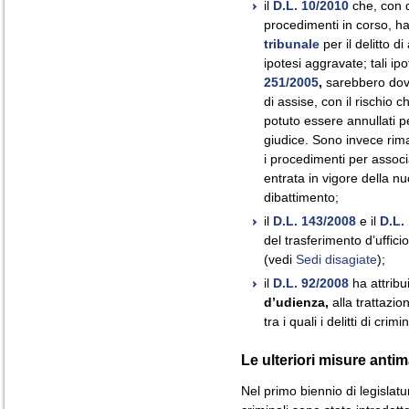
il
D.L. 10/2010
che, con d
procedimenti in corso, h
tribunale
per il delitto d
ipotesi aggravate; tali ipo
251/2005
,
sarebbero dovu
di assise, con il rischio 
potuto essere annullati 
giudice. Sono invece rima
i procedimenti per associ
entrata in vigore della nu
dibattimento;
il
D.L. 143/2008
e il
D.L.
del trasferimento d’uffici
(vedi
Sedi disagiate
);
il
D.L. 92/2008
ha attribu
d’udienza,
alla trattazio
tra i quali i delitti di crim
Le ulteriori misure antima
Nel primo biennio di legislatu