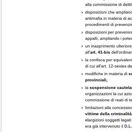
alla commissione di delitt
disposizioni che amplian
antimafia in materia di ac
procedimenti di prevenzi
disposizioni per preveni
appalti, ampliando i pote
un inasprimento ulteriore
all’
art. 41-bis
dell’ordina
la confisca per equivalent
di cui all'art. 12-sexies d
modifiche in materia di
s
provinciali,
la
sospensione cautelati
organizzazioni la cui azio
commissione di reati di t
limitazioni alla concessio
vittime della criminalit
elargizioni soggetti legat
era già intervenuto il
D.L