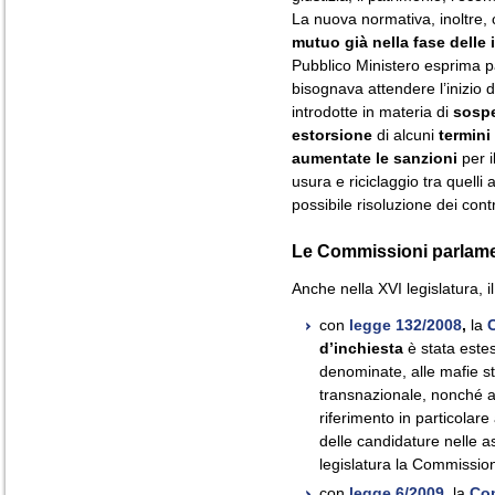
La nuova normativa, inoltre, c
mutuo già nella fase delle 
Pubblico Ministero esprima p
bisognava attendere l’inizio
introdotte in materia di
sosp
estorsione
di alcuni
termini
aumentate le sanzioni
per i
usura e riciclaggio tra quelli
possibile risoluzione dei contra
Le Commissioni parlamen
Anche nella XVI legislatura, il
con
legge 132/2008
,
la
d’inchiesta
è stata estes
denominate, alle mafie st
transnazionale, nonché 
riferimento in particolar
delle candidature nelle a
legislatura la Commissi
con
legge 6/2009
,
la
Com