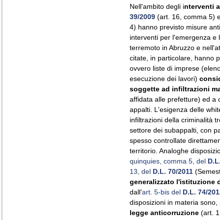
Nell'ambito degli i
nterventi 
39/2009
(art. 16, comma 5) 
4) hanno previsto misure anti
interventi per l'emergenza e l
terremoto in Abruzzo e nell'a
citate, in particolare, hanno 
ovvero liste di imprese (elench
esecuzione dei lavori)
consi
soggette ad infiltrazioni m
affidata alle prefetture) ed a 
appalti. L'esigenza delle whit
infiltrazioni della criminalità
settore dei subappalti, con pa
spesso controllate direttamen
territorio. Analoghe disposizio
quinquies, comma 5, del
D.L
13, del
D.L. 70/2011
(Semest
generalizzato l'istituzione d
dall'
art. 5-bis del
D.L. 74/20
disposizioni in materia sono,
legge anticorruzione
(art. 