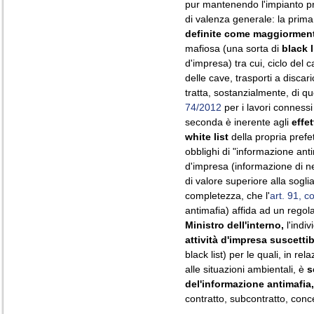
pur mantenendo l'impianto p
di valenza generale: la prim
definite come maggiormen
mafiosa (una sorta di
black l
d'impresa) tra cui, ciclo del c
delle cave, trasporti a discari
tratta, sostanzialmente, di qu
74/2012
per i lavori connessi
seconda è inerente agli
effet
white list
della propria prefe
obblighi di "informazione antim
d'impresa (informazione di ne
di valore superiore alla sogli
completezza, che l'
art. 91, 
antimafia) affida ad un rego
Ministro dell'interno,
l'indi
attività d'impresa suscettib
black list) per le quali, in re
alle situazioni ambientali, è
s
del'informazione antimafia,
contratto, subcontratto, conc