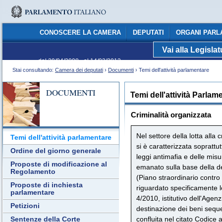
CONOSCERE LA CAMERA
DEPUTATI
ORGANI PARL
Vai alla Legisla
C
dal 29/04/2008 - al 14/03/2013
Stai consultando:
Camera dei deputati
›
Documenti
› Temi dell'attività parlamentare
DOCUMENTI
Temi dell'attività Parlam
Criminalità organizzata
Nel settore della lotta alla 
Temi dell'attività parlamentare
si è caratterizzata soprattu
Ordine del giorno generale
leggi antimafia e delle mis
Proposte di modificazione al
emanato sulla base della d
Regolamento
(Piano straordinario contro 
Proposte di inchiesta
riguardato specificamente 
parlamentare
4/2010, istitutivo dell'Agen
Petizioni
destinazione dei beni sequest
confluita nel citato Codice a
Sentenze della Corte