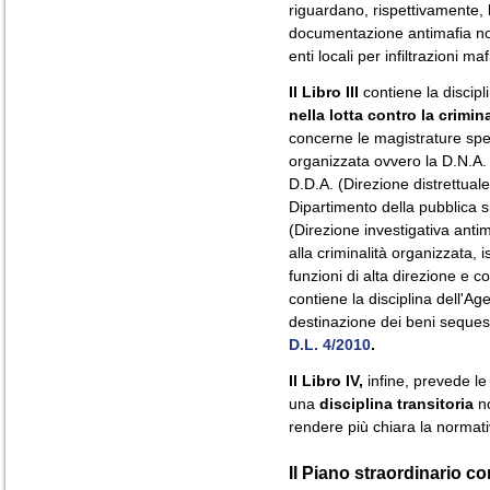
riguardano, rispettivamente, 
documentazione antimafia no
enti locali per infiltrazioni ma
Il Libro III
contiene la discipli
nella lotta contro la crimin
concerne le magistrature speci
organizzata ovvero la D.N.A. 
D.D.A. (Direzione distrettual
Dipartimento della pubblica si
(Direzione investigativa antim
alla criminalità organizzata, i
funzioni di alta direzione e c
contiene la disciplina dell'A
destinazione dei beni sequestra
D.L. 4/2010
.
Il Libro IV,
infine, prevede l
una
disciplina transitoria
no
rendere più chiara la normativ
Il Piano straordinario co