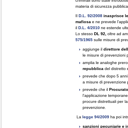
criminali sono state introdott
materia di sicurezza pubblica
Il
D.L. 92/2008
inasprisce le
mafiosa
e ne prevede l'appli
il
D.L. 4/2010
ne estende ulte
Lo stesso
DL 92,
oltre ad amp
575/1965
sulle misure di pre
aggiunge il
direttore del
le misure di prevenzioni 
amplia le analoghe prero
repubblica
del distretto 
prevede che dopo 5 anni d
a misure di prevenzione
prevede che il
Procurato
l'applicazione temporanea
procure distrettuali per l
prevenzione.
La
legge 94/2009
ha poi int
sanzioni pecuniarie e in