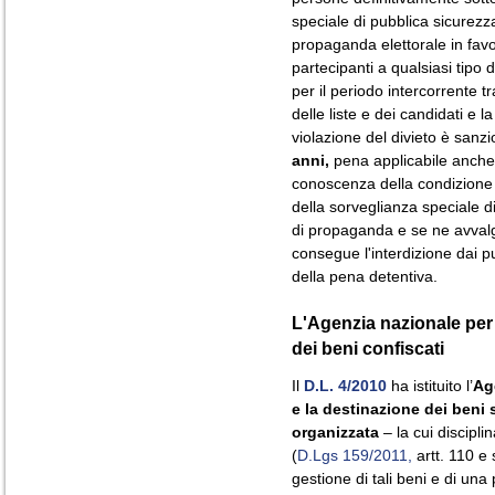
speciale di pubblica sicurezza,
propaganda elettorale in favo
partecipanti a qualsiasi tipo d
per il periodo intercorrente tr
delle liste e dei candidati e l
violazione del divieto è sanz
anni,
pena applicabile anche 
conoscenza della condizione d
della sorveglianza speciale di
di propaganda e se ne avval
consegue l'interdizione dai pubb
della pena detentiva.
L'Agenzia nazionale per
dei beni confiscati
Il
D.L. 4/2010
ha istituito l’
Ag
e la destinazione dei beni s
organizzata
– la cui discipli
(
D.Lgs 159/2011,
artt. 110 e s
gestione di tali beni e di una