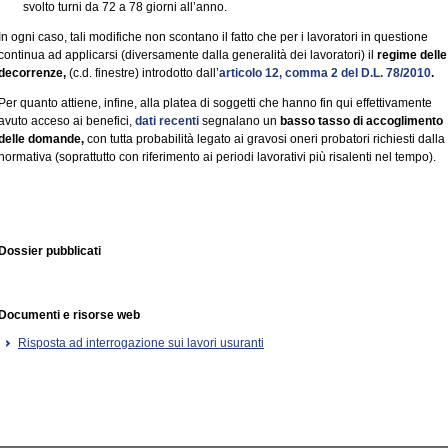
svolto turni da 72 a 78 giorni all’anno.
In ogni caso, tali modifiche non scontano il fatto che per i lavoratori in questione
continua ad applicarsi (diversamente dalla generalità dei lavoratori) il
regime delle
decorrenze,
(c.d. finestre) introdotto dall’
articolo 12, comma 2 del D.L. 78/2010
.
Per quanto attiene, infine, alla platea di soggetti che hanno fin qui effettivamente
avuto acceso ai benefici,
dati recenti
segnalano un
basso tasso di accoglimento
delle domande,
con tutta probabilità legato ai gravosi oneri probatori richiesti dalla
normativa (soprattutto con riferimento ai periodi lavorativi più risalenti nel tempo).
Dossier pubblicati
Documenti e risorse web
Risposta ad interrogazione sui lavori usuranti