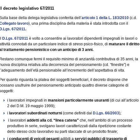
Il decreto legislativo 67/2011
Sulla base della delega legislativa conferita dell’
articolo 1 della L. 183/2010
(c.d.
Collegato lavoro
), una prima disciplina della materia è stata introdotta con il
D.Lgs. 67/2011
.
Il
D.Lgs. 67/2011
è volto a consentire ai lavoratori dipendenti impegnati in lavori o
attività connotati da un particolare indice di
stress
psico-fisico, di
maturare il diritto
al trattamento pensionistico con un anticipo di 3 anni.
Restano comunque fermi il requisito minimo di anzianità contributiva di 35 anni, la
nuova disciplina relativa alla decorrenza del pensionamento (cd. “finestre”) e
l’adeguamento dell’età pensionabile all’incremento dell’aspettativa di vita.
Per quanto riguarda la platea dei soggetti beneficiari, il decreto dispone che
possano usufruire del pensionamento anticipato quattro diverse categorie di
soggetti:
i lavoratori impegnati in
mansioni particolarmente usuranti
(di cui all’articolo
2 del D.M. 19 maggio 1999);
i
lavoratori subordinati notturni
(come definiti dal
D.Lgs. 66/2003
)
;
i lavoratori
addetti alla cd. “linea catena”
che, nell’ambito di un processo
produttivo in serie, svolgano lavori caratterizzati dalla ripetizione costante
dello stesso ciclo lavorativo su parti staccate di un prodotto finale;
i
conducenti di veicoli pesanti
adibiti a
servizi pubblici di trasporto di