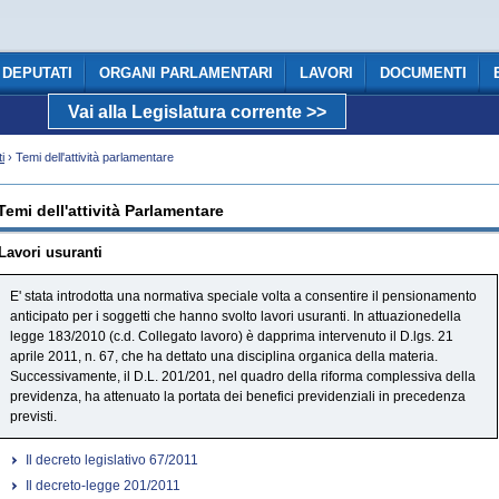
DEPUTATI
ORGANI PARLAMENTARI
LAVORI
DOCUMENTI
Vai alla Legislatura corrente >>
COMUNICAZIONE
i
› Temi dell'attività parlamentare
Temi dell'attività Parlamentare
Lavori usuranti
E' stata introdotta una normativa speciale volta a consentire il pensionamento
anticipato per i soggetti che hanno svolto lavori usuranti. In attuazionedella
legge 183/2010 (c.d. Collegato lavoro) è dapprima intervenuto il D.lgs. 21
aprile 2011, n. 67, che ha dettato una disciplina organica della materia.
Successivamente, il D.L. 201/201, nel quadro della riforma complessiva della
previdenza, ha attenuato la portata dei benefici previdenziali in precedenza
previsti.
Il decreto legislativo 67/2011
Il decreto-legge 201/2011