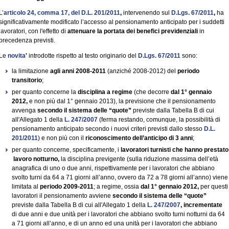
L’
articolo 24, comma 17, del D.L. 201/2011
,
intervenendo sul
D.Lgs. 67/2011
,
ha
significativamente modificato l’accesso al pensionamento anticipato per i suddetti
lavoratori, con l'effetto di
attenuare la portata dei benefici previdenziali
in
precedenza previsti.
Le
novita
'
introdotte rispetto al testo originario del
D.Lgs. 67/2011
sono:
la limitazione
agli anni 2008-2011
(anziché 2008-2012) del
periodo
transitorio
;
per quanto concerne la
disciplina a regime
(che decorre
dal 1° gennaio
2012,
e non più dal 1° gennaio 2013), la previsione che il pensionamento
avvenga
secondo il sistema delle “quote”
previste dalla Tabella B di cui
all'Allegato 1 della
L. 247/2007
(ferma restando, comunque, la possibilità di
pensionamento anticipato secondo i nuovi criteri previsti dallo stesso
D.L.
201/2011
) e non più con il
riconoscimento dell’anticipo di 3 anni
;
per quanto concerne, specificamente, i
lavoratori turnisti che hanno prestato
lavoro notturno,
la disciplina previgente (sulla riduzione massima dell’età
anagrafica di uno o due anni, rispettivamente per i lavoratori che abbiano
svolto turni da 64 a 71 giorni all’anno, ovvero da 72 a 78 giorni all’anno) viene
limitata al
periodo 2009-2011
; a regime, ossia
dal 1° gennaio 2012,
per questi
lavoratori il pensionamento avviene
secondo il sistema delle “quote”
previste dalla Tabella B di cui all'Allegato 1 della
L. 247/2007
,
incrementate
di due anni e due unità per i lavoratori che abbiano svolto turni notturni da 64
a 71 giorni all’anno, e di un anno ed una unità per i lavoratori che abbiano