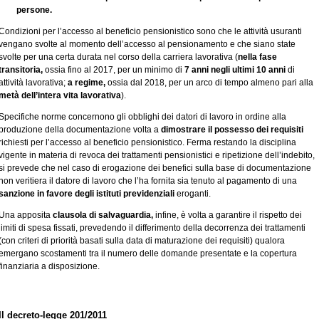
persone.
Condizioni per l’accesso al beneficio pensionistico sono che le attività usuranti
vengano svolte al momento dell’accesso al pensionamento e che siano state
svolte per una certa durata nel corso della carriera lavorativa (
nella fase
transitoria,
ossia fino al 2017, per un minimo di
7 anni negli ultimi 10 anni
di
attività lavorativa;
a regime,
ossia dal 2018, per un arco di tempo almeno pari alla
metà dell’intera vita lavorativa
).
Specifiche norme concernono gli obblighi dei datori di lavoro in ordine alla
produzione della documentazione volta a
dimostrare il possesso dei requisiti
richiesti per l’accesso al beneficio pensionistico. Ferma restando la disciplina
vigente in materia di revoca dei trattamenti pensionistici e ripetizione dell’indebito,
si prevede che nel caso di erogazione dei benefici sulla base di documentazione
non veritiera il datore di lavoro che l’ha fornita sia tenuto al pagamento di una
sanzione in favore degli istituti previdenziali
eroganti.
Una apposita
clausola di salvaguardia,
infine, è volta a garantire il rispetto dei
limiti di spesa fissati, prevedendo il differimento della decorrenza dei trattamenti
(con criteri di priorità basati sulla data di maturazione dei requisiti) qualora
emergano scostamenti tra il numero delle domande presentate e la copertura
finanziaria a disposizione.
Il decreto-legge 201/2011