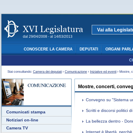
Vai alla Legisla
dal 29/04/2008 - al 14/03/2013
CONOSCERE LA CAMERA
DEPUTATI
ORGANI PARL
C
Stai consultando:
Camera dei deputati
›
Comunicazione
›
Iniziative ed eventi
› Mostre, c
COMUNICAZIONE
Mostre, concerti, conve
Convegno su "Sistema univ
Scritti e discorsi politici
Comunicati stampa
Notiziari on-line
La bellezza dentro - Donn
Camera TV
Internet è libertà, perch