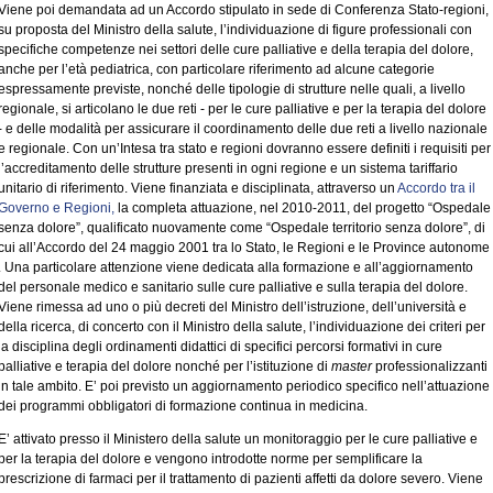
Viene poi demandata ad un Accordo stipulato in sede di Conferenza Stato-regioni,
su proposta del Ministro della salute, l’individuazione di figure professionali con
specifiche competenze nei settori delle cure palliative e della terapia del dolore,
anche per l’età pediatrica, con particolare riferimento ad alcune categorie
espressamente previste, nonché delle tipologie di strutture nelle quali, a livello
regionale, si articolano le due reti - per le cure palliative e per la terapia del dolore
- e delle modalità per assicurare il coordinamento delle due reti a livello nazionale
e regionale. Con un’Intesa tra stato e regioni dovranno essere definiti i requisiti per
l’accreditamento delle strutture presenti in ogni regione e un sistema tariffario
unitario di riferimento. Viene finanziata e disciplinata, attraverso un
Accordo tra il
Governo e Regioni,
la completa attuazione, nel 2010-2011, del progetto “Ospedale
senza dolore”, qualificato nuovamente come “Ospedale territorio senza dolore”, di
cui all’Accordo del 24 maggio 2001 tra lo Stato, le Regioni e le Province autonome
. Una particolare attenzione viene dedicata alla formazione e all’aggiornamento
del personale medico e sanitario sulle cure palliative e sulla terapia del dolore.
Viene rimessa ad uno o più decreti del Ministro dell’istruzione, dell’università e
della ricerca, di concerto con il Ministro della salute, l’individuazione dei criteri per
la disciplina degli ordinamenti didattici di specifici percorsi formativi in cure
palliative e terapia del dolore nonché per l’istituzione di
master
professionalizzanti
in tale ambito. E’ poi previsto un aggiornamento periodico specifico nell’attuazione
dei programmi obbligatori di formazione continua in medicina.
E’ attivato presso il Ministero della salute un monitoraggio per le cure palliative e
per la terapia del dolore e vengono introdotte norme per semplificare la
prescrizione di farmaci per il trattamento di pazienti affetti da dolore severo. Viene