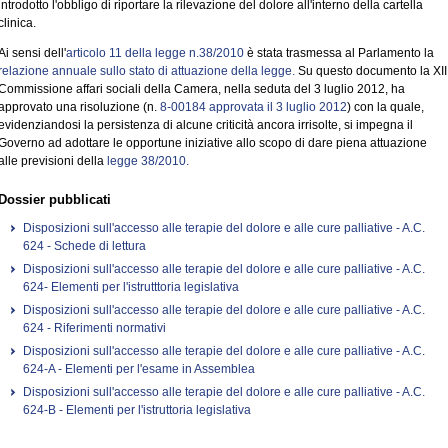
introdotto l'obbligo di riportare la rilevazione del dolore all'interno della cartella
clinica.
Ai sensi dell'
articolo 11 della legge n.38/2010
è stata trasmessa al Parlamento la
relazione annuale sullo stato di attuazione della legge.
Su questo documento la XII
Commissione affari sociali della Camera, nella seduta del 3 luglio 2012, ha
approvato una risoluzione (n.
8-00184
approvata il 3 luglio 2012
) con la quale,
evidenziandosi la persistenza di alcune criticità ancora irrisolte, si impegna il
Governo ad adottare le opportune iniziative allo scopo di dare piena attuazione
alle previsioni della
legge 38/2010.
Dossier pubblicati
Disposizioni sull'accesso alle terapie del dolore e alle cure palliative - A.C.
624 - Schede di lettura
Disposizioni sull'accesso alle terapie del dolore e alle cure palliative - A.C.
624- Elementi per l'istrutttoria legislativa
Disposizioni sull'accesso alle terapie del dolore e alle cure palliative - A.C.
624 - Riferimenti normativi
Disposizioni sull'accesso alle terapie del dolore e alle cure palliative - A.C.
624-A - Elementi per l'esame in Assemblea
Disposizioni sull'accesso alle terapie del dolore e alle cure palliative - A.C.
624-B - Elementi per l'istruttoria legislativa