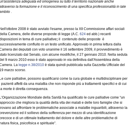
un'assistenza adeguata ed omogenea su tutto il territorio nazionale anche
attraverso la formazione e il riconoscimento di una specifica professionalità in tale
ambito
.
Nell'ottobre 2008 è stato avviato l'esame, presso la XII Commissione affari sociali
della Camera, delle diverse proposte di legge (A.C.
624
ed abb.) recanti
disposizioni in tema di cure palliative
;
il
contenuto delle proposte
è
successivamente confluito in un testo unificato. Approvato in prima lettura dalla
Camera dei deputati con voto unanime il 16 settembre 2009, il provvedimento è
stato licenziato dal Senato, con alcune modifiche, il 27 gennaio 2010. Nella seduta
del 9 marzo 2010 esso è stato approvato in via definitiva dall'Assemblea della
Camera. La
legge n.38/2010
è stata quindi pubblicata sulla Gazzetta Ufficiale del
19 marzo scorso.
Le cure palliative, possono qualificarsi come la cura globale e multidisciplinare per
i pazienti affetti da una malattia che non risponde più a trattamenti specifici e di cui
la morte è diretta conseguenza.
L’Organizzazione Mondiale della Sanità ha qualificato le cure palliative come “un
approccio che migliora la qualità della vita dei malati e delle loro famiglie che si
trovano ad affrontare le problematiche associate a malattie inguaribili, attraverso la
prevenzione ed il sollievo della sofferenza per mezzo di una identificazione
precoce e di un ottimale trattamento del dolore e delle altre problematiche di
natura fisica, psicofisica e spirituale”.