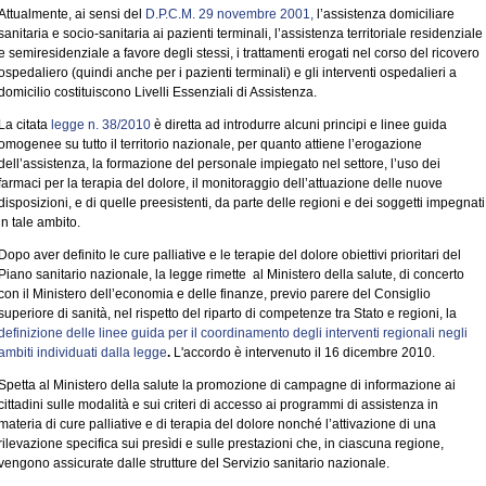
Attualmente, ai sensi del
D.P.C.M. 29 novembre 2001,
l’assistenza domiciliare
sanitaria e socio-sanitaria ai pazienti terminali, l’assistenza territoriale residenziale
e semiresidenziale a favore degli stessi, i trattamenti erogati nel corso del ricovero
ospedaliero (quindi anche per i pazienti terminali) e gli interventi ospedalieri a
domicilio costituiscono Livelli Essenziali di Assistenza.
La citata
legge n. 38/2010
è diretta ad introdurre alcuni principi e linee guida
omogenee su tutto il territorio nazionale, per quanto attiene l’erogazione
dell’assistenza, la formazione del personale impiegato nel settore, l’uso dei
farmaci per la terapia del dolore, il monitoraggio dell’attuazione delle nuove
disposizioni, e di quelle preesistenti, da parte delle regioni e dei soggetti impegnati
in tale ambito.
Dopo aver definito le cure palliative e le terapie del dolore obiettivi prioritari del
Piano sanitario nazionale, la legge rimette
al Ministero della salute, di concerto
con il Ministero dell’economia e delle finanze, previo parere del Consiglio
superiore di sanità, nel rispetto del riparto di competenze tra Stato e regioni, la
definizione delle linee guida per il coordinamento degli interventi regionali negli
ambiti individuati dalla legge
.
L'accordo è intervenuto il 16 dicembre 2010.
Spetta al Ministero della salute la promozione di campagne di informazione ai
cittadini sulle modalità e sui criteri di accesso ai programmi di assistenza in
materia di cure palliative e di terapia del dolore nonché l’attivazione di una
rilevazione specifica sui presìdi e sulle prestazioni che, in ciascuna regione,
vengono assicurate dalle strutture del Servizio sanitario nazionale.