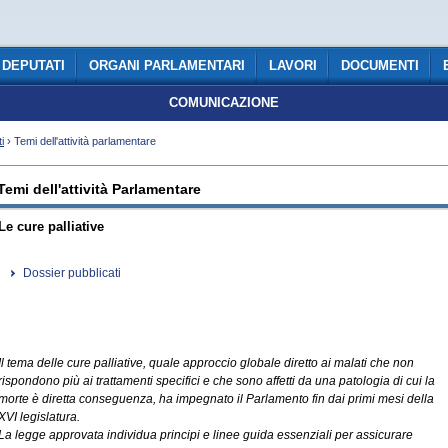
DEPUTATI
ORGANI PARLAMENTARI
LAVORI
DOCUMENTI
COMUNICAZIONE
i
› Temi dell'attività parlamentare
Temi dell'attività Parlamentare
Le cure palliative
Dossier pubblicati
Il tema delle cure palliative, quale approccio globale diretto ai malati che non
rispondono più ai trattamenti specifici e che sono affetti da una patologia di cui la
morte è diretta conseguenza, ha impegnato il Parlamento fin dai primi mesi della
XVI legislatura.
La legge approvata individua principi e linee guida essenziali per assicurare