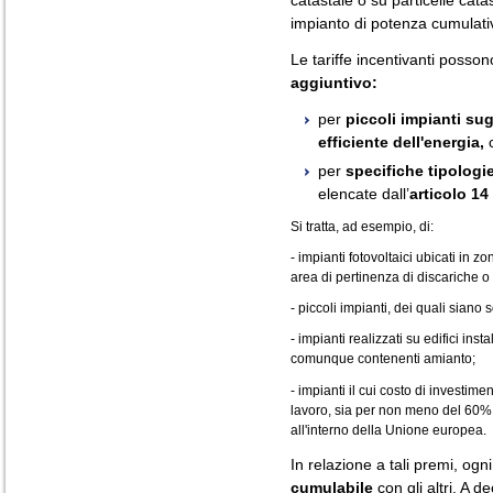
impianto di potenza cumulativ
Le tariffe incentivanti poss
aggiuntivo:
per
piccoli impianti sug
efficiente dell'energia,
c
per
specifiche tipologi
elencate dall’
articolo 14
Si tratta, ad esempio, di:
- impianti fotovoltaici ubicati in z
area di pertinenza di discariche o d
- piccoli impianti, dei quali siano
- impianti realizzati su edifici insta
comunque contenenti amianto;
- impianti il cui costo di investim
lavoro, sia per non meno del 60% 
all'interno della Unione europea.
In relazione a tali premi, og
cumulabile
con gli altri. A d