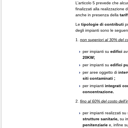
L’articolo 5 prevede che alcun
finalizzati alla realizzazione
anche in presenza della
tari
Le
tipologie di contributi
pr
degli impianti sono le seguent
1.
non superiori al 30% del c
per impianti su
edifici
av
20KW;
per impianti su
edifici p
per aree oggetto di
inter
siti contaminati
;
per impianti
integrati co
concentrazione.
2.
fino al 60% del costo dell’
per impianti realizzati su
strutture sanitarie,
su i
penitenziarie
e, infine s