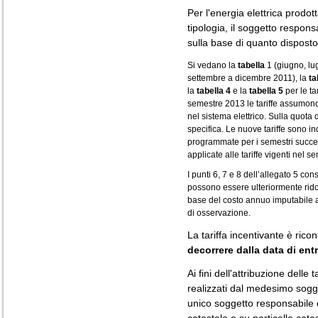
Per l'energia elettrica prodott
tipologia, il soggetto responsa
sulla base di quanto disposto 
Si vedano la
tabella
1 (giugno, lu
settembre a dicembre 2011), la
ta
la
tabella 4
e la
tabella 5
per le ta
semestre 2013 le tariffe assumon
nel sistema elettrico. Sulla quota 
specifica. Le nuove tariffe sono in
programmate per i semestri succes
applicate alle tariffe vigenti nel 
I punti 6, 7 e 8 dell’allegato 5 con
possono essere ulteriormente ridot
base del costo annuo imputabile a
di osservazione.
La tariffa incentivante è ric
decorrere dalla data di entr
Ai fini dell'attribuzione delle t
realizzati dal medesimo sogge
unico soggetto responsabile e
catastale o su particelle cat