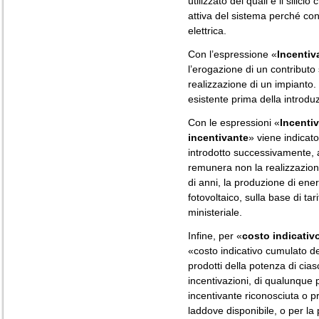
utilizzato dei quali è il silici
attiva del sistema perché con
elettrica.
Con l’espressione «
Incentiv
l’erogazione di un contributo
realizzazione di un impianto.
esistente prima della introdu
Con le espressioni «
Incenti
incentivante
» viene indicat
introdotto successivamente, 
remunera non la realizzazion
di anni, la produzione di ener
fotovoltaico, sulla base di tar
ministeriale.
Infine, per «
costo indicativ
«costo indicativo cumulato de
prodotti della potenza di cia
incentivazioni, di qualunque
incentivante riconosciuta o p
laddove disponibile, o per la 