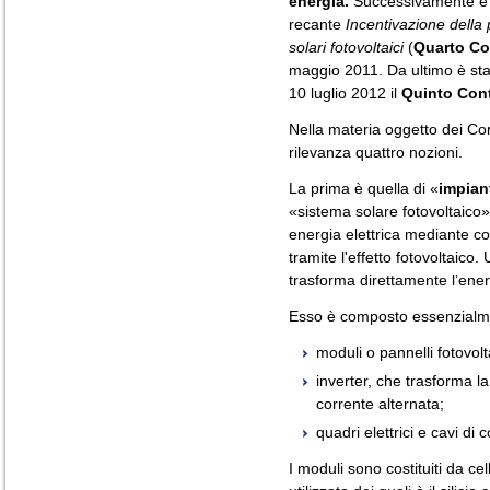
energia.
Successivamente è 
recante
Incentivazione della 
solari fotovoltaici
(
Quarto Co
maggio 2011. Da ultimo è stat
10 luglio 2012 il
Quinto Con
Nella materia oggetto dei Co
rilevanza quattro nozioni.
La prima è quella di «
impian
«sistema solare fotovoltaico»
energia elettrica mediante co
tramite l'effetto fotovoltaico
trasforma direttamente l’energ
Esso è composto essenzialm
moduli o pannelli fotovolta
inverter, che trasforma l
corrente alternata;
quadri elettrici e cavi di
I moduli sono costituiti da ce