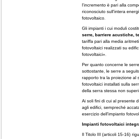
l'incremento è pari alla comp
riconosciuto sull'intera energ
fotovoltaico.
Gli impianti i cui moduli costi
serre, barriere acustiche, t
tariffa pari alla media aritmet
fotovoltaici realizzati su edifi
fotovoltaici».
Per quanto concerne le serre, 
sottostante, le serre a segui
rapporto tra la proiezione al 
fotovoltaici installati sulla se
della serra stessa non super
Ai soli fini di cui al presente 
agli edifici, sempreché accata
esercizio dell'impianto fotovol
Impianti fotovoltaici integr
Il Titolo III (articoli 15-16) ri