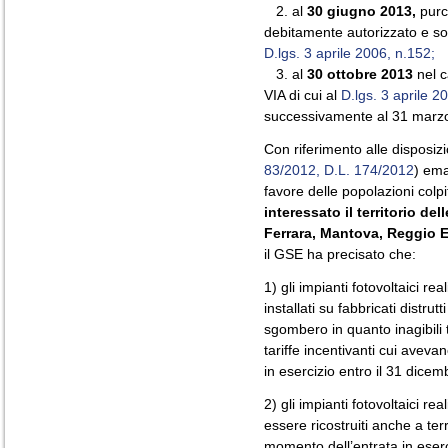
2. al
30 giugno 2013,
purch
debitamente autorizzato e sot
D.lgs. 3 aprile 2006, n.152;
3. al
30 ottobre 2013
nel c
VIA di cui al
D.lgs. 3 aprile 2
successivamente al 31 marz
Con riferimento alle disposiz
83/2012,
D.L. 174/2012
) ema
favore delle popolazioni colpi
interessato il territorio d
Ferrara, Mantova, Reggio E
il GSE ha precisato che:
1) gli impianti fotovoltaici rea
installati su fabbricati distru
sgombero in quanto inagibili
tariffe incentivanti cui aveva
in esercizio entro il 31 dice
2) gli impianti fotovoltaici rea
essere ricostruiti anche a ter
momento dell’entrata in eserc