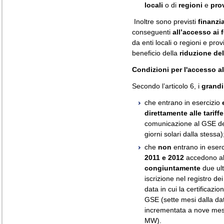
locali
o di
regioni
e
pro
Inoltre sono previsti
finanzi
conseguenti
all’accesso ai 
da enti locali o regioni e prov
beneficio della
riduzione del
Condizioni per l'accesso all
Secondo l’articolo 6, i
grandi
che entrano in esercizio
direttamente alle tariff
comunicazione al GSE del
giorni solari dalla stessa)
che
non
entrano in eserc
2011 e 2012
accedono alle
congiuntamente
due ult
iscrizione nel registro dei
data in cui la certificazio
GSE (sette mesi dalla dat
incrementata a nove mesi 
MW).