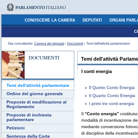
CONOSCERE LA CAMERA
DEPUTATI
ORGANI PARL
C
Stai consultando:
Camera dei deputati
›
Documenti
› Temi dell'attività parlamentare
DOCUMENTI
Temi dell'attività Parlam
I conti energia
Temi dell'attività parlamentare
Il Quinto Conto Energia
Ordine del giorno generale
Il Quarto Conto Energia
Proposte di modificazione al
I primi tre conti energia
Regolamento
Il
“Conto energia”
costituisc
Proposte di inchiesta
parlamentare
modalità di incentivazione de
mediante conversione fotovol
Petizioni
di disciplina della incentivazi
Sentenze della Corte