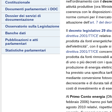
nell’ordinamento con il
decre
Costituzionale
attività produttive (ora Minis
Documenti parlamentari: i DOC
coerenza con le disposizioni
Dossier dei servizi di
norme comuni per il mercato i
documentazione
attuazione dell’
art. 7 del dec
Osservatorio sulla Legislazione
Il
decreto legislativo 29 di
Banche dati
direttiva 2001/77/CE
relativa 
Pubblicazioni e atti
prodotta da fonti energetiche
parlamentari
dell’elettricità
”, con il quale 
Statistiche parlamentari
direttiva 2001/77/CE
concerne
prodotta da fonti rinnovabili 
di uno o più decreti con i quali
produzione di energia elettric
ha previsto una specifica tari
mediante conversione fotovolt
decrescente e di durata tali
costi di investimento e di eser
Al
Primo Conto energia
(DM 
febbraio 2006) hanno poi fat
agosto 2010 relativi, rispett