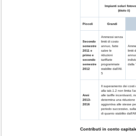
Impianti solari fotovo
(titolo ii)
Piccoli
Grandi
Ammessi senza
Secondo
limiti di costo
semestre
annuo, fatte
Ammes
2011 e
salve le
limiti
primo e
riduzioni
annu
secondo
tariffarie
indivi
semestre
programmate
dalla
2012
stabilite dall’All.
5
Il superamento dei costi d
alla tab.1.2 non limita l’
Anni
alle tariffe incentivanti, 
2013-
determina una riduzione
2016
aggiuntiva alle stesse per
periodo successivo, sull
di quanto stabilito dall’All
Contributi in conto capitale