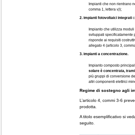
Impianti che non rientrano nel
comma 1, lettera
v)
);
2. impianti fotovoltaici integrati
c
Impianto che utilizza moduli
sviluppati specificatamente
risponde ai requisiti costrutt
allegato 4 (articolo 3, comma
3. impianti a concentrazione.
Impianto composto principal
solare è concentrata, tramit
più gruppi di conversione de
altri componenti elettrici min
Regime di sostegno agli im
L’articolo 4, commi 3-6 prev
prodotta.
A titolo esemplificativo si veda
seguito.