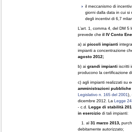
il meccanismo di incentiv
giorni dalla data in cui s
degli incentivi di 6,7 mlia
L’art. 1, comma 4, del DM 5 
prevede che
il IV Conto En
a) ai
piccoli impianti
integra
impianti a concentrazione c
agosto 2012;
b) ai
grandi impianti
iscritti
producono la certificazione di 
c) agli impianti realizzati su e
amministrazioni pubbliche
Legislativo n. 165 del 2001
),
dicembre 2012. La
Legge 24
- c.d.
Legge di stabilità 20
in esercizio
di tali impianti:
1. al
31 marzo 2013,
purché
debitamente autorizzato;