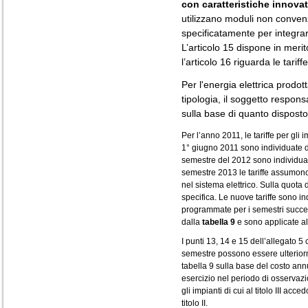
con caratteristiche innovat
utilizzano moduli non convenz
specificatamente per integrars
L’articolo 15 dispone in merito
l’articolo 16 riguarda le tariff
Per l'energia elettrica prodotta
tipologia, il soggetto responsa
sulla base di quanto disposto 
Per l’anno 2011, le tariffe per gli
1° giugno 2011 sono individuate 
semestre del 2012 sono individua
semestre 2013 le tariffe assumon
nel sistema elettrico. Sulla quota 
specifica. Le nuove tariffe sono i
programmate per i semestri succes
dalla
tabella 9
e sono applicate al
I punti 13, 14 e 15 dell’allegato 5 
semestre possono essere ulteriorme
tabella 9 sulla base del costo ann
esercizio nel periodo di osservaz
gli impianti di cui al titolo III acce
titolo II.