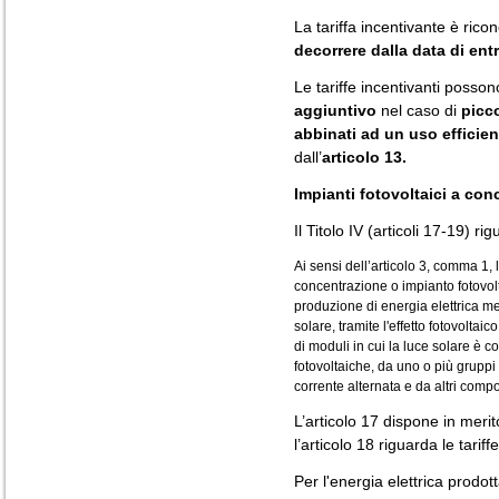
La tariffa incentivante è ric
decorrere dalla data di entr
Le tariffe incentivanti poss
aggiuntivo
nel caso di
picco
abbinati ad un uso efficien
dall’
articolo 13.
Impianti fotovoltaici a co
Il Titolo IV (articoli 17-19) r
Ai sensi dell’articolo 3, comma 1, 
concentrazione o impianto fotovol
produzione di energia elettrica m
solare, tramite l'effetto fotovolt
di moduli in cui la luce solare è co
fotovoltaiche, da uno o più gruppi
corrente alternata e da altri compon
L’articolo 17 dispone in merito
l’articolo 18 riguarda le tariff
Per l'energia elettrica prodotta