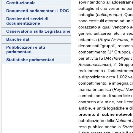
sovrintendono all’addestrament
Costituzionale
battaglioni) che verranno poi 
Documenti parlamentari: i DOC
battaglia (
battlegroups
). Que
Dossier dei servizi di
sono costituiti attorno ad un
documentazione
corazzato ai quali vengono agg
Osservatorio sulla Legislazione
genieri, antiaerea, etc., a s
Banche dati
britannica (
Royal Air Force,
R
denominati “gruppi”, responsa
Pubblicazioni e atti
parlamentari
combattimento (1° Gruppo), d
per attività ISTAR
(Intelligen
Statistiche parlamentari
Recoinnassance
), 2° Gruppo,
reclutamento e l’addestrame
a disposizione circa 1.002 vel
combattimento, e impegna cir
marina britannica (
Royal Nav
combattimento di superficie e 
contrasto alle mine, per il co
anfibie, e unità logistiche e 
procinto di subire notevoli
pubblicazione della
National 
reso pubblica anche la
Strat