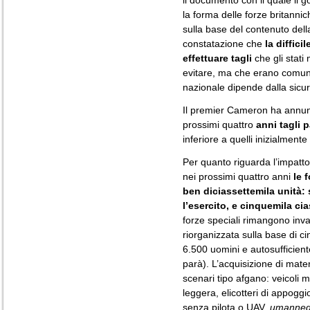
il documento con il quale il go
la forma delle forze britanni
sulla base del contenuto del
constatazione che
la diffic
effettuare tagli
che gli stati
evitare, ma che erano comun
nazionale dipende dalla sicu
Il premier Cameron ha annunci
prossimi quattro
anni tagli p
inferiore a quelli inizialmen
Per quanto riguarda l’impatto 
nei prossimi quattro anni
le 
ben diciassettemila unità:
l’esercito, e cinquemila ci
forze speciali rimangono inv
riorganizzata sulla base di c
6.500 uomini e autosufficiente
parà). L’acquisizione di materia
scenari tipo afgano: veicoli mu
leggera, elicotteri di appoggio
senza pilota o UAV,
umanned 