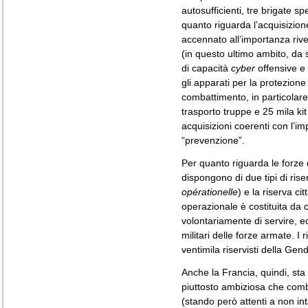
autosufficienti, tre brigate sp
quanto riguarda l’acquisizion
accennato all’importanza riv
(in questo ultimo ambito, da s
di capacità
cyber
offensive e 
gli apparati per la protezione 
combattimento, in particolare 
trasporto truppe e 25 mila kit
acquisizioni coerenti con l’im
“prevenzione”.
Per quanto riguarda le forze d
dispongono di due tipi di rise
opérationelle
) e la riserva cit
operazionale è costituita da c
volontariamente di servire, ed
militari delle forze armate. I 
ventimila riservisti della Gen
Anche la Francia, quindi, st
piuttosto ambiziosa che combi
(stando però attenti a non i