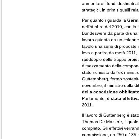
aumentare i fondi destinati al
strategici, in primis quelli rela
Per quanto riguarda la
Germ
nell’ottobre del 2010, con la 
Bundeswehr da parte di una c
lavoro guidata da un colonnell
tavolo una serie di proposte r
leva a partire da metà 2011, r
raddoppio delle truppe proiett
dimezzamento della component
stato richiesto dall’ex minist
Guttemnberg, fermo sostenito
novembre, il ministro della d
della coscrizione obbligato
Parlamento,
è stata effett
2011.
Il lavoro di Guttenberg è sta
Thomas De Maziere, il quale 
completo. Gli effettivi verran
commissione, da 250 a 185 mil