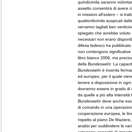
quindicimila saranno volontar
assetto consentirà di avere cir
in missioni all’estero – si tra
quattordicimila auspicati dall
verranno tagliati ben ventici
spiegato che avrebbe voluto u
necessari non erano disponibi
difesa tedesco ha pubblicato 
non contengono significative 
libro bianco 2006, ma precisa
della
Bundeswehr.
La capacità
Bundeswehr
è inserita ferma
ed europeo, per il quale viene
tenere a disposizione in og
dovranno essere in grado di c
da quelle a più alta intensità 
Bundeswehr
deve anche esse
di comando in una operazione
cooperazione europea, le li
rispetto al piano De Maziere,
analisi per suddividere le vari