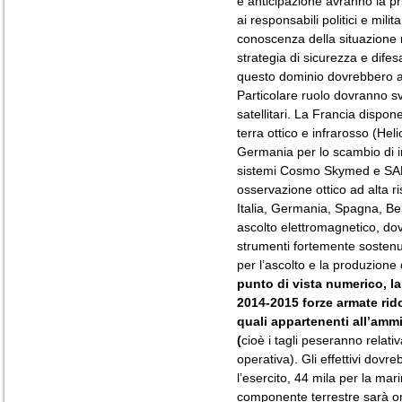
e anticipazione avranno la prio
ai responsabili politici e milit
conoscenza della situazione 
strategia di sicurezza e difesa.
questo dominio dovrebbero ad
Particolare ruolo dovranno s
satellitari. La Francia dispon
terra ottico e infrarosso (Heli
Germania per lo scambio di im
sistemi Cosmo Skymed e SAR 
osservazione ottico ad alta 
Italia, Germania, Spagna, Bel
ascolto elettromagnetico, dov
strumenti fortemente sostenut
per l’ascolto e la produzione
punto di vista numerico, la
2014-2015 forze armate rido
quali appartenenti all’ammi
(
cioè i tagli peseranno rela
operativa). Gli effettivi dovr
l’esercito, 44 mila per la mar
componente terrestre sarà org