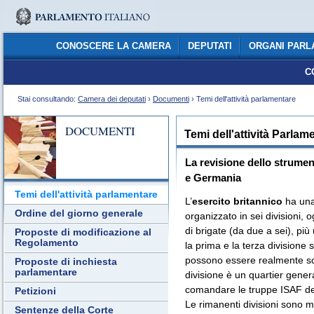
CONOSCERE LA CAMERA
DEPUTATI
ORGANI PARL
C
Stai consultando:
Camera dei deputati
›
Documenti
› Temi dell'attività parlamentare
DOCUMENTI
Temi dell'attività Parlam
La revisione dello strumen
e Germania
Temi dell'attività parlamentare
L’
esercito britannico
ha una 
Ordine del giorno generale
organizzato in sei divisioni
di brigate (da due a sei), più
Proposte di modificazione al
Regolamento
la prima e la terza divisione 
possono essere realmente schi
Proposte di inchiesta
parlamentare
divisione è un quartier gene
comandare le truppe ISAF de
Petizioni
Le rimanenti divisioni sono m
Sentenze della Corte