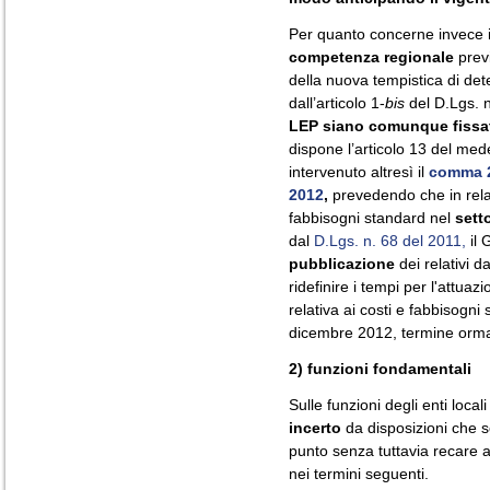
Per quanto concerne invece 
competenza regionale
previ
della nuova tempistica di det
dall’articolo 1-
bis
del D.Lgs. n
LEP siano comunque fissat
dispone l’articolo 13 del med
intervenuto altresì il
comma 
2012
,
prevedendo che in relaz
fabbisogni standard nel
sett
dal
D.Lgs. n. 68 del 2011,
il 
pubblicazione
dei relativi d
ridefinire i tempi per l'attu
relativa ai costi e fabbisogni 
dicembre 2012, termine orma
2) funzioni fondamentali
Sulle funzioni degli enti locali 
incerto
da disposizioni che 
punto senza tuttavia recare 
nei termini seguenti.