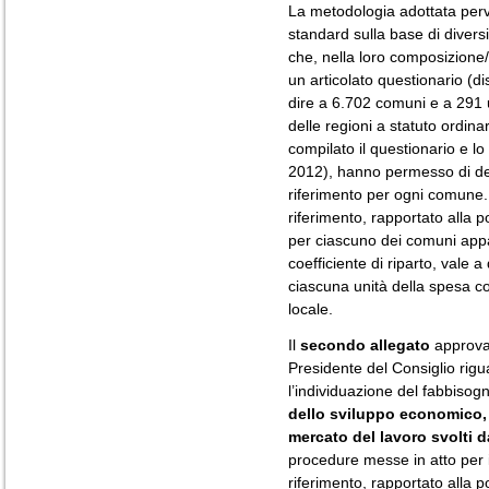
La metodologia adottata perv
standard sulla base di divers
che, nella loro composizione
un articolato questionario (dist
dire a 6.702 comuni e a 291 u
delle regioni a statuto ordina
compilato il questionario e l
2012), hanno permesso di det
riferimento per ogni comune.
riferimento, rapportato alla
per ciascuno dei comuni appart
coefficiente di riparto, vale 
ciascuna unità della spesa co
locale.
Il
secondo allegato
approvat
Presidente del Consiglio rig
l’individuazione del fabbisog
dello sviluppo economico, c
mercato del lavoro svolti d
procedure messe in atto per i
riferimento, rapportato alla p