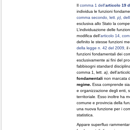
Il
comma 1 dell'
articolo 19 
individua le funzioni fondamen
comma secondo, lett.
p),
dell
esclusiva allo Stato la comp
L’individuazione delle funzio
modifica dell’
articolo 14, com
definito le stesse funzioni med
della legge n. 42 del 2009,
il
funzioni fondamentali dei com
esclusivamente ai fini del pr
fabbisogni standard disciplin
comma 1, lett.
a),
dell’articol
fondamentali
non marcata da 
regime.
Essa comprende sia fu
e organizzazione degli enti, s
territoriale. Esso inoltre ha mo
comune e provincia della funz
una nuova funzione per i com
statistica.
Appare superfluo rammentare 