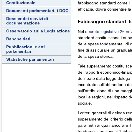
Costituzionale
fabbisogno standard come l'i
efficacia, dovrà consentire la
Documenti parlamentari: i DOC
Dossier dei servizi di
Fabbisogno standard: fu
documentazione
Osservatorio sulla Legislazione
Nel
decreto legislativo 26 n
standard costituiscono i nuov
Banche dati
delle spese fondamentali di c
Pubblicazioni e atti
fine di assicurare un gradual
parlamentari
della spesa storica.
Statistiche parlamentari
Tale superamento costituisce
dei rapporti economico-finanzi
delineato dalla legge delega 
incentrato sull’abbandono del
sull’attribuzione di una magg
locali e regioni, nel rispetto d
sociale.
I criteri generali di delega re
superamento del criterio dell
parametri ai quali ancorare i
territoriali, che sono il “fabb