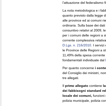
l’attuazione del federalismo f
La nota metodologica e i fab
quanto previsto dalla legge 
alle province ed ai comuni ri
ordinaria. Sulla base dei dati 
consuntivo relativi al 2009, l
per i comuni delle regioni a s
corrente complessiva relativa
D.Lgs. n. 216/2010.
I servizi
le Province delle Regioni a s
11,49% della spesa corrente c
fondamentali individuate dal
Per quanto concerne
i conte
del Consiglio dei ministri, n
tre allegati.
Il
primo allegato
contiene
l
dei fabbisogni standard rel
locale dei comuni,
funzioni 
polizia municipale, polizia c