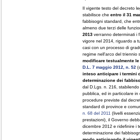
Il vigente testo del decreto le
stabilisce che
entro il 31 ma
fabbisogni standard, che ent
almeno due terzi delle funzion
2013
verranno determinati i 
vigore nel 2014, riguardo a t
casi con un processo di gradua
regime nell'arco del trienni
modificare testualmente l
D.L. 7 maggio 2012, n. 52
(c
inteso anticipare i termini
determinazione dei fabbis
dal D.Lgs. n. 216, stabilendo 
pubblica, ed in particolare in
procedure previste dal decre
standard di province e comuni
n. 68 del 2011
(livelli essenzi
prestazioni), il Governo debba 
dicembre 2012 e ridefinire i t
determinazione dei fabbisogn
modo anticipando il vigent