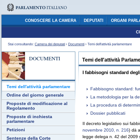
CONOSCERE LA CAMERA
DEPUTATI
ORGANI PARL
C
Stai consultando:
Camera dei deputati
›
Documenti
› Temi dell'attività parlamentare
DOCUMENTI
Temi dell'attività Parlam
I fabbisogni standard degli
Temi dell'attività parlamentare
Fabbisogno standard: fun
Ordine del giorno generale
La metodologia per la de
Proposte di modificazione al
La procedura di determin
Regolamento
Dossier pubblicati
Proposte di inchiesta
parlamentare
Il decreto legislativo sui fabb
Petizioni
novembre 2010, n. 216
) dà 
legge delega n. 42 del 2009 su
Sentenze della Corte