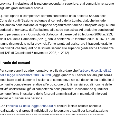
province, in relazione all'istruzione secondaria superiore, e ai comuni, in relazione
agli altri gradi inferiori di scuola.
Questo riparto di competenze sembra confermato dalla delibera 5/2008 della
Corte dei conti (Sezione regionale di controllo della Lombardia), che include
nell’ambito della nozione di “supporto organizzativo” anche il trasporto degli alunni
portatori di
handicap
dall’abitazione alla sede scolastica. Ad analoghe conclusioni
sono pervenuti sia il Consiglio di Stato, con il parere del 20 febbraio 2008, n. 213,
sia il TAR della Campania (Sez. I), con la sentenza 22 febbraio 2006, n. 167, i quali
hanno riconosciuto nella provincia l’ente tenuto ad assicurare il trasporto gratuito
dei disabili che frequentino le scuole secondarie superiori (vedi anche l’ordinanza
del TAR di Catania del 6 novembre 2002, n. 2112).
Il ruolo dei comuni
Per completare il quadro normativo, è utile ricordare che l’
articolo 6, co. 2, lett.
b)
della legge 8 novembre 2000, n. 328
(legge quadro sui servizi sociali), pur senza
modificare esplicitamente il sistema di competenze sin qui descritto, ha attribuito ai
comuni le competenze relative all’erogazione di tutti i servizi sociali nonché delle
attività assistenziali già di competenza delle province, individuando quindi nel
comune l’ente intestatario delle funzioni amministrative in materia di interventi
sociali e di servizi alla persona.
Con l’
articolo 14 della legge 328/2000
ai comuni è stata affidata anche la
realizzazione di progetti individuali per le persone disabili per la realizzazione