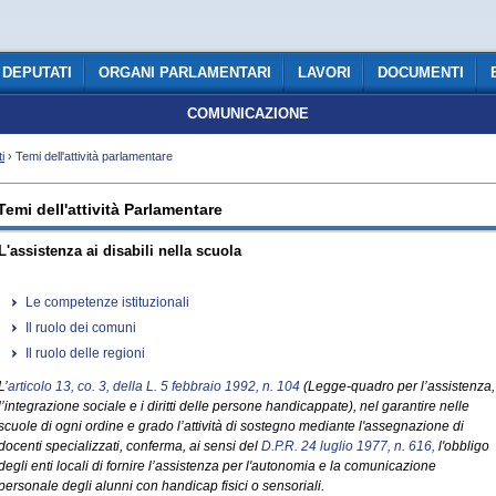
DEPUTATI
ORGANI PARLAMENTARI
LAVORI
DOCUMENTI
COMUNICAZIONE
i
› Temi dell'attività parlamentare
Temi dell'attività Parlamentare
L'assistenza ai disabili nella scuola
Le competenze istituzionali
Il ruolo dei comuni
Il ruolo delle regioni
L’
articolo 13, co. 3, della L. 5 febbraio 1992, n. 104
(Legge-quadro per l’assistenza,
l’integrazione sociale e i diritti delle persone handicappate), nel garantire nelle
scuole di ogni ordine e grado l’attività di sostegno mediante l'assegnazione di
docenti specializzati, conferma, ai sensi del
D.P.R. 24 luglio 1977, n. 616,
l'obbligo
degli enti locali di fornire l’assistenza per l'autonomia e la comunicazione
personale degli alunni con handicap fisici o sensoriali.