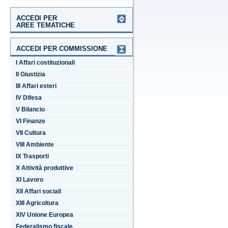
ACCEDI PER
AREE TEMATICHE
ACCEDI PER COMMISSIONE
I Affari costituzionali
II Giustizia
III Affari esteri
IV Difesa
V Bilancio
VI Finanze
VII Cultura
VIII Ambiente
IX Trasporti
X Attività produttive
XI Lavoro
XII Affari sociali
XIII Agricoltura
XIV Unione Europea
Federalismo fiscale