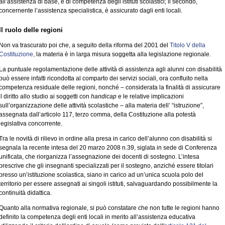
all’assistenza di base, è di competenza degli istituti scolastici; il secondo,
concernente l’assistenza specialistica, è assicurato dagli enti locali.
Il ruolo delle regioni
Non va trascurato poi che, a seguito della riforma del 2001 del
Titolo V della
Costituzione,
la materia è in larga misura soggetta alla legislazione regionale.
La puntuale regolamentazione delle attività di assistenza agli alunni con disabilità
può essere infatti ricondotta al comparto dei servizi sociali, ora confluito nella
competenza residuale delle regioni, nonché – considerata la finalità di assicurare
il diritto allo studio ai soggetti con
handicap
e le relative implicazioni
sull’organizzazione delle attività scolastiche – alla materia dell’ “istruzione”,
assegnata dall’articolo 117, terzo comma, della Costituzione alla potestà
legislativa concorrente.
Tra le novità di rilievo in ordine alla presa in carico dell’alunno con disabilità si
segnala la recente intesa del 20 marzo 2008 n.39, siglata in sede di Conferenza
unificata, che riorganizza l’assegnazione dei docenti di sostegno. L’intesa
prescrive che gli insegnanti specializzati per il sostegno, anziché essere titolari
presso un’istituzione scolastica, siano in carico ad un’unica scuola polo del
territorio per essere assegnati ai singoli istituti, salvaguardando possibilmente la
continuità didattica.
Quanto alla normativa regionale, si può constatare che non tutte le regioni hanno
definito la competenza degli enti locali in merito all’assistenza educativa