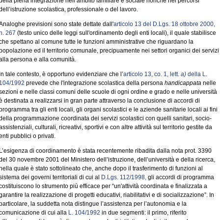
della piena integrazione nell’ambito familiare e sociale nonché nei percorsi
dell’istruzione scolastica, professionale o del lavoro.
Analoghe previsioni sono state dettate dall'
articolo 13 del D.Lgs. 18 ottobre 2000,
n. 267
(testo unico delle leggi sull'ordinamento degli enti locali), il quale stabilisce
che spettano al comune tutte le funzioni amministrative che riguardano la
popolazione ed il territorio comunale, precipuamente nei settori organici dei servizi
alla persona e alla comunità.
In tale contesto, è opportuno evidenziare che l’
articolo 13, co. 1, lett.
a)
della L.
104/1992
prevede che l'integrazione scolastica della persona
handicappata
nelle
sezioni e nelle classi comuni delle scuole di ogni ordine e grado e nelle università
è destinata a realizzarsi in gran parte attraverso la conclusione di accordi di
programma tra gli enti locali, gli organi scolastici e le aziende sanitarie locali ai fini
della programmazione coordinata dei servizi scolastici con quelli sanitari, socio-
assistenziali, culturali, ricreativi, sportivi e con altre attività sul territorio gestite da
enti pubblici o privati.
L’esigenza di coordinamento è stata recentemente ribadita dalla nota prot. 3390
del 30 novembre 2001 del Ministero dell’istruzione, dell’università e della ricerca,
nella quale è stato sottolineato che, anche dopo il trasferimento di funzioni al
sistema dei governi territoriali di cui al
D.Lgs. 112/1998,
gli accordi di programma
costituiscono lo strumento più efficace per “un'attività coordinata e finalizzata a
garantire la realizzazione di progetti educativi, riabilitativi e di socializzazione”. In
particolare, la suddetta nota distingue l’assistenza per l’autonomia e la
comunicazione di cui alla
L. 104/1992
in due segmenti: il primo, riferito