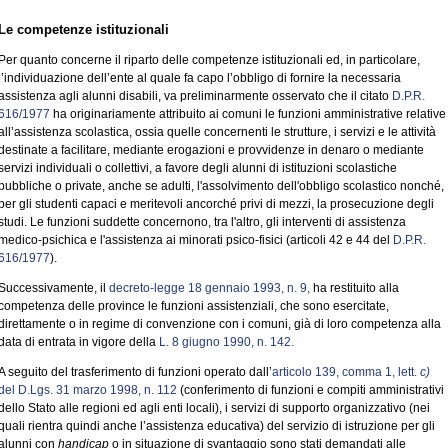
Le competenze istituzionali
Per quanto concerne il riparto delle competenze istituzionali ed, in particolare,
l’individuazione dell’ente al quale fa capo l’obbligo di fornire la necessaria
assistenza agli alunni disabili, va preliminarmente osservato che il citato
D.P.R.
616/1977
ha originariamente attribuito ai comuni le funzioni amministrative relative
all’assistenza scolastica, ossia quelle concernenti le strutture, i servizi e le attività
destinate a facilitare, mediante erogazioni e provvidenze in denaro o mediante
servizi individuali o collettivi, a favore degli alunni di istituzioni scolastiche
pubbliche o private, anche se adulti, l'assolvimento dell'obbligo scolastico nonché,
per gli studenti capaci e meritevoli ancorché privi di mezzi, la prosecuzione degli
studi. Le funzioni suddette concernono, tra l'altro, gli interventi di assistenza
medico-psichica e l'assistenza ai minorati psico-fisici (articoli 42 e 44 del
D.P.R.
616/1977
).
Successivamente, il
decreto-legge 18 gennaio 1993, n. 9,
ha restituito alla
competenza delle province le funzioni assistenziali, che sono esercitate,
direttamente o in regime di convenzione con i comuni, già di loro competenza alla
data di entrata in vigore della
L. 8 giugno 1990, n. 142.
A seguito del trasferimento di funzioni operato dall’
articolo 139, comma 1, lett.
c)
del D.Lgs. 31 marzo 1998, n. 112
(conferimento di funzioni e compiti amministrativi
dello Stato alle regioni ed agli enti locali), i servizi di supporto organizzativo (nei
quali rientra quindi anche l’assistenza educativa) del servizio di istruzione per gli
alunni con
handicap
o in situazione di svantaggio sono stati demandati alle