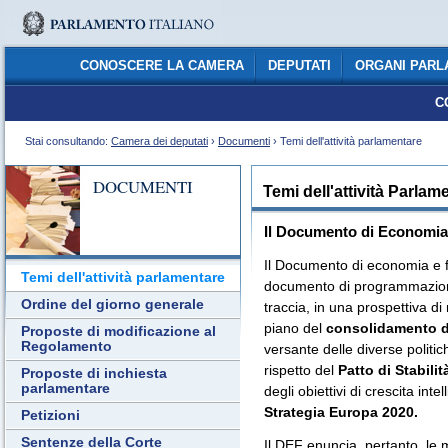
CONOSCERE LA CAMERA
DEPUTATI
ORGANI PARL
C
Stai consultando:
Camera dei deputati
›
Documenti
› Temi dell'attività parlamentare
DOCUMENTI
Temi dell'attività Parlam
Il Documento di Economia
Il Documento di economia e fi
Temi dell'attività parlamentare
documento di programmazione
Ordine del giorno generale
traccia, in una prospettiva di
piano del
consolidamento d
Proposte di modificazione al
Regolamento
versante delle diverse politich
rispetto del
Patto di Stabilit
Proposte di inchiesta
parlamentare
degli obiettivi di crescita intel
Strategia Europa 2020.
Petizioni
Sentenze della Corte
Il DEF enuncia, pertanto, le m