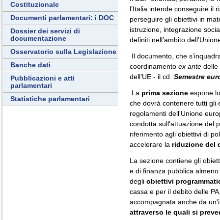
Costituzionale
l’Italia intende conseguire il 
Documenti parlamentari: i DOC
perseguire gli obiettivi in ma
istruzione, integrazione socia
Dossier dei servizi di
documentazione
definiti nell’ambito dell’Unio
Osservatorio sulla Legislazione
Il documento, che s’inquadra
Banche dati
coordinamento
ex ante
delle
dell’UE - il cd.
Semestre eur
Pubblicazioni e atti
parlamentari
La
prima sezione
espone l
Statistiche parlamentari
che dovrà contenere tutti gli 
regolamenti dell'Unione europ
condotta sull'attuazione del pa
riferimento agli obiettivi di 
accelerare la
riduzione del 
La sezione contiene gli obiett
e di finanza pubblica almeno p
degli
obiettivi programmati
cassa e per il debito delle PA, 
accompagnata anche da un'i
attraverso le quali si preve