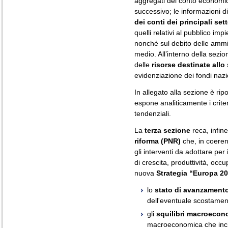
aggregati del conto economico
successivo; le informazioni di
dei conti dei principali set
quelli relativi al pubblico imp
nonché sul debito delle ammin
medio. All’interno della sezi
delle
risorse destinate allo 
evidenziazione dei fondi nazio
In allegato alla sezione è ri
espone analiticamente i criter
tendenziali.
La
terza sezione
reca, infin
riforma (PNR)
che, in coeren
gli interventi da adottare per 
di crescita, produttività, occu
nuova
Strategia “Europa 20
lo
stato di avanzamento 
dell'eventuale scostamento 
gli
squilibri macroecon
macroeconomica che incid