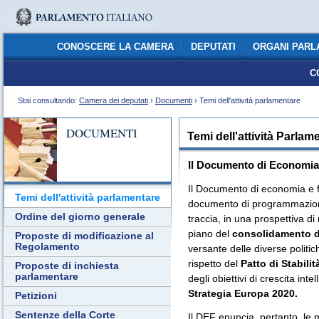
CONOSCERE LA CAMERA
DEPUTATI
ORGANI PARL
C
Stai consultando:
Camera dei deputati
›
Documenti
› Temi dell'attività parlamentare
DOCUMENTI
Temi dell'attività Parlam
Il Documento di Economia
Il Documento di economia e fi
Temi dell'attività parlamentare
documento di programmazione
Ordine del giorno generale
traccia, in una prospettiva di
piano del
consolidamento d
Proposte di modificazione al
Regolamento
versante delle diverse politich
rispetto del
Patto di Stabilit
Proposte di inchiesta
parlamentare
degli obiettivi di crescita intel
Strategia Europa 2020.
Petizioni
Sentenze della Corte
Il DEF enuncia, pertanto, le m