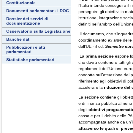
Costituzionale
l’Italia intende conseguire il 
Documenti parlamentari: i DOC
perseguire gli obiettivi in ma
istruzione, integrazione socia
Dossier dei servizi di
documentazione
definiti nell’ambito dell’Unio
Osservatorio sulla Legislazione
Il documento, che s’inquadra
Banche dati
coordinamento
ex ante
delle
dell’UE - il cd.
Semestre eur
Pubblicazioni e atti
parlamentari
La
prima sezione
espone l
Statistiche parlamentari
che dovrà contenere tutti gli 
regolamenti dell'Unione europ
condotta sull'attuazione del pa
riferimento agli obiettivi di 
accelerare la
riduzione del 
La sezione contiene gli obiett
e di finanza pubblica almeno p
degli
obiettivi programmati
cassa e per il debito delle PA, 
accompagnata anche da un'i
attraverso le quali si preve