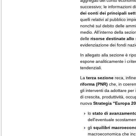
aggregati del conto economico
successivo; le informazioni di
dei conti dei principali set
quelli relativi al pubblico imp
nonché sul debito delle ammin
medio. All’interno della sezi
delle
risorse destinate allo 
evidenziazione dei fondi nazio
In allegato alla sezione è ri
espone analiticamente i criter
tendenziali.
La
terza sezione
reca, infin
riforma (PNR)
che, in coeren
gli interventi da adottare per 
di crescita, produttività, occu
nuova
Strategia “Europa 20
lo
stato di avanzamento 
dell'eventuale scostamento 
gli
squilibri macroecon
macroeconomica che incid