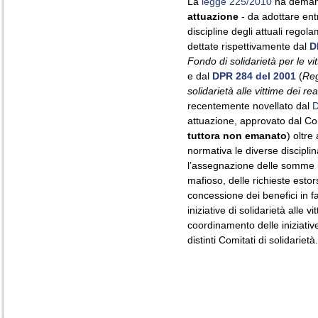
La
legge 225/2010
ha demand
attuazione
- da adottare ent
discipline degli attuali regola
dettate rispettivamente dal
D
Fondo di solidarietà per le vit
e dal
DPR 284 del 2001
(
Reg
solidarietà alle vittime dei rea
recentemente novellato dal
D
attuazione, approvato dal Cons
tuttora non emanato
) oltre
normativa le diverse disciplin
l’assegnazione delle somme in 
mafioso, delle richieste estor
concessione dei benefici in fa
iniziative di solidarietà alle vi
coordinamento delle iniziative
distinti Comitati di solidarietà.