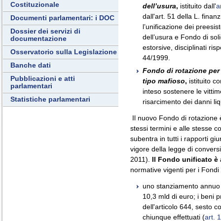
Costituzionale
dell’usura
,
istituito dall'
a
dall'art. 51 della L. finan
Documenti parlamentari: i DOC
l’unificazione dei preesis
Dossier dei servizi di
dell’usura e Fondo di soli
documentazione
estorsive, disciplinati ri
Osservatorio sulla Legislazione
44/1999.
Banche dati
Fondo di rotazione per l
Pubblicazioni e atti
tipo mafioso
,
istituito c
parlamentari
inteso sostenere le vittim
Statistiche parlamentari
risarcimento dei danni liq
Il nuovo Fondo di rotazione è 
stessi termini e alle stesse co
subentra in tutti i rapporti giu
vigore della legge di conver
2011).
Il Fondo unificato è
normative vigenti per i Fondi
uno stanziamento annuo a 
10,3 mld di euro; i beni p
dell'articolo 644, sesto c
chiunque effettuati (
art.