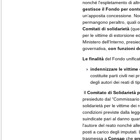
nonché l'espletamento di altre
gestisce il Fondo per conto
un’apposita concessione. Non
permangono peraltro, quali or
Comitati di solidarietà
(quel
per le vittime di estorsione 
Ministero dell'Interno, pres
governativa,
con funzioni d
Le finalità
del Fondo unificat
indennizzare le vittime 
costituite parti civili nei
degli autori dei reati di t
Il
Comitato di Solidarietà pe
presieduto dal “Commissario p
solidarietà per le vittime dei 
condizioni previste dalla leg
suindicate pari al danno quan
l'autore del reato nonché all
posti a carico degli imputati.
trasmessa a
Consap
che
pr