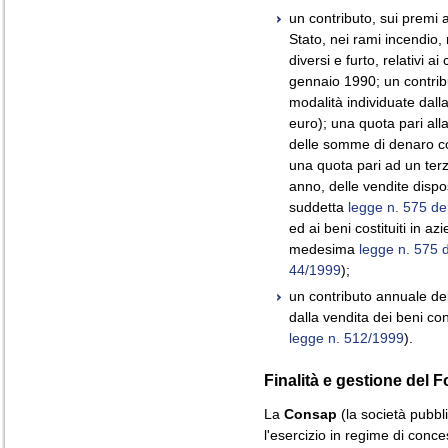
un contributo, sui premi as
Stato, nei rami incendio, r
diversi e furto, relativi ai
gennaio 1990; un contrib
modalità individuate dall
euro); una quota pari all
delle somme di denaro co
una quota pari ad un terz
anno, delle vendite dispo
suddetta
legge n. 575 de
ed ai beni costituiti in az
medesima
legge n. 575 
44/1999
);
un contributo annuale de
dalla vendita dei beni con
legge n. 512/1999
).
Finalità e gestione del 
La
Consap
(la società pubbl
l'esercizio in regime di conces