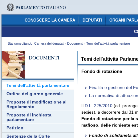
CONOSCERE LA CAMERA
DEPUTATI
ORGANI PARL
C
Stai consultando:
Camera dei deputati
›
Documenti
› Temi dell'attività parlamentare
DOCUMENTI
Temi dell'attività Parlam
Fondo di rotazione
Temi dell'attività parlamentare
Finalità e gestione del F
Ordine del giorno generale
La normativa di attuazio
Proposte di modificazione al
Il
D.L. 225/2010
(cd. proroga 
Regolamento
sexies), a decorrere dal 31 m
Proposte di inchiesta
Fondo di rotazione per la so
parlamentare
mafioso, delle richieste es
Petizioni
Fondo di solidarietà all
Sentenze della Corte