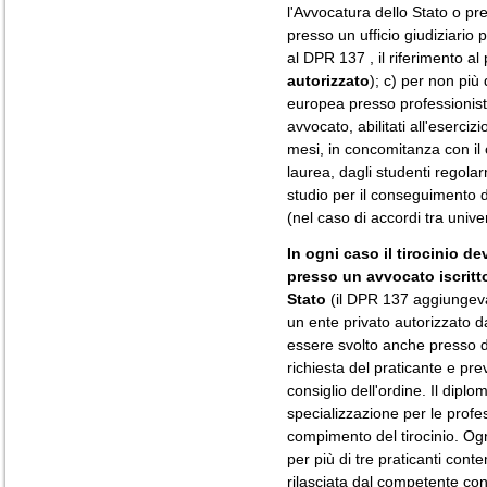
l'Avvocatura dello Stato o pre
presso un ufficio giudiziario 
al DPR 137 , il riferimento al 
autorizzato
); c) per non più 
europea presso professionisti 
avvocato, abilitati all'eserciz
mesi, in concomitanza con il 
laurea, dagli studenti regolarm
studio per il conseguimento d
(
nel caso di accordi tra univer
In ogni caso il tirocinio d
presso un avvocato iscritto
Stato
(il DPR 137 aggiungeva l
un ente privato autorizzato dal
essere svolto anche presso 
richiesta del praticante e pr
consiglio dell'ordine. Il dipl
specializzazione per le profes
compimento del tirocinio. O
per più di tre praticanti con
rilasciata dal competente cons