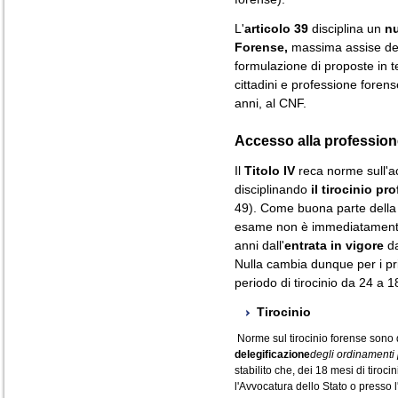
L'
articolo 39
disciplina un
n
Forense,
massima assise dell
formulazione di proposte in te
cittadini e professione foren
anni, al CNF.
Accesso alla professione
Il
Titolo IV
reca norme sull'a
disciplinando
il tirocinio pr
49). Come buona parte della r
esame non è immediatamente 
anni dall'
entrata in vigore
da
Nulla cambia dunque per i pri
periodo di tirocinio da 24 a 1
Tirocinio
Norme sul tirocinio forense sono d
delegificazione
degli ordinamenti 
stabilito che, dei 18 mesi di tiroci
l'Avvocatura dello Stato o presso l