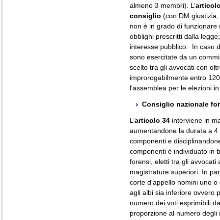
almeno 3 membri). L’
articol
consiglio
(con DM giustizia, 
non è in grado di funzionare
obblighi prescritti dalla legge;
interesse pubblico.
In caso di
sono esercitate da un commis
scelto tra gli avvocati con olt
improrogabilmente entro 120 
l'assemblea per le elezioni in
Consiglio nazionale fo
L’
articolo 34
interviene in ma
aumentandone la durata a 4 
componenti e disciplinandone 
componenti è individuato in ba
forensi, eletti tra gli avvocat
magistrature superiori. In par
corte d'appello nomini uno o 
agli albi sia inferiore ovvero 
numero dei voti esprimibili da
proporzione al numero degli isc