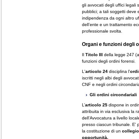
gli avvocati degli uffici legali
pubblici; a tali soggetti dev
indipendenza da ogni altro uffi
dell’ente e un trattamento e
professionale svolta.
Organi e funzioni degli o
Il
Titolo III
della legge 247 (ar
funzioni degli ordini forensi.
L'
articolo 24
disciplina l'
ordi
iscritti negli albi degli avvoc
CNF e negli ordini circondarial
Gli ordini circondariali
L’
articolo 25
dispone in ordi
attribuita in via esclusiva la
dell'Avvocatura a livello loca
presso ciascun tribunale. E' p
la costituzione di un
collegio
opportunità.