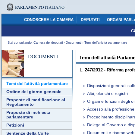
CONOSCERE LA CAMERA
DEPUTATI
ORGANI PARL
C
Stai consultando:
Camera dei deputati
›
Documenti
› Temi dell'attività parlamentare
DOCUMENTI
Temi dell'attività Parlam
L. 247/2012 - Riforma prof
Temi dell'attività parlamentare
Disposizioni generali sul
Ordine del giorno generale
Albi, elenchi e registri
Proposte di modificazione al
Organi e funzioni degli or
Regolamento
Accesso alla professione:
Proposte di inchiesta
Procedimento disciplinar
parlamentare
Delega al Governo e dispo
Petizioni
Documenti e risorse web
Sentenze della Corte