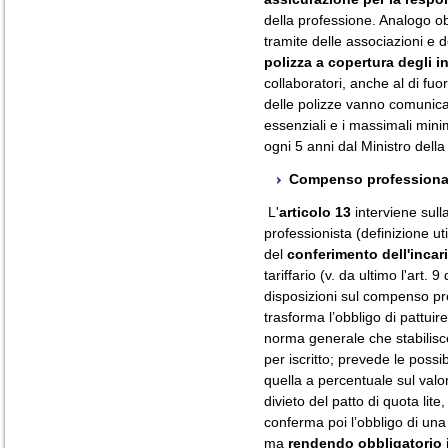
della professione. Analogo obb
tramite delle associazioni e de
polizza a copertura degli i
collaboratori, anche al di fuor
delle polizze vanno comunicati
essenziali e i massimali minim
ogni 5 anni dal Ministro della 
Compenso professiona
L'
articolo 13
interviene sull
professionista (definizione uti
del
conferimento dell'incar
tariffario (v. da ultimo l'art.
disposizioni sul compenso pro
trasforma l’obbligo di pattui
norma generale che stabilisce
per iscritto; prevede le possi
quella a percentuale sul valore
divieto del patto di quota lite
conferma poi l’obbligo di una 
ma
rendendo obbligatorio i