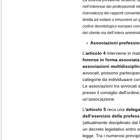
a dottrina prevalente sostiene, tu
nell’interesse dei professionisti n
riservatezza dei rapporti consente
diretta ad evitare o rimuovere un g
codice deontologico europeo consi
del cliente ma dell’intera amminist
Associazioni profession
L’
articolo 4
interviene in mat
forense in forma associata
associazioni multidisciplin
avvocati, possono partecipare
categorie da individuaare con
Le associazioni tra avvocati 
presso il consiglio dell'ordin
un'associazione.
L
'articolo 5
reca una
delega
dell’esercizio della profes
(attualmente disciplinato dal
un decreto legislativo entro s
legge. Tra i numerosi principi 