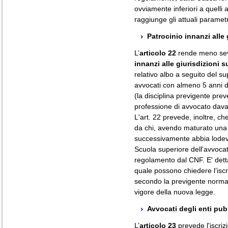
ovviamente inferiori a quelli 
raggiunge gli attuali parametri
Patrocinio innanzi alle 
L’
articolo 22
rende meno sever
innanzi alle giurisdizioni s
relativo albo a seguito del 
avvocati con almeno 5 anni di a
(la disciplina previgente prev
professione di avvocato davant
L'art. 22 prevede, inoltre, ch
da chi, avendo maturato una an
successivamente abbia lodev
Scuola superiore dell'avvocatu
regolamento dal CNF. E' dett
quale possono chiedere l’iscr
secondo la previgente normati
vigore della nuova legge.
Avvocati degli enti pub
L’
articolo 23
prevede l'iscriz