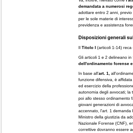
Va, inoltre, rilevato come
l'a
demandata a numerosi reg
adottare entro 2 anni, previo
per le sole materie di intere
previdenza e assistenza fore
Disposizioni generali su
Il
Titolo I
(articoli 1-14) reca
Gli articoli 1 e 2 delineano in
dell'ordinamento forense e
In base all'
art. 1,
all'ordiname
funzione difensiva, è affidat
ed esercizio della profession
autonomia degli avvocati; la 
poi allo stesso ordinamento f
giovani generazioni di avvoca
accennato, l'art. 1 demanda l
Ministro della giustizia da ad
Nazionale Forense (CNF), ent
correttive dovranno essere ad