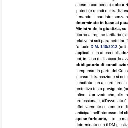
spese e compenso)
solo a r
ipotesi (e quindi nel tradizion
firmando il mandato, senza al
determinato in base ai par
Ministro della giustizia,
su 
ritorno al regime tariffario (s
relativo ai soli parametri tar
l'attuale
D.M. 140/2012
(artt
applicabile in attesa dell'ad
poi, in caso di disaccordo av
obbligatorio di conciliazio
compenso da parte del Consigli
in caso di transazione si estend
conciliata con accordi presi i
restrittivo testo previgente 
Infine, si prevede che, oltre
professionale, all'avvocato è
effettivamente sostenute e di 
anticipati nell'interesse del 
spese forfetarie;
il limite m
determinato con il DM giustizi