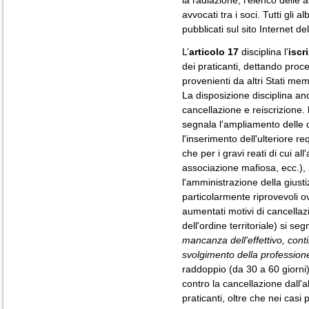
la radiazione, l'elenco delle
avvocati tra i soci. Tutti gli 
pubblicati sul sito Internet del
L’
articolo 17
disciplina l’
iscr
dei praticanti, dettando proce
provenienti da altri Stati mem
La disposizione disciplina an
cancellazione e reiscrizione.
segnala l'ampliamento delle co
l'inserimento dell'ulteriore r
che per i gravi reati di cui al
associazione mafiosa, ecc.), a
l'amministrazione della giustiz
particolarmente riprovevoli o
aumentati motivi di cancellazi
dell'ordine territoriale) si se
mancanza dell'effettivo, cont
svolgimento della profession
raddoppio (da 30 a 60 giorni)
contro la cancellazione dall'a
praticanti, oltre che nei casi 