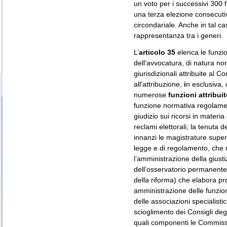
un voto per i successivi 300 f
una terza elezione consecutiv
circondariale. Anche in tal cas
rappresentanza tra i generi.
L’
articolo 35
elenca le funzio
dell’avvocatura, di natura no
giurisdizionali attribuite al C
all'attribuzione,
i
n esclusiva, 
numerose
funzioni attribui
funzione normativa regolament
giudizio sui ricorsi in materia 
reclami elettorali; la tenuta de
innanzi le magistrature superi
legge e di regolamento, che 
l’amministrazione della giustizi
dell’osservatorio permanente s
della riforma) che elabora pro
amministrazione delle funzion
delle associazioni specialisti
scioglimento dei Consigli degl
quali componenti le Commissi