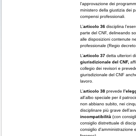
l'approvazione dei programmi 
ministero della giustizia dei 
compensi professionali.
L’
articolo 36
disciplina l’eser
parte del CNF, delineando s
alle disposizioni contenute n
professionale (Regio decreto
L’
articolo 37
detta ulteriori d
giurisdizionale del CNF,
aff
collegio dei revisori e preved
giurisdizionale del CNF anche
lavoro.
L’
articolo 38
prevede
l’eleg
all’albo speciale per il patroc
non abbiano subito, nei cinq
disciplinare più grave dell’avv
incompatibilità
(con consigli
consiglio distrettuale di disc
consiglio d'amministrazione e
forense).