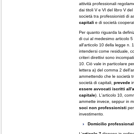
attività professionali regolam
dai titoli V e VI del libro V d
società tra professionisti di
capitali
e di società coopera
Per quanto riguarda la definizi
di cui al medesimo articolo 5 d
all'articolo 10 della legge n.
intendersi come residuale, co
criteri direttivi sono incompa
10. Ciò vale in particolare pe
lettera a) del comma 2 dell'a
ammettendo che le società t
società di capitali,
prevede
in
essere avvocati iscritti all'
capitale
). L'articolo 10, com
ammette invece, seppur in mi
soci non professionisti
per 
investimento
.
Domicilio professional
L’
articolo 7
dispone in ordin