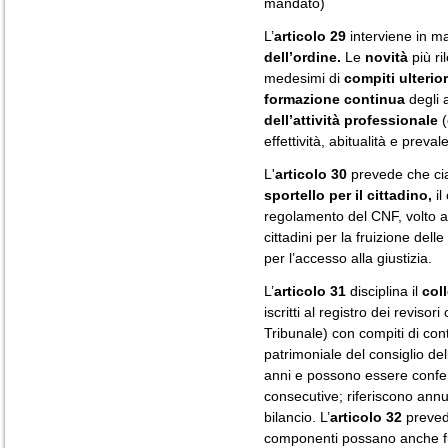
mandato)
L’
articolo 29
interviene in ma
dell’ordine.
Le
novità
più ri
medesimi di
compiti ulterior
formazione continua
degli 
dell’attività professionale
(
effettività, abitualità e preva
L'
articolo 30
prevede che cias
sportello per il cittadino,
il
regolamento del CNF, volto a 
cittadini per la fruizione dell
per l’accesso alla giustizia.
L’
articolo 31
disciplina il
coll
iscritti al registro dei revisor
Tribunale) con compiti di cont
patrimoniale del consiglio del
anni e possono essere confer
consecutive; riferiscono ann
bilancio. L’
articolo 32
prevede
componenti possano anche f