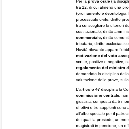
Per la
prova orale
(la discip
tra 12, di cui almeno una proc
(ordinamento e deontologia fore
processuale civile, diritto p
tra cui scegliere le ulteriori d
costituzionale, diritto amminis
commerciale,
diritto comunit
tributario, diritto ecclesiasti
Novità rilevante appare l'obb
motivazione del voto asseg
scritte, positive e negative, s
regolamento del ministro de
demandata la disciplina dello
valutazione delle prove, sulla
L'
articolo 47
disciplina la C
commissione centrale,
nomi
giustizia, composta da 5 membr
effettivi e tre supplenti sono a
all’albo speciale per il patroc
dei quali la presiede; un me
magistrati in pensione; un ef