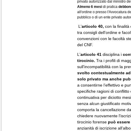
privato autorizzato dal ministro del
Almeno 6 mesi
di pratica
debbono
all'ordine o presso l'Avvocatura del
pubblico o di un ente privato autor
L'
articolo 40,
con la finalità
tra consigli dell'ordine e faco
convenzioni con le facoltà ste
del CNF.
L'
articolo 41
disciplina i
cont
tirocinio.
Tra i profili di ma
sull'incompatibilità con la pr
svolto contestualmente ad 
solo privato ma anche pub
a consentirne l’effettivo e p
specifiche ragioni di conflitto 
continuativa per diciotto mesi
senza alcun giustificato moti
comporta la cancellazione dal 
chiedere nuovamente l'iscrizion
tirocinio forense
può essere
anzianità di iscrizione all'al