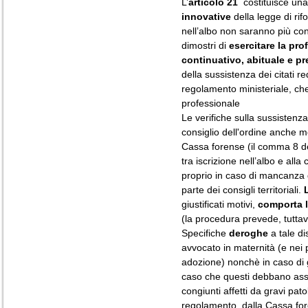
L’
articolo 21
costituisce una
innovative
della legge di ri
nell’albo non saranno più conse
dimostri di
esercitare la pro
continuativo, abituale e pr
della sussistenza dei citati 
regolamento ministeriale, che
professionale
Le verifiche sulla sussistenza 
consiglio dell'ordine anche me
Cassa forense (il comma 8 dell
tra iscrizione nell’albo e alla
proprio in caso di mancanza d
parte dei consigli territoriali.
giustificati motivi,
comporta l
(la procedura prevede, tuttavi
Specifiche
deroghe
a tale di
avvocato in maternità (e nei p
adozione) nonchè in caso di g
caso che questi debbano ass
congiunti affetti da gravi pat
regolamento, dalla Cassa fo