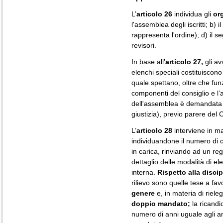
L’
articolo 26
individua gli
or
l'assemblea degli iscritti; b) i
rappresenta l'ordine); d) il seg
revisori.
In base all’
articolo 27,
gli avv
elenchi speciali costituiscon
quale spettano, oltre che funz
componenti del consiglio e l’a
dell'assemblea è demandata
giustizia), previo parere del 
L’
articolo 28
interviene in mat
individuandone il numero di 
in carica, rinviando ad un reg
dettaglio delle modalità di el
interna.
Rispetto alla disci
rilievo sono quelle tese a fav
genere
e, in materia di rieleg
doppio mandato;
la ricandi
numero di anni uguale agli ann