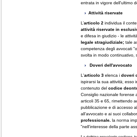
entrata in vigore dell'ultimo 
Attività riservate
L’
articolo 2
individua il cont
attività riservate in esclusi
e difesa in giudizio - le attiv
legale stragiudiziale;
tale as
competenza degli avvocati "ov
svolta in modo continuativo, 
Doveri dell'avvocato
L'
articolo 3
elenca i
doveri 
ispirarsi la sua attività; esso 
contenuto del
codice deont
Consiglio nazionale forense a
articoli 35 e 65, rimettendo a
pubblicazione e di accesso a
all’avvocato e ai suoi collabo
professionale.
la norma impo
"nell'interesse della parte assi
L