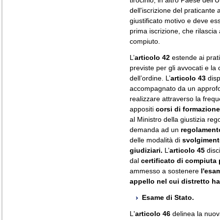
tirocinio, in altro Paese dell
dell'iscrizione del praticante 
giustificato motivo e deve ess
prima iscrizione, che rilascia 
compiuto.
L’
articolo 42
estende ai prati
previste per gli avvocati e l
dell’ordine. L’
articolo 43
disp
accompagnato da un approfon
realizzare attraverso la frequ
appositi
corsi di formazione
al Ministro della giustizia reg
demanda ad un
regolament
delle modalità di
svolgimento
giudiziari.
L’
articolo 45
disci
dal
certificato di compiuta 
ammesso a sostenere
l'esa
appello nel cui distretto ha
Esame di Stato.
L'
articolo 46
delinea la nuova