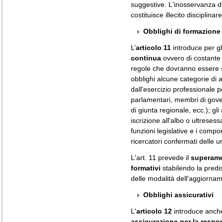
suggestive. L'inosservanza del
costituisce illecito disciplinare
Obblighi di formazione
L’
articolo 11
introduce per gli
continua
ovvero di costante
regole che dovranno essere st
obblighi alcune categorie di 
dall'esercizio professionale 
parlamentari, membri di gover
di giunta regionale, ecc.); gl
iscrizione all'albo o ultreses
funzioni legislative e i comp
ricercatori confermati delle u
L'art. 11 prevede il
superamen
formativi
stabilendo la predis
delle modalità dell'aggiorna
Obblighi assicurativi
L'
articolo 12
introduce anche 
assicurazione per la respon