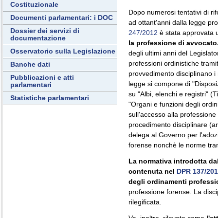
Costituzionale
Dopo numerosi tentativi di rif
Documenti parlamentari: i DOC
ad ottant'anni dalla legge pr
Dossier dei servizi di
247/2012
è stata approvata
documentazione
la professione di avvocato
Osservatorio sulla Legislazione
degli ultimi anni del Legislat
professioni ordinistiche trami
Banche dati
provvedimento disciplinano i m
Pubblicazioni e atti
legge si compone di "Disposizi
parlamentari
su "Albi, elenchi e registri" (T
Statistiche parlamentari
"Organi e funzioni degli ordini 
sull'accesso alla professione 
procedimento disciplinare (art
delega al Governo per l'adozi
forense nonchè le norme transi
La normativa introdotta da
contenuta nel
DPR 137/20
degli ordinamenti professio
professione forense. La discip
rilegificata.