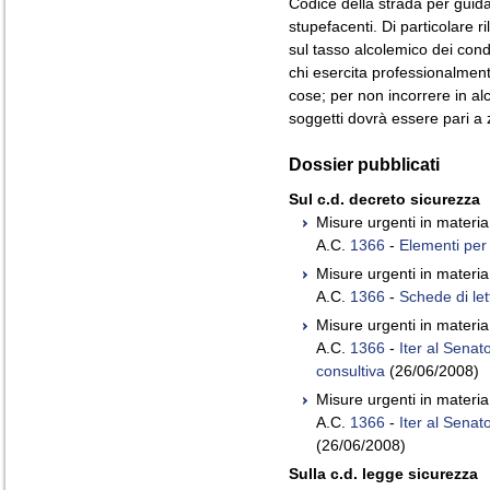
Codice della strada per guida 
stupefacenti. Di particolare ri
sul tasso alcolemico dei cond
chi esercita professionalmente
cose; per non incorrere in alc
soggetti dovrà essere pari a 
Dossier pubblicati
Sul c.d. decreto sicurezza
Misure urgenti in materia
A.C.
1366
-
Elementi per l
Misure urgenti in materia
A.C.
1366
-
Schede di let
Misure urgenti in materia
A.C.
1366
-
Iter al Senat
consultiva
(26/06/2008)
Misure urgenti in materia
A.C.
1366
-
Iter al Senat
(26/06/2008)
Sulla c.d. legge sicurezz