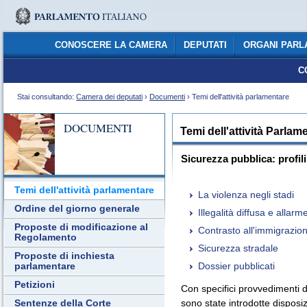
CONOSCERE LA CAMERA
DEPUTATI
ORGANI PARL
C
Stai consultando:
Camera dei deputati
›
Documenti
› Temi dell'attività parlamentare
DOCUMENTI
Temi dell'attività Parlam
Sicurezza pubblica: profili
Temi dell'attività parlamentare
La violenza negli stadi
Ordine del giorno generale
Illegalità diffusa e allarm
Proposte di modificazione al
Contrasto all'immigrazion
Regolamento
Sicurezza stradale
Proposte di inchiesta
Dossier pubblicati
parlamentare
Petizioni
Con specifici provvedimenti 
sono state introdotte disposiz
Sentenze della Corte