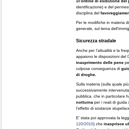
all’
ordine di esibizione del
identificazione) e del permess
disciplina del
favoreggiame
Per le modifiche in materia di
generale, sul tema dell’immi
Sicurezza stradale
Anche per l’attualità e la fre
appaiono le disposizioni del
inasprimento delle pene
per
colpose conseguenza di
guid
di droghe.
Sulla materia (sulla quale pi
successivamente intervenuta 
pubblica, che in particolare 
notturna
per i reati di guida 
l’effetto di sostanze stupeface
E' stata poi approvata la legg
120/2010
) che
inasprisce u