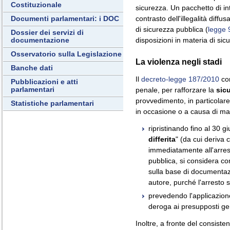
Costituzionale
sicurezza. Un pacchetto di inte
contrasto dell'illegalità diffu
Documenti parlamentari: i DOC
di sicurezza pubblica (
legge 
Dossier dei servizi di
disposizioni in materia di sic
documentazione
Osservatorio sulla Legislazione
La violenza negli stadi
Banche dati
Il
decreto-legge 187/2010
con
Pubblicazioni e atti
parlamentari
penale, per rafforzare la
sicu
provvedimento, in particolare
Statistiche parlamentari
in occasione o a causa di man
ripristinando fino al 30 gi
differita
" (da cui deriva
immediatamente all'arrest
pubblica, si considera co
sulla base di documentazi
autore, purché l'arresto s
prevedendo l'applicazion
deroga ai presupposti gen
Inoltre, a fronte del consiste