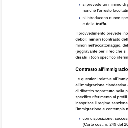
si prevede un minimo di 
nonché l’arresto facoltati
si introducono nuove spe
e della
truffa.
Il provvedimento prevede ino
deboli:
minori
(contrasto dell
minori nell’accattonaggio, del
(aggravante per il reo che si a
disabili
(con specifico riferime
Contrasto all'immigrazio
Le questioni relative all’immi
all’immigrazione clandestina 
di dibattito soprattutto nella
specifico riferimento ai profili
inasprisce il regime sanziona
l’immigrazione e contempla nuo
con disposizione, succe
(Corte cost. n. 249 del 