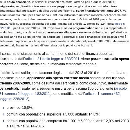
di un
saldo finanziario,
in termini di competenza mista, almeno pari a quello del 2007,
migliorato
per gli enti in disavanzo ovvero
peggiorato
per gli enti in avanzo della misura
determinata dall’applicazione degli specifici coefficienti al
saldo finanziario dell’anno 2007.
Va,
infine, ricordato, che, per il solo anno 2009, era individuato un limite massimo del concorso alla
manovra, per i comuni che presentavano una situazione di
deficit
nel 2007 particolarmente
grave. Nella successiva disciplina del patto, recata dall’articolo 1, commi 87-124, della
legge n.
220/2010
per il triennio 2011-2013, l’obiettivo di
saldo programmatico
non è più rapportato al
saldo finanziario, ma viene invece
parametrato alla spesa corrente
dell’ente, non più riferita ad
un solo anno ma ad un triennio. In particolare, l’obiettivo di saldo finanziario per ciascun ente è
determinato applicando alla spesa corrente media sostenuta nel periodo 2006-2008 determinate
percentuali, fissate in maniera differenziata per le province e i comuni.
Il concorso di ciascun ente al contenimento dei saldi di finanza pubblica,
disciplinato dall’
articolo 31 della legge n. 183/2011,
viene
parametrato alla spesa
corrente
dell’ente, riferita ad un intervallo temporale triennale.
L
’obiettivo
di saldo, per ciascuno degli anni dal 2013 al 2016 viene determinato,
per ciascun ente,
applicando alla spesa corrente media
sostenuta nel
triennio
triennio 2007-2009,
come desunta dai certificati di conto consuntivo,
determinate
percentuali,
fissate nella seguente misura per ciascuna tipologia di ente (
articolo
31, comma 2, legge n. 183/2011,
come modificato dall’
articolo 1, comma 432,
legge n. 228/2012
):
province: 18,8%;
comuni con popolazione superiore a 5.000 abitanti: 14,8%;
comuni con popolazione compresa tra 1.001 e 5.000 abitanti: 12,0% nel 2013
e 14,8% nel 2014-2016.