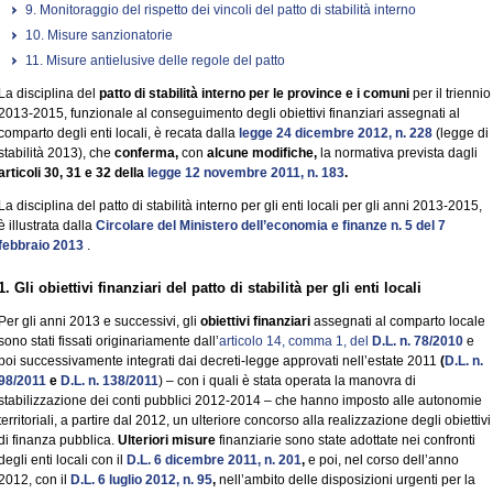
9. Monitoraggio del rispetto dei vincoli del patto di stabilità interno
10. Misure sanzionatorie
11. Misure antielusive delle regole del patto
La disciplina del
patto di stabilità interno per le province e i comuni
per il triennio
2013-2015, funzionale al conseguimento degli obiettivi finanziari assegnati al
comparto degli enti locali, è recata dalla
legge 24 dicembre 2012, n. 228
(legge di
stabilità 2013), che
conferma,
con
alcune modifiche,
la normativa prevista dagli
articoli 30, 31 e 32 della
legge 12 novembre 2011, n. 183
.
La disciplina del patto di stabilità interno per gli enti locali per gli anni 2013-2015,
è illustrata dalla
Circolare del Ministero dell’economia e finanze n. 5 del 7
febbraio 2013
.
1. Gli obiettivi finanziari del patto di stabilità per gli enti locali
Per gli anni 2013 e successivi, gli
obiettivi finanziari
assegnati al comparto locale
sono stati fissati originariamente dall’
articolo 14, comma 1, del
D.L. n. 78/2010
e
poi successivamente integrati dai decreti-legge approvati nell’estate 2011
(
D.L. n.
98/2011
e
D.L. n. 138/2011
) – con i quali è stata operata la manovra di
stabilizzazione dei conti pubblici 2012-2014 – che hanno imposto alle autonomie
territoriali, a partire dal 2012, un ulteriore concorso alla realizzazione degli obiettivi
di finanza pubblica.
Ulteriori misure
finanziarie sono state adottate nei confronti
degli enti locali con il
D.L. 6 dicembre 2011, n. 201
,
e poi, nel corso dell’anno
2012, con il
D.L. 6 luglio 2012, n. 95
,
nell’ambito delle disposizioni urgenti per la