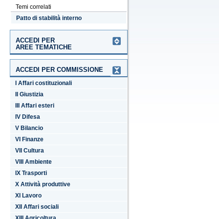
Temi correlati
Patto di stabilità interno
ACCEDI PER
AREE TEMATICHE
ACCEDI PER COMMISSIONE
I Affari costituzionali
II Giustizia
III Affari esteri
IV Difesa
V Bilancio
VI Finanze
VII Cultura
VIII Ambiente
IX Trasporti
X Attività produttive
XI Lavoro
XII Affari sociali
XIII Agricoltura