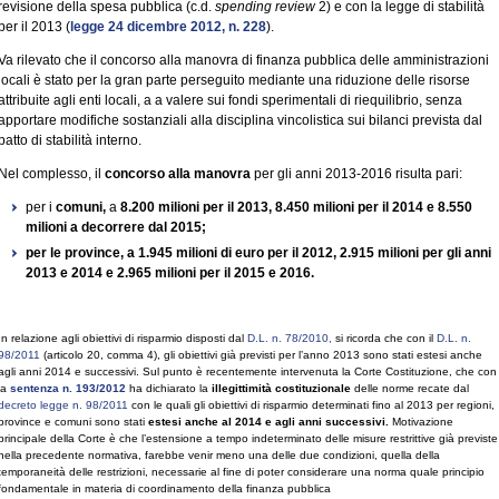
revisione della spesa pubblica (c.d.
spending review
2) e con la legge di stabilità
per il 2013 (
legge 24 dicembre 2012, n. 228
).
Va rilevato che il concorso alla manovra di finanza pubblica delle amministrazioni
locali è stato per la gran parte perseguito mediante una riduzione delle risorse
attribuite agli enti locali, a a valere sui fondi sperimentali di riequilibrio, senza
apportare modifiche sostanziali alla disciplina vincolistica sui bilanci prevista dal
patto di stabilità interno.
Nel complesso, il
concorso alla manovra
per gli anni 2013-2016 risulta pari:
per i
comuni,
a
8.200 milioni per il 2013, 8.450 milioni per il 2014 e 8.550
milioni a decorrere dal 2015;
per le province, a 1.945 milioni di euro per il 2012, 2.915 milioni per gli anni
2013 e 2014 e 2.965 milioni per il 2015 e 2016.
In relazione agli obiettivi di risparmio disposti dal
D.L. n. 78/2010,
si ricorda che con il
D.L. n.
98/2011
(articolo 20, comma 4), gli obiettivi già previsti per l’anno 2013 sono stati estesi anche
agli anni 2014 e successivi. Sul punto è recentemente intervenuta la Corte Costituzione, che con
la
sentenza n. 193/2012
ha dichiarato la
illegittimità costituzionale
delle norme recate dal
decreto legge n. 98/2011
con le quali gli obiettivi di risparmio determinati fino al 2013 per regioni,
province e comuni sono stati
estesi anche al 2014 e agli anni successivi.
Motivazione
principale della Corte è che l’estensione a tempo indeterminato delle misure restrittive già previste
nella precedente normativa, farebbe venir meno una delle due condizioni, quella della
temporaneità delle restrizioni, necessarie al fine di poter considerare una norma quale principio
fondamentale in materia di coordinamento della finanza pubblica