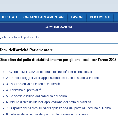
DEPUTATI
ORGANI PARLAMENTARI
LAVORI
DOCUMENTI
COMUNICAZIONE
i
› Temi dell'attività parlamentare
Temi dell'attività Parlamentare
Disciplina del patto di stabilità interno per gli enti locali per l'anno 2013
1. Gli obiettivi finanziari del patto di stabilità per gli enti locali
2. L'ambito soggettivo di applicazione del patto di stabilità interno
3. I sadi obiettivo e i criteri di virtuosità
4. Il sistema di premialità
5. Le spese escluse dal computo del saldo
6. Misure di flessibilità nell'applicazione del patto di stabilità
7. Disposizioni particolari per l'applicazione del patto al Comune di Roma
8. I riflessi delle regole del patto sulle previsioni di bilancio