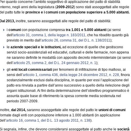
Per quanto concerne l’ambito soggettivo di applicazione del patto di stabilità
interno, negli anni della legislatura (
2009-2012
) sono stati assoggettati alle regole
del patto tutte le
province e i comuni con popolazione superiore a 5.000 abitanti.
Dal 2013,
inoltre, saranno assoggettati alle regole del patto di stabilità:
i
comuni
con popolazione compresa
tra 1.001 e 5.000 abitanti
(ai sensi
dell'
articolo 31, comma 1, della legge n. 183/2011,
che ha ribadito quanto già
previsto in merito dall’
articolo 26, comma 31, del D.L. n. 138/2011
);
le
aziende speciali e le istituzioni,
ad eccezione di quelle che gestiscono
servizi socio-assistenziali ed educativi, culturali e delle farmacie, non appena
ne saranno definite le modalità con apposito decreto interministeriale (ai sensi
dell’
articolo 25, comma 2, del D.L. 24 gennaio 2012, n. 1
);
gli
enti locali commissariati
per fenomeni di infiltrazione di tipo mafioso, ai
sensi dell’
articolo 1, comma 436, della legge 24 dicembre 2012, n. 228,
finora
sostanzialmente esclusi dalla disciplina, in quanto per essi l’applicazione del
patto era rinviata a partire dall’anno successivo a quello della rielezione degli
organi istituzionali. Ai fini della determinazione dell’obiettivo programmatico è
assunta quale base di riferimento la spesa corrente media sostenuta nel
periodo 2007-2009.
Inoltre,
dal 2014,
saranno assoggettate alle regole del patto le
unioni di comuni
formate dagli enti con popolazione inferiore a 1.000 abitanti (in applicazione
dell’
articolo 16, comma 1, del D.L. 13 agosto 2011, n. 138
).
Si segnala, infine, che devono considerarsi assoggettate al patto anche le
società