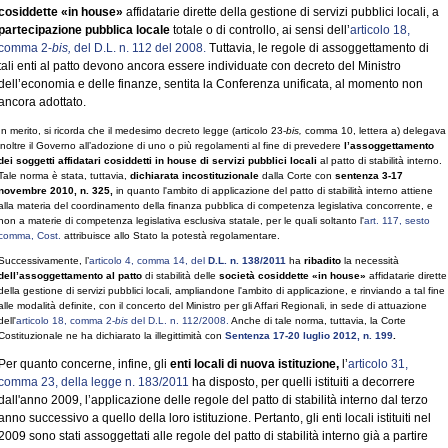
cosiddette «in house»
affidatarie dirette della gestione di servizi pubblici locali, a
partecipazione pubblica locale
totale o di controllo, ai sensi dell’
articolo 18,
comma 2-
bis,
del D.L. n. 112 del 2008.
Tuttavia, le regole di assoggettamento di
tali enti al patto devono ancora essere individuate con decreto del Ministro
dell’economia e delle finanze, sentita la Conferenza unificata, al momento non
ancora adottato.
In merito, si ricorda che il medesimo decreto legge (articolo 23-
bis,
comma 10, lettera a) delegava
inoltre il Governo all’adozione di uno o più regolamenti al fine di prevedere
l’assoggettamento
dei soggetti affidatari cosiddetti in house di servizi pubblici locali
al patto di stabilità interno.
Tale norma è stata, tuttavia,
dichiarata incostituzionale
dalla Corte con
sentenza 3-17
novembre 2010, n. 325,
in quanto l'ambito di applicazione del patto di stabilità interno attiene
alla materia del coordinamento della finanza pubblica di competenza legislativa concorrente, e
non a materie di competenza legislativa esclusiva statale, per le quali soltanto l'
art. 117, sesto
comma, Cost.
attribuisce allo Stato la potestà regolamentare.
Successivamente, l’
articolo 4, comma 14, del
D.L. n. 138/2011
ha
ribadito
la necessità
dell’assoggettamento al patto
di stabilità delle
società cosiddette «in house»
affidatarie dirette
della gestione di servizi pubblici locali, ampliandone l'ambito di applicazione, e rinviando a tal fine
alle modalità definite, con il concerto del Ministro per gli Affari Regionali, in sede di attuazione
dell'
articolo 18, comma 2-
bis
del D.L. n. 112/2008.
Anche di tale norma, tuttavia, la Corte
Costituzionale ne ha dichiarato la illegittimità con
Sentenza 17-20 luglio 2012, n. 199
.
Per quanto concerne, infine, gli
enti locali di nuova istituzione,
l’
articolo 31,
comma 23, della legge n. 183/2011
ha disposto, per quelli istituiti a decorrere
dall'anno 2009, l’applicazione delle regole del patto di stabilità interno dal terzo
anno successivo a quello della loro istituzione. Pertanto, gli enti locali istituiti nel
2009 sono stati assoggettati alle regole del patto di stabilità interno già a partire