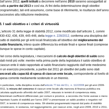
dall’anno 2012,
quelli istituiti
a decorrere nell'anno
2010
saranno assoggettati al
patto
a partire dal 2013
e così via. Ai fini della determinazione degli obiettivi
programmatici, tali enti assumono, come base di riferimento, le risultanze dell’anno
successivo alla istituzione medesima.
3. I sadi obiettivo e i criteri di virtuosità
L’articolo 31 della legge di stabilità 2012, come modificato dall’articolo 1, commi
430-432, 436, 439, 445-446, della
legge n. 228/2012,
conferma una disciplina del
patto di stabilità per gli enti locali finalizzata all’obiettivo del
miglioramento del
saldo finanziario,
inteso quale differenza tra entrate finali e spese finali (comprese
dunque le spese in conto capitale).
Nel corso della legislatura, i meccanismi di
calcolo degli obiettivi di saldo
sono
stati rivisti più volte: mentre nella prima parte della legislatura il saldo obiettivo di
ciascun ente è stato rapportato al saldo finanziario raggiunto dall’ente medesimo
in un esercizio precedente, a partire dal 2011 gli obiettivi del patto sono stati
ancorati alla capacità di spesa di ciascun ente locale,
corrispondente al livello di
spesa corrente mediamente sostenuto in un triennio.
In particolare, nella disciplina recata dall’
articolo 77-
bis
del D.L. n. 112/2008
per gli anni 2009-
2011, la
misura del concorso
di ciascun ente locale alla manovra di finanza pubblica era
calcolata applicando all’entità del saldo 2007, misurato in termini di competenza mista,
determinati coefficienti differenziati, per comuni e province, a seconda che l’ente avesse o meno
rispettato il patto di stabilità per l’anno 2007 e presentasse un saldo positivo o negativo nel
2007, in termini di competenza mista. Gli obiettivi programmatici imposti dal patto di stabilità
consistevano, in sostanza, nel raggiungimento, per ciascun ente, negli anni 2009, 2010 e 2011,