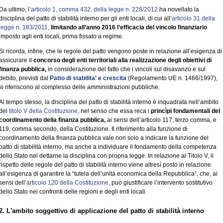
Da ultimo, l’
articolo 1, comma 432, della legge n. 228/2012
ha novellato la
disciplina del patto di stabilità interno per gli enti locali, di cui all’
articolo 31 della
legge n. 183/2011,
limitando all’anno 2016 l’efficacia del vincolo finanziario
imposto agli enti locali, prima fissato a regime.
Si ricorda, infine, che le regole del patto vengono poste in relazione all’esigenza di
assicurare il
concorso degli enti territoriali alla realizzazione degli obiettivi di
finanza pubblica,
in considerazione del fatto che i vincoli sul disavanzo e sul
debito, previsti dal
Patto di stabilita' e crescita
(Regolamento UE n. 1466/1997),
si riferiscono al complesso delle amministrazioni pubbliche.
Al tempo stesso, la disciplina del patto di stabilità interno è inquadrata nell’ambito
del
titolo V della Costituzione,
nel senso che essa reca i
princìpi fondamentali del
coordinamento della finanza pubblica,
ai sensi dell’articolo 117, terzo comma, e
119, comma secondo, della Costituzione. Il riferimento alla funzione di
coordinamento della finanza pubblica vale non solo a indicare la funzione del
patto di stabilità interno, ma anche a individuare il fondamento della competenza
dello Stato nel dettarne la disciplina con propria legge. In relazione al Titolo V, il
rispetto delle regole del patto di stabilità interno viene altresì posto in relazione
all’esigenza di garantire la “tutela dell’unità economica della Repubblica”, che, ai
sensi dell’
articolo 120 della Costituzione,
può giustificare l’intervento sostitutivo
dello Stato nei confronti delle regioni e degli enti locali.
2. L'ambito soggettivo di applicazione del patto di stabilità interno