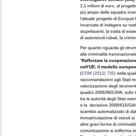
2,1 milioni di euro, al proget
più ampio delle squadre inve
l'attuale progetto di Eurojust
incaricate di indagare su reati 
stupefacenti, la tratta di esser
di autoveicoli rubati, la crimi
Per quanto riguarda gli strume
alla criminalità transnaziona
“
Rafforzare la cooperazione
nell’UE: il modello europe
(
COM (2012) 735)
nella qual
raccomandazioni agli Stati m
valorizzazione degli strumenti
quadro 2006/960/JHA, sullo lo
tra le autorità degli Stati me
e la decisione 2008/615/GAI
scambio automatizzato di dati 
immatricolazione di veicoli ai
altre gravi forme di criminalit
comunicazione si sofferma ino