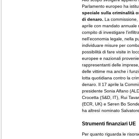
Parlamento europeo ha istitu
speciale sulla criminalità o
di denaro.
La commissione, ch
aprile con mandato annuale ri
compito di investigare l'infilt
nell'economia legale, nella p
individuare misure per comba
possibilità di fare visite in lo
europee e nazionali provenient
rappresentanti delle imprese, 
delle vittime ma anche i funzio
lotta quotidiana contro la crimi
denaro. Il 17 aprile la Commi
presidente Sonia Alfano (ALD
Crocetta (S&D, IT), Rui Tava
(ECR, UK) e Søren Bo Sond
ha altresì nominato Salvatore 
Strumenti finanziari UE
Per quanto riguarda le risors