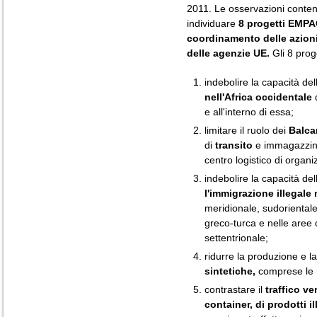
2011. Le osservazioni conte
individuare
8 progetti EMPAC
coordinamento delle azioni 
delle agenzie UE.
Gli 8 proge
indebolire la capacità del
nell'Africa occidentale
d
e all'interno di essa;
limitare il ruolo dei
Balca
di
transito
e immagazzinam
centro logistico di organiz
indebolire la capacità del
l'immigrazione illegale 
meridionale, sudorientale
greco-turca e nelle aree d
settentrionale;
ridurre la produzione e la
sintetiche,
comprese le n
contrastare il
traffico ve
container, di prodotti ill