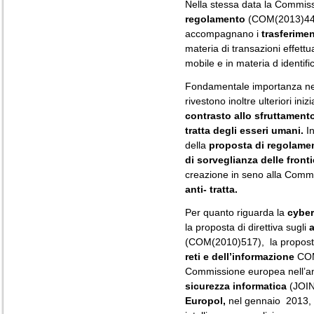
Nella stessa data la Commis
regolamento
(COM(2013)44) r
accompagnano i
trasferimen
materia di transazioni effettu
mobile e in materia d identifi
Fondamentale importanza nell’a
rivestono inoltre ulteriori iniz
contrasto allo sfruttamento
tratta degli esseri umani.
In
della
proposta di regolame
di sorveglianza delle fron
creazione in seno alla Commi
anti- tratta.
Per quanto riguarda la
cyber
la proposta di direttiva sugli
a
(COM(2010)517),
la proposta
reti e dell’informazione
COM
Commissione europea nell’ambi
sicurezza informatica
(JOIN
Europol,
nel gennaio 2013, 