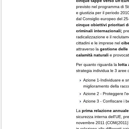
cinque tappe verso un'Eur
previsto nel programma di Sto
e giustizia per il periodo 20
dal Consiglio europeo del 25
cinque obiettivi prioritari
criminali internazionali;
pre
radicalizzazione e il reclutam
cittadini e le imprese nel
cib
attraverso la
gestione delle 
calamità naturali
e provocat
Per quanto riguarda la
lotta 
strategia individua le 3 aree 
Azione 1-Individuare e sma
miglioramento della racco
Azione 2 - Proteggere l'ec
Azione 3 - Confiscare i ben
La
prima relazione annuale
sicurezza interna dell'UE, p
novembre 2011 (COM(2011)790
in relazione alle differenti azi