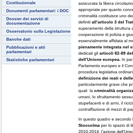
Costituzionale
assicurata la libera circolaz
appropriate per quanto concer
Documenti parlamentari: i DOC
criminalità costituisce uno de
Dossier dei servizi di
definiti
all’articolo 3 del Tr
documentazione
superamento della struttura a 
Osservatorio sulla Legislazione
cooperazione di polizia e giu
Banche dati
essenzialmente affidata al me
pienamente integrata nel s
Pubblicazioni e atti
parlamentari
dedicati gli
articoli 82-89 d
dell’Unione europea.
In part
Statistiche parlamentari
Parlamento europeo e il Cons
procedura legislativa ordinar
definizione dei reati e dell
particolarmente grave che p
quali la
criminalità organiz
umani, lo sfruttamento sessuale
stupefacenti e di armi, il rici
contraffazione di mezzi di pa
In questo quadro e secondo le
Stoccolma
per lo spazio di l
2010-2014, l’azione dell’Uni