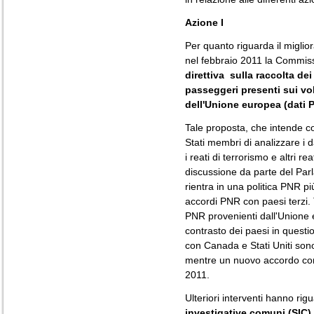
Azione I
Per quanto riguarda il migli
nel febbraio 2011 la Commis
direttiva sulla raccolta de
passeggeri presenti sui voli
dell'Unione europea (dati 
Tale proposta, che intende co
Stati membri di analizzare i 
i reati di terrorismo e altri r
discussione da parte del Par
rientra in una politica PNR p
accordi PNR con paesi terzi. T
PNR provenienti dall'Unione e
contrasto dei paesi in question
con Canada e Stati Uniti sono
mentre un nuovo accordo con 
2011.
Ulteriori interventi hanno rig
investigative comuni (SIC)