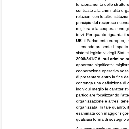
funzionamento delle strutture
contrasto alla criminalità or
relazioni con le altre istituzi
principio del reciproco ricono
migliorare la cooperazione giu
terzi. Per quanto riguarda il
r
UE,
il Parlamento europeo, tr
– tenendo presente l'impatto
sistemi legislativi degli Stati
2008/841/GAI sul crimine o
apportato significativi miglior
cooperazione operativa volta 
di presentare entro la fine d
contenga una definizione di c
individui meglio le caratteris
particolare focalizzando l'att
organizzazione e altresì tenen
organizzata. In tale quadro,
esaminata con maggior rigore
qualsiasi forma di sostegno al
Allo scopo svolgere appieno i