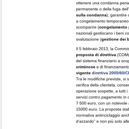
ottenere una condanna penale
permanente o della fuga dell
sulla condanna
); garantire
a congelamento temporaneo i 
scomparire (
congelamento 
nazionali gestiscano i beni co
svalutazione (
gestione dei 
Il 5 febbraio 2013, la Comm
proposta di direttiva
(COM(2
del sistema finanziario a sco
criminose
e di finanziamento
vigente
direttiva 2005/60/C
Tra le modifiche previste, si 
verifica della clientela, cons
operazione sospette, a tutti 
servizi contro pagamento in c
7 500 euro, con un notevole a
15000 euro. La proposta stabil
normativa antiriciclaggio anch
d’azzardo” e non più solo all