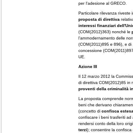
per l'adesione al GRECO.
Particolare rilevanza riveste 
proposta di direttiva
relativ
interessi finanziari dell'Un
(COM(2012)363) nonché le
l’ammodernamento delle norme
(COM(2011)895 e 896), e di a
concessione (COM(2011)897) a
UE.
Azione III
Il 12 marzo 2012 la Commiss
di direttiva COM(2012)85 in 
proventi della criminalità i
La proposta comprende norme 
beni che derivano chiaramente
(concetto di
confisca estes
confiscare i beni trasferiti 
rendersi conto della loro origin
terzi
); consentire la confisca 