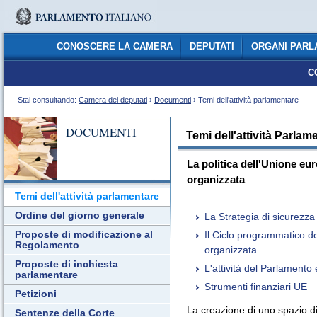
CONOSCERE LA CAMERA
DEPUTATI
ORGANI PARL
C
Stai consultando:
Camera dei deputati
›
Documenti
› Temi dell'attività parlamentare
DOCUMENTI
Temi dell'attività Parlam
La politica dell'Unione eur
organizzata
Temi dell'attività parlamentare
Ordine del giorno generale
La Strategia di sicurezza
Proposte di modificazione al
Il Ciclo programmatico de
Regolamento
organizzata
Proposte di inchiesta
L'attività del Parlamento
parlamentare
Strumenti finanziari UE
Petizioni
La creazione di uno spazio di 
Sentenze della Corte