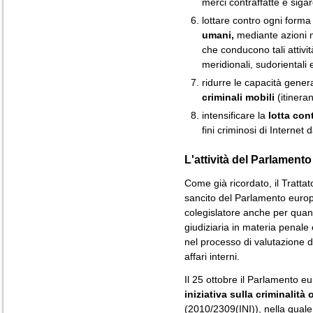
merci contraffatte e siga
lottare contro ogni forma
umani,
mediante azioni m
che conducono tali attivit
meridionali, sudorientali 
ridurre le capacità gener
criminali mobili
(itineran
intensificare la
lotta con
fini criminosi di Internet 
L'attività del Parlament
Come già ricordato, il Trattat
sancito del Parlamento europe
colegislatore anche per quant
giudiziaria in materia penal
nel processo di valutazione de
affari interni.
Il 25 ottobre il Parlamento 
iniziativa
sulla criminalità
(2010/2309(INI)), nella quale 