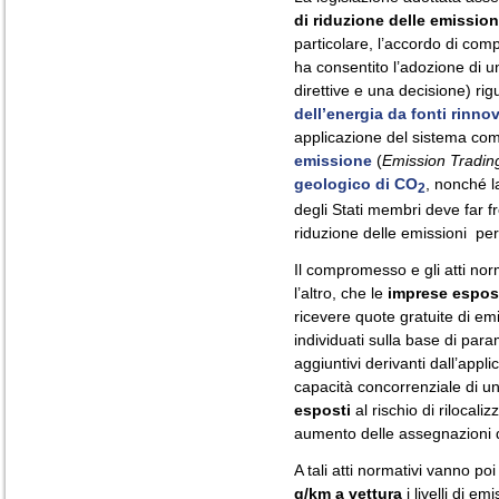
di riduzione delle emission
particolare, l’accordo di co
ha consentito l’adozione di 
direttive e una decisione) rig
dell’energia da fonti rinnov
applicazione del sistema com
emissione
(
Emission Tradin
geologico di CO
, nonché 
2
degli Stati membri deve far fron
riduzione delle emissioni per
Il compromesso e gli atti nor
l’altro, che le
imprese espost
ricevere quote gratuite di em
individuati sulla base di param
aggiuntivi derivanti dall’appl
capacità concorrenziale di un
esposti
al rischio di rilocal
aumento delle assegnazioni d
A tali atti normativi vanno po
g/km a vettura
i livelli di e