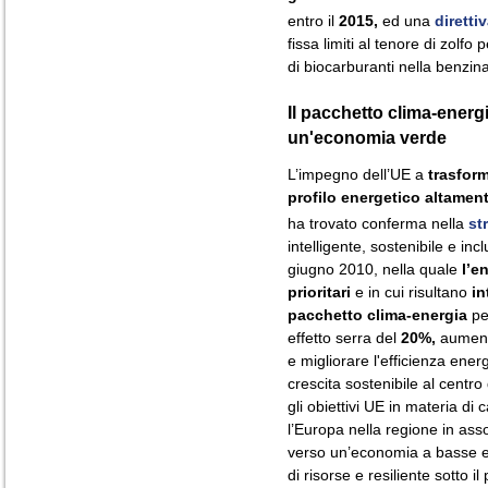
entro il
2015,
ed una
diretti
fissa limiti al tenore di zolfo
di biocarburanti nella benzina
Il pacchetto clima-energi
un'economia verde
L’impegno dell’UE a
trasfor
profilo energetico altament
ha trovato conferma nella
st
intelligente, sostenibile e in
giugno 2010, nella quale
l’e
prioritari
e in cui risultano
in
pacchetto clima-energia
pe
effetto serra del
20%,
aumenta
e migliorare l'efficienza ener
crescita sostenibile al centro
gli obiettivi UE in materia di
l’Europa nella regione in asso
verso un’economia a basse emi
di risorse e resiliente sotto il 