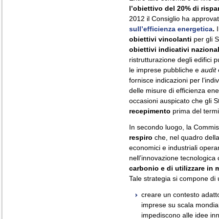
l’obiettivo del 20% di risp
2012 il Consiglio ha approva
sull’efficienza energetica
.
I
obiettivi vincolanti
per gli S
obiettivi indicativi nazional
ristrutturazione degli edifici 
le imprese pubbliche e
audit
fornisce indicazioni per l’ind
delle misure di efficienza en
occasioni auspicato che gli 
recepimento
prima del termi
In secondo luogo, la Commis
respiro
che, nel quadro della
economici e industriali operan
nell’innovazione tecnologica c
carbonio e di utilizzare in 
Tale strategia si compone di u
creare un contesto adatto 
imprese su scala mondial
impediscono alle idee inn