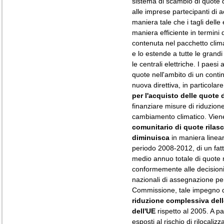
sistema di scambio di quote 
alle imprese partecipanti di 
maniera tale che i tagli dell
maniera efficiente in termini 
contenuta nel pacchetto clima
e lo estende a tutte le grandi
le centrali elettriche. I paes
quote nell'ambito di un conti
nuova direttiva, in particola
per l'acquisto delle quote 
finanziare misure di riduzion
cambiamento climatico. Viene 
comunitario di quote rilasc
diminuisca
in maniera linear
periodo 2008-2012, di un fatto
medio annuo totale di quote r
conformemente alle decisioni
nazionali di assegnazione pe
Commissione, tale impegno do
riduzione complessiva dell
dell'UE
rispetto al 2005. A pa
esposti al rischio di rilocali