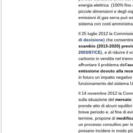
energia elettrica
(100% fino 
piccole dimensioni e degli os
emissioni di gas serra può es
sistema con costi amministrativ
Il 25 luglio 2012 la Commis
di decisione
) che consentir
scambio (2013-2020) previ
2003/87/CE
), e di ridurre il
carbonio in vendita nel trien
affrontare il problema dell’
ac
emissione dovuto alla rec
in futuro un impatto negativo
funzionamento del sistema 
Il 14 novembre 2012 la Comm
sulla situazione del
mercato 
prende atto di alcuni squilibr
breve periodo e, al fine di ev
termine, propone di
modifica
un processo consultivo per ind
possano incidere in modo più 