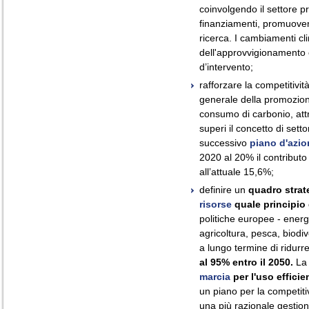
coinvolgendo il settore pr
finanziamenti, promuove
ricerca. I cambiamenti cli
dell'approvvigionamento en
d’intervento;
rafforzare la competitività
generale della promozion
consumo di carbonio, att
superi il concetto di settori
successivo
piano d'azio
2020 al 20% il contributo 
all’attuale 15,6%;
definire un
quadro strat
risorse
quale principio 
politiche europee - energia
agricoltura, pesca, biodiv
a lungo termine di ridurr
al 95% entro il 2050.
La 
marcia
per l'uso efficie
un piano per la competiti
una più razionale gestione 