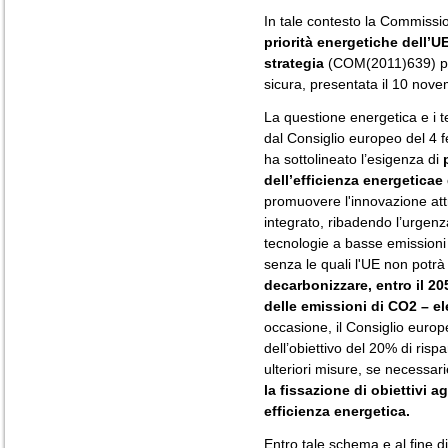
In tale contesto la Commissio
priorità energetiche dell’U
strategia
(COM(2011)639) per
sicura, presentata il 10 nov
La questione energetica e i te
dal Consiglio europeo del 4 
ha sottolineato l’esigenza di
dell’efficienza energeticae 
promuovere l'innovazione att
integrato, ribadendo l’urgenz
tecnologie a basse emissioni 
senza le quali l'UE non potrà 
decarbonizzare, entro il 20
delle emissioni di CO2 – ele
occasione, il Consiglio europ
dell’obiettivo del 20% di ris
ulteriori misure, se necessar
la fissazione di obiettivi a
efficienza energetica.
Entro tale schema e al fine d