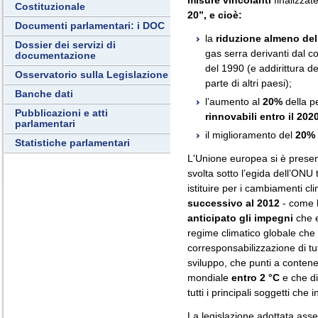
misure vincolanti
finalizzate
Costituzionale
20”, e cioè:
Documenti parlamentari: i DOC
la
riduzione almeno del
Dossier dei servizi di
gas serra derivanti dal co
documentazione
del 1990 (e addirittura 
Osservatorio sulla Legislazione
parte di altri paesi);
Banche dati
l’aumento al
20%
della p
Pubblicazioni e atti
rinnovabili entro il 202
parlamentari
il miglioramento del
20%
Statistiche parlamentari
L'Unione europea si è presen
svolta sotto l’egida dell’ONU 
istituire per i cambiamenti cli
successivo al 2012
- come
anticipato gli impegni
che e
regime climatico globale che 
corresponsabilizzazione di tutti
sviluppo, che punti a conten
mondiale
entro 2 °C
e che di
tutti i principali soggetti c
La legislazione adottata as