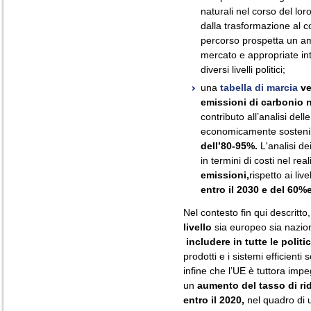
naturali nel corso del loro
dalla trasformazione al co
percorso prospetta un am
mercato e appropriate inte
diversi livelli politici;
una
tabella di marcia
ve
emissioni di carbonio 
contributo all’analisi dell
economicamente sostenibil
dell’80-95%.
L'analisi de
in termini di costi nel rea
emissioni,
rispetto ai liv
entro il 2030 e del 60%e
Nel contesto fin qui descritto
livello
sia europeo sia nazio
includere in tutte le politi
prodotti e i sistemi efficienti 
infine che l’UE è tuttora impeg
un
aumento del tasso di ri
entro il 2020,
nel quadro di 