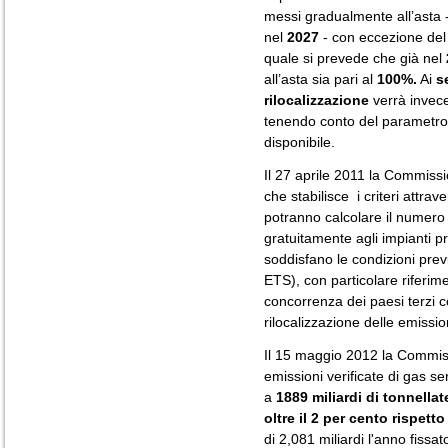
messi gradualmente all’asta 
nel
2027
- con eccezione de
quale si prevede che già nel
all’asta sia pari al
100%.
Ai
s
rilocalizzazione
verrà invec
tenendo conto del parametro d
disponibile.
Il 27 aprile 2011 la Commiss
che stabilisce i criteri attrav
potranno calcolare il numero
gratuitamente agli impianti pr
soddisfano le condizioni prev
ETS), con particolare riferimen
concorrenza dei paesi terzi 
rilocalizzazione delle emissio
Il 15 maggio 2012 la Commi
emissioni verificate di gas se
a
1889 miliardi di tonnella
oltre il 2 per cento rispetto
di 2,081 miliardi l'anno fissa