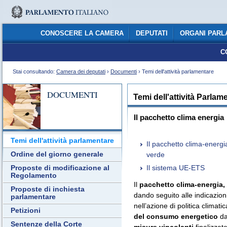
CONOSCERE LA CAMERA
DEPUTATI
ORGANI PARL
C
Stai consultando:
Camera dei deputati
›
Documenti
› Temi dell'attività parlamentare
DOCUMENTI
Temi dell'attività Parlam
Il pacchetto clima energia
Temi dell'attività parlamentare
Il pacchetto clima-energi
Ordine del giorno generale
verde
Il sistema UE-ETS
Proposte di modificazione al
Regolamento
Il
pacchetto clima-energia,
Proposte di inchiesta
dando seguito alle indicazion
parlamentare
nell’azione di politica climati
Petizioni
del consumo energetico
da
Sentenze della Corte